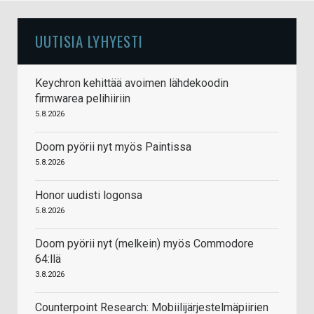
UUTISIA LYHYESTI
Keychron kehittää avoimen lähdekoodin
firmwarea pelihiiriin
5.8.2026
Doom pyörii nyt myös Paintissa
5.8.2026
Honor uudisti logonsa
5.8.2026
Doom pyörii nyt (melkein) myös Commodore
64:llä
3.8.2026
Counterpoint Research: Mobiilijärjestelmäpiirien