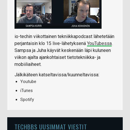
io-techin viikottainen tekniikkapodcast lähetetään
perjantaisin klo 15 live-lähetyksenä
YouTubessa
.
Sampsa ja Juha käyvät keskenään läpi kuluneen
viikon ajalta ajankohtaiset tietotekniikka- ja
mobiiliaiheet.
Jälkikäteen katseltavissa/kuunneltavissa:
Youtube
iTunes
Spotify
TECHBBS UUSIMMAT VIESTIT