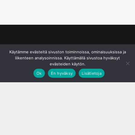
© S&J Media Oy
Käytämme evästeitä sivuston toiminnoissa, ominaisuuksissa ja
liikenteen analysoinnissa. Käyttämällä sivustoa hyväksyt
evästeiden käytön.
Ok
En hyväksy
Lisätietoja
;