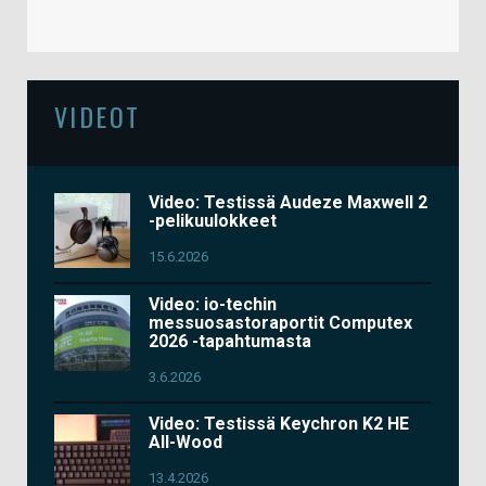
VIDEOT
Video: Testissä Audeze Maxwell 2
-pelikuulokkeet
15.6.2026
Video: io-techin
messuosastoraportit Computex
2026 -tapahtumasta
3.6.2026
Video: Testissä Keychron K2 HE
All-Wood
13.4.2026