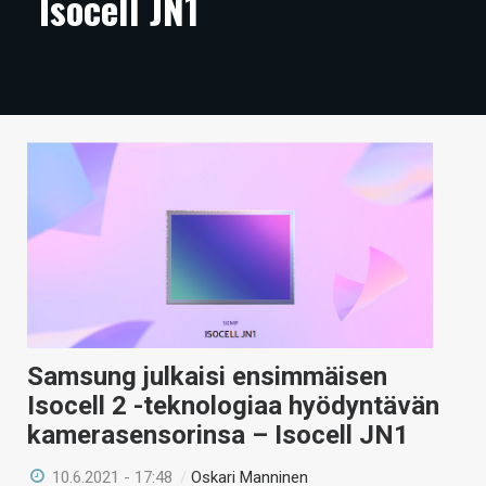
Isocell JN1
ARTIKKELIT
VIDEOT
TECHBBS
TIETOA
HINTA.FI
KAUPPA
VAIHDA TEEMA
Samsung julkaisi ensimmäisen
Isocell 2 -teknologiaa hyödyntävän
HAKU
kamerasensorinsa – Isocell JN1
10.6.2021 - 17:48
/
Oskari Manninen