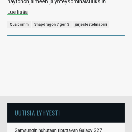
näytönohjaimeen ja yhteysominaisuuksiin.
Lue lisää
Qualcomm
Snapdragon 7 gen 3
järjestestelmäpiiri
UUTISIA LYHYESTI
Samsungin huhutaan tiputtavan Galaxy S27