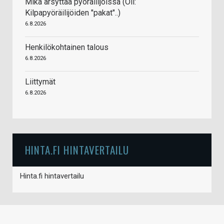
Mikä ärsyttää pyöräilijöissä (Oli:
Kilpapyöräilijöiden "pakat"..)
6.8.2026
Henkilökohtainen talous
6.8.2026
Liittymät
6.8.2026
HINTA.FI HINTAVERTAILU
Hinta.fi hintavertailu