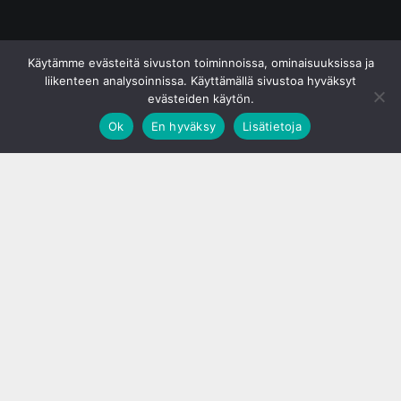
© S&J Media Oy
Käytämme evästeitä sivuston toiminnoissa, ominaisuuksissa ja
liikenteen analysoinnissa. Käyttämällä sivustoa hyväksyt
evästeiden käytön.
Ok
En hyväksy
Lisätietoja
;