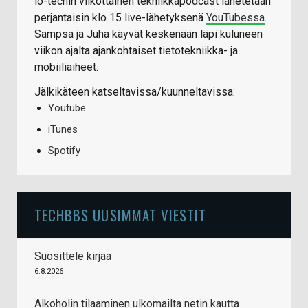
io-techin viikottainen tekniikkapodcast lähetetään
perjantaisin klo 15 live-lähetyksenä
YouTubessa
.
Sampsa ja Juha käyvät keskenään läpi kuluneen
viikon ajalta ajankohtaiset tietotekniikka- ja
mobiiliaiheet.
Jälkikäteen katseltavissa/kuunneltavissa:
Youtube
iTunes
Spotify
TECHBBS UUSIMMAT VIESTIT
Suosittele kirjaa
6.8.2026
Alkoholin tilaaminen ulkomailta netin kautta