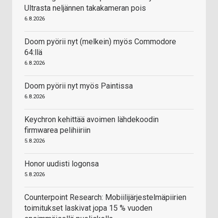
Ultrasta neljännen takakameran pois
6.8.2026
Doom pyörii nyt (melkein) myös Commodore
64:llä
6.8.2026
Doom pyörii nyt myös Paintissa
6.8.2026
Keychron kehittää avoimen lähdekoodin
firmwarea pelihiiriin
5.8.2026
Honor uudisti logonsa
5.8.2026
Counterpoint Research: Mobiilijärjestelmäpiirien
toimitukset laskivat jopa 15 % vuoden