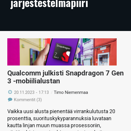
järjestestelmäpiiri
ARTIKKELIT
VIDEOT
TECHBBS
TIETOA
HINTA.FI
KAUPPA
Qualcomm julkisti Snapdragon 7 Gen
3 -mobiilialustan
VAIHDA TEEMA
20.11.2023 - 17:13
/
Timo Niemenmaa
Kommentit (3)
HAKU
Vaikka uusi alusta pienentää virrankulutusta 20
prosenttia, suorituskykyparannuksia luvataan
kautta linjan muun muassa prosessoriin,