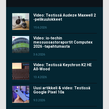
Video: Testissä Audeze Maxwell 2
-pelikuulokkeet
15.6.2026
Video: io-techin
messuosastoraportit Computex
2026 -tapahtumasta
3.6.2026
Video: Testissä Keychron K2 HE
All-Wood
13.4.2026
Uusi artikkeli & video: Testissä
Google Pixel 10a
9.3.2026