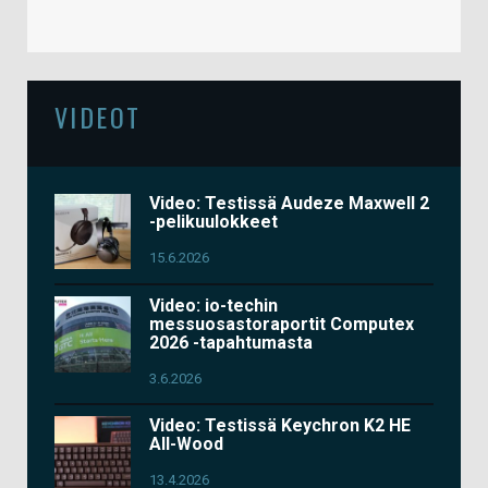
VIDEOT
Video: Testissä Audeze Maxwell 2
-pelikuulokkeet
15.6.2026
Video: io-techin
messuosastoraportit Computex
2026 -tapahtumasta
3.6.2026
Video: Testissä Keychron K2 HE
All-Wood
13.4.2026