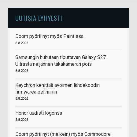
UUTISIA LYHYESTI
Doom pyörii nyt myös Paintissa
6.8.2026
Samsungin huhutaan tiputtavan Galaxy S27
Ultrasta neljännen takakameran pois
6.8.2026
Keychron kehittää avoimen lähdekoodin
firmwarea pelihiiriin
5.8.2026
Honor uudisti logonsa
5.8.2026
Doom pyörii nyt (melkein) myös Commodore