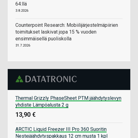
64:llä
3.8.2026
Counterpoint Research: Mobiilijärjestelmäpiirien
toimitukset laskivat jopa 15 % vuoden
ensimmäisellä puoliskolla
31.7.2026
Thermal Grizzly PhaseSheet PTM jäähdytyslevyn
yhdiste Lämpöalusta 2 g
13,90 €
ARCTIC Liquid Freezer III Pro 360 Suoritin
Nestejäähdytyspakkaus 12 cm musta 1 kpl