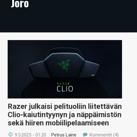
Joro
ARTIKKELIT
VIDEOT
TECHBBS
TIETOA
HINTA.FI
KAUPPA
VAIHDA TEEMA
Razer julkaisi pelituoliin liitettävän
Clio-kaiutintyynyn ja näppäimistön
HAKU
sekä hiiren mobiilipelaamiseen
9.5.2025 - 01:20
/
Petrus Laine
Kommentit (4)