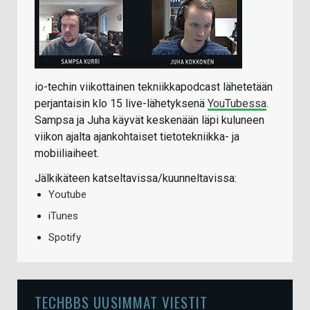
io-techin viikottainen tekniikkapodcast lähetetään
perjantaisin klo 15 live-lähetyksenä
YouTubessa
.
Sampsa ja Juha käyvät keskenään läpi kuluneen
viikon ajalta ajankohtaiset tietotekniikka- ja
mobiiliaiheet.
Jälkikäteen katseltavissa/kuunneltavissa:
Youtube
iTunes
Spotify
TECHBBS UUSIMMAT VIESTIT