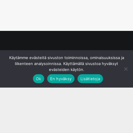
© S&J Media Oy
Käytämme evästeitä sivuston toiminnoissa, ominaisuuksissa ja
liikenteen analysoinnissa. Käyttämällä sivustoa hyväksyt
evästeiden käytön.
Ok
En hyväksy
Lisätietoja
;