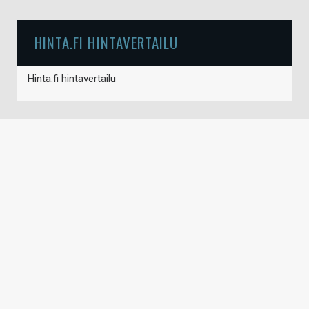
HINTA.FI HINTAVERTAILU
Hinta.fi hintavertailu