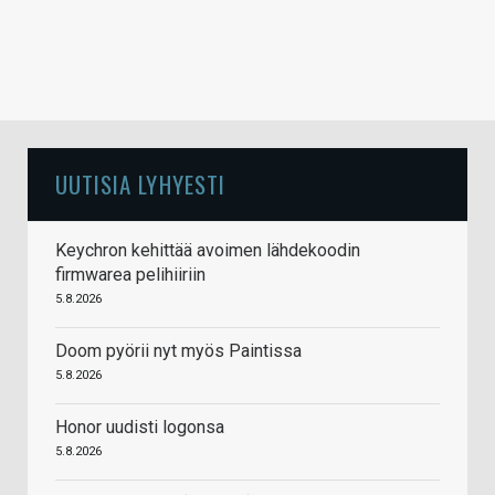
UUTISIA LYHYESTI
Keychron kehittää avoimen lähdekoodin
firmwarea pelihiiriin
5.8.2026
Doom pyörii nyt myös Paintissa
5.8.2026
Honor uudisti logonsa
5.8.2026