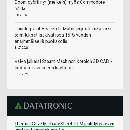
Doom pyörii nyt (melkein) myös Commodore
64:llä
3.8.2026
Counterpoint Research: Mobiilijärjestelmäpiirien
toimitukset laskivat jopa 15 % vuoden
ensimmäisellä puoliskolla
31.7.2026
Valve julkaisi Steam Machinen kotelon 3D CAD -
tiedostot avoimeen käyttöön
31.7.2026
Thermal Grizzly PhaseSheet PTM jäähdytyslevyn