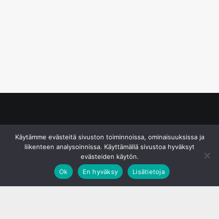
© S&J Media Oy
Käytämme evästeitä sivuston toiminnoissa, ominaisuuksissa ja
liikenteen analysoinnissa. Käyttämällä sivustoa hyväksyt
evästeiden käytön.
Ok
En hyväksy
Lisätietoja
;