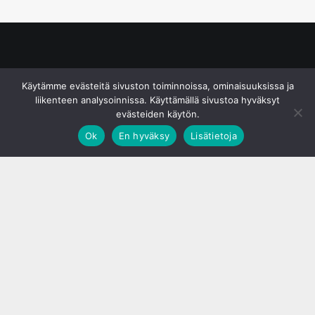
© S&J Media Oy
Käytämme evästeitä sivuston toiminnoissa, ominaisuuksissa ja
liikenteen analysoinnissa. Käyttämällä sivustoa hyväksyt
evästeiden käytön.
Ok
En hyväksy
Lisätietoja
;