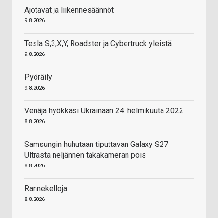
Ajotavat ja liikennesäännöt
9.8.2026
Tesla S,3,X,Y, Roadster ja Cybertruck yleistä
9.8.2026
Pyöräily
9.8.2026
Venäjä hyökkäsi Ukrainaan 24. helmikuuta 2022
8.8.2026
Samsungin huhutaan tiputtavan Galaxy S27
Ultrasta neljännen takakameran pois
8.8.2026
Rannekelloja
8.8.2026