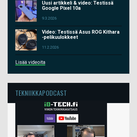
Uusi artikkeli & video: Testissä
Google Pixel 10a
9.3.2026
Video: Testissä Asus ROG Kithara
-pelikuulokkeet
11.2.2026
Lisää videoita
TEKNIIKKAPODCAST