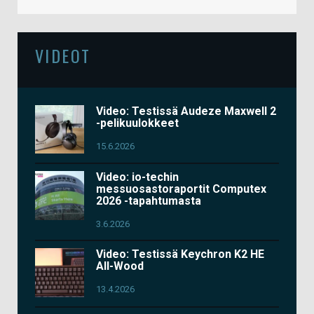
VIDEOT
Video: Testissä Audeze Maxwell 2
-pelikuulokkeet
15.6.2026
Video: io-techin
messuosastoraportit Computex
2026 -tapahtumasta
3.6.2026
Video: Testissä Keychron K2 HE
All-Wood
13.4.2026