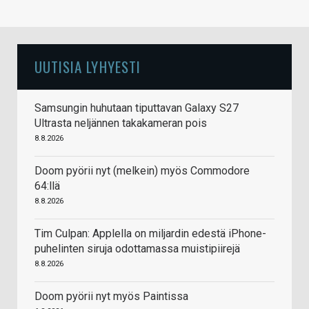
UUTISIA LYHYESTI
Samsungin huhutaan tiputtavan Galaxy S27
Ultrasta neljännen takakameran pois
8.8.2026
Doom pyörii nyt (melkein) myös Commodore
64:llä
8.8.2026
Tim Culpan: Applella on miljardin edestä iPhone-
puhelinten siruja odottamassa muistipiirejä
8.8.2026
Doom pyörii nyt myös Paintissa