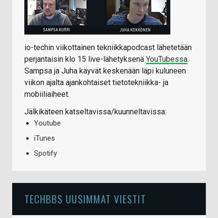
io-techin viikottainen tekniikkapodcast lähetetään
perjantaisin klo 15 live-lähetyksenä
YouTubessa
.
Sampsa ja Juha käyvät keskenään läpi kuluneen
viikon ajalta ajankohtaiset tietotekniikka- ja
mobiiliaiheet.
Jälkikäteen katseltavissa/kuunneltavissa:
Youtube
iTunes
Spotify
TECHBBS UUSIMMAT VIESTIT