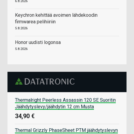
6.8.2026
Keychron kehittää avoimen lähdekoodin
firmwarea pelihiiriin
5.8.2026
Honor uudisti logonsa
5.8.2026
Thermalright Peerless Assassin 120 SE Suoritin
Jäähdytyslevy/jäähdytin 12 cm Musta
34,90 €
Thermal Grizzly PhaseSheet PTM jäähdytyslevyn