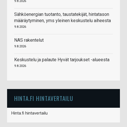
9.8.2026
Sähköenergian tuotanto, taustatekijät, hintatason
määräytyminen, yms yleinen keskustelu aiheesta
9.8.2026
NAS rakentelut
9.8.2026
Keskustelu ja palaute Hyvät tarjoukset -alueesta
9.8.2026
HINTA.FI HINTAVERTAILU
Hinta.fi hintavertailu