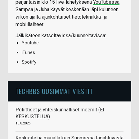
perjantaisin klo 15 live-lähetyksenä
YouTubessa
.
Sampsa ja Juha käyvät keskenään läpi kuluneen
viikon ajalta ajankohtaiset tietotekniikka- ja
mobiiliaiheet.
Jälkikäteen katseltavissa/kuunneltavissa:
Youtube
iTunes
Spotify
TECHBBS UUSIMMAT VIESTIT
Poliittiset ja yhteiskunnalliset meemit (EI
KESKUSTELUA)
10.8.2026
Keskustelua muualla kuin Suomessa tapahtuvasta