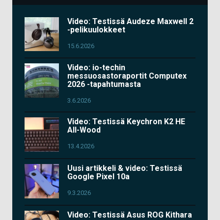
Video: Testissä Audeze Maxwell 2
-pelikuulokkeet
15.6.2026
Video: io-techin
messuosastoraportit Computex
2026 -tapahtumasta
3.6.2026
Video: Testissä Keychron K2 HE
All-Wood
13.4.2026
Uusi artikkeli & video: Testissä
Google Pixel 10a
9.3.2026
Video: Testissä Asus ROG Kithara