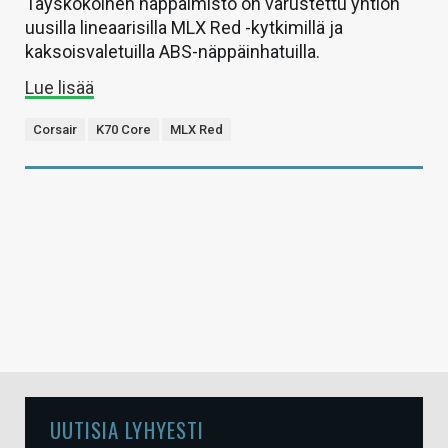
Täyskokoinen näppäimistö on varustettu yhtiön
uusilla lineaarisilla MLX Red -kytkimillä ja
kaksoisvaletuilla ABS-näppäinhatuilla.
Lue lisää
Corsair
K70 Core
MLX Red
UUTISIA LYHYESTI