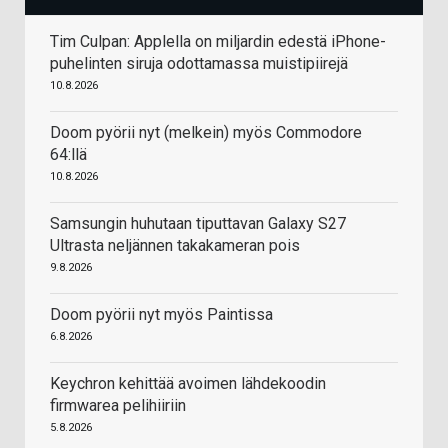
Tim Culpan: Applella on miljardin edestä iPhone-
puhelinten siruja odottamassa muistipiirejä
10.8.2026
Doom pyörii nyt (melkein) myös Commodore
64:llä
10.8.2026
Samsungin huhutaan tiputtavan Galaxy S27
Ultrasta neljännen takakameran pois
9.8.2026
Doom pyörii nyt myös Paintissa
6.8.2026
Keychron kehittää avoimen lähdekoodin
firmwarea pelihiiriin
5.8.2026