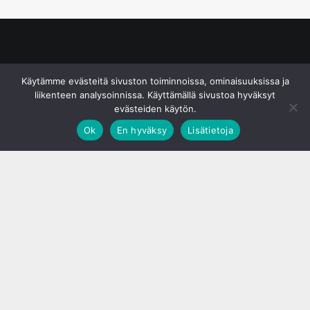
© S&J Media Oy
Käytämme evästeitä sivuston toiminnoissa, ominaisuuksissa ja
liikenteen analysoinnissa. Käyttämällä sivustoa hyväksyt
evästeiden käytön.
Ok
En hyväksy
Lisätietoja
;