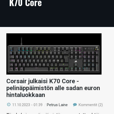
K70 Core
ARTIKKELIT
VIDEOT
TECHBBS
TIETOA
HINTA.FI
KAUPPA
VAIHDA TEEMA
Corsair julkaisi K70 Core -
pelinäppäimistön alle sadan euron
hintaluokkaan
HAKU
11.10.2023 - 01:39
/
Petrus Laine
Kommentit (2)