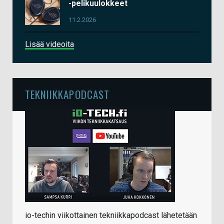
-pelikuulokkeet
11.2.2026
Lisää videoita
TEKNIIKKAPODCAST
io-techin viikottainen tekniikkapodcast lähetetään