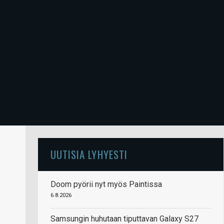
UUTISIA LYHYESTI
Doom pyörii nyt myös Paintissa
6.8.2026
Samsungin huhutaan tiputtavan Galaxy S27