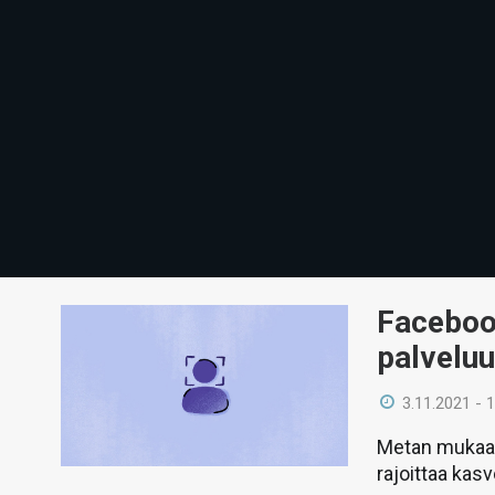
Faceboo
palveluu
3.11.2021 - 
Metan mukaan
rajoittaa kas