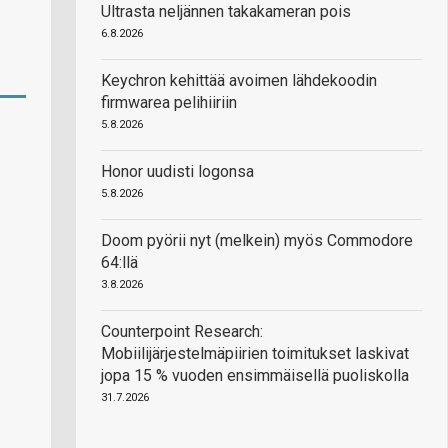
Ultrasta neljännen takakameran pois
6.8.2026
Keychron kehittää avoimen lähdekoodin
firmwarea pelihiiriin
5.8.2026
Honor uudisti logonsa
5.8.2026
Doom pyörii nyt (melkein) myös Commodore
64:llä
3.8.2026
Counterpoint Research:
Mobiilijärjestelmäpiirien toimitukset laskivat
jopa 15 % vuoden ensimmäisellä puoliskolla
31.7.2026