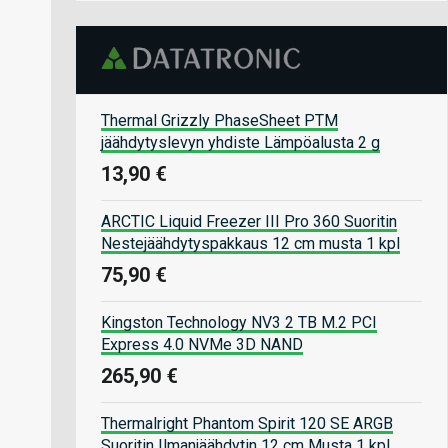
Thermal Grizzly PhaseSheet PTM
jäähdytyslevyn yhdiste Lämpöalusta 2 g
13,90 €
ARCTIC Liquid Freezer III Pro 360 Suoritin
Nestejäähdytyspakkaus 12 cm musta 1 kpl
75,90 €
Kingston Technology NV3 2 TB M.2 PCI
Express 4.0 NVMe 3D NAND
265,90 €
Thermalright Phantom Spirit 120 SE ARGB
Suoritin Ilmanjäähdytin 12 cm Musta 1 kpl