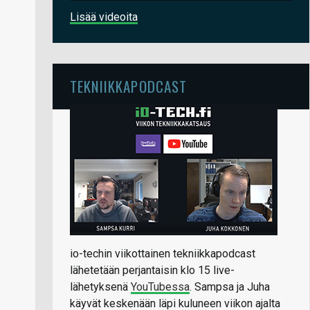
Lisää videoita
TEKNIIKKAPODCAST
io-techin viikottainen tekniikkapodcast
lähetetään perjantaisin klo 15 live-
lähetyksenä
YouTubessa
. Sampsa ja Juha
käyvät keskenään läpi kuluneen viikon ajalta