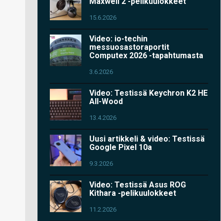
Maxwell 2 -pelikuulokkeet
15.6.2026
Video: io-techin
messuosastoraportit
Computex 2026 -tapahtumasta
3.6.2026
Video: Testissä Keychron K2 HE
All-Wood
13.4.2026
Uusi artikkeli & video: Testissä
Google Pixel 10a
9.3.2026
Video: Testissä Asus ROG
Kithara -pelikuulokkeet
11.2.2026