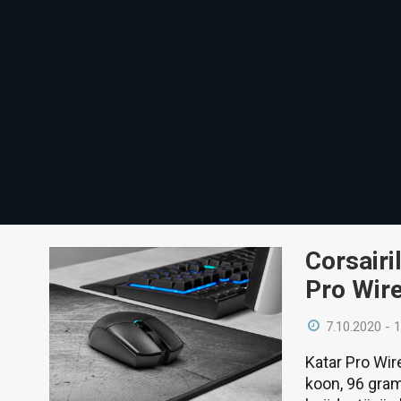
Corsairi
Pro Wire
7.10.2020 - 
Katar Pro Wir
koon, 96 gra