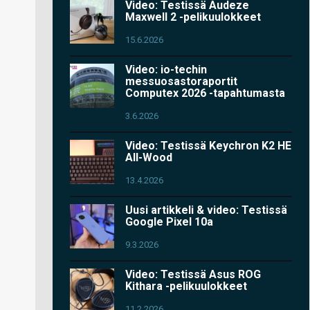
Video: Testissä Audeze
Maxwell 2 -pelikuulokkeet
15.6.2026
Video: io-techin
messuosastoraportit
Computex 2026 -tapahtumasta
3.6.2026
Video: Testissä Keychron K2 HE
All-Wood
13.4.2026
Uusi artikkeli & video: Testissä
Google Pixel 10a
9.3.2026
Video: Testissä Asus ROG
Kithara -pelikuulokkeet
11.2.2026