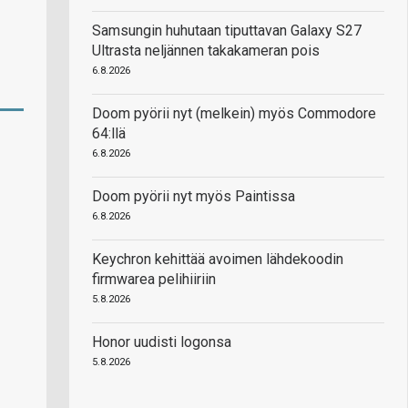
Samsungin huhutaan tiputtavan Galaxy S27
Ultrasta neljännen takakameran pois
6.8.2026
Doom pyörii nyt (melkein) myös Commodore
64:llä
6.8.2026
Doom pyörii nyt myös Paintissa
6.8.2026
Keychron kehittää avoimen lähdekoodin
firmwarea pelihiiriin
5.8.2026
Honor uudisti logonsa
5.8.2026