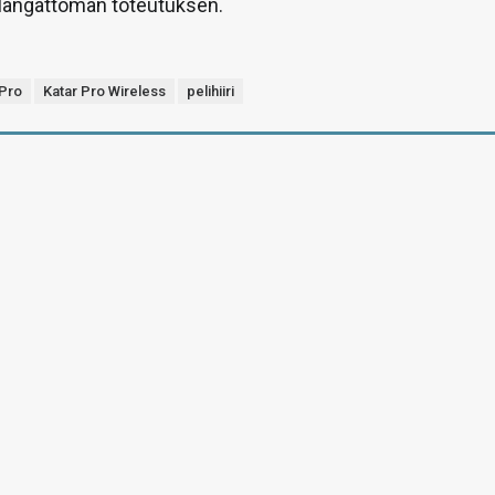
langattoman toteutuksen.
 Pro
Katar Pro Wireless
pelihiiri