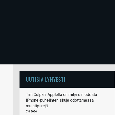
UUTISIA LYHYESTI
Tim Culpan: Applella on miljardin edestä
iPhone-puhelinten siruja odottamassa
muistipiirejä
7.8.2026