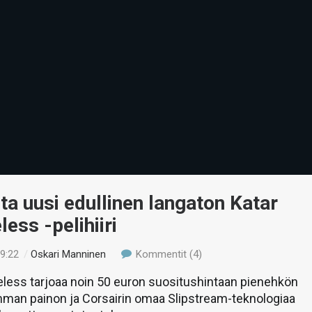
lta uusi edullinen langaton Katar
less -pelihiiri
19:22
/
Oskari Manninen
Kommentit (4)
eless tarjoaa noin 50 euron suositushintaan pienehkön
mman painon ja Corsairin omaa Slipstream-teknologiaa