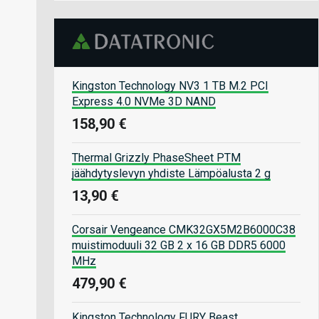
Kingston Technology NV3 1 TB M.2 PCI
Express 4.0 NVMe 3D NAND
158,90 €
Thermal Grizzly PhaseSheet PTM
jäähdytyslevyn yhdiste Lämpöalusta 2 g
13,90 €
Corsair Vengeance CMK32GX5M2B6000C38
muistimoduuli 32 GB 2 x 16 GB DDR5 6000
MHz
479,90 €
Kingston Technology FURY Beast