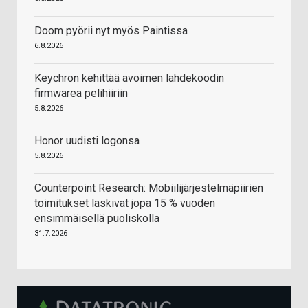
Doom pyörii nyt myös Paintissa
6.8.2026
Keychron kehittää avoimen lähdekoodin
firmwarea pelihiiriin
5.8.2026
Honor uudisti logonsa
5.8.2026
Counterpoint Research: Mobiilijärjestelmäpiirien
toimitukset laskivat jopa 15 % vuoden
ensimmäisellä puoliskolla
31.7.2026