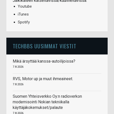
Jälkikäteen katseltavissa/kuunneltavissa:
Youtube
iTunes
Spotify
TECHBBS UUSIMMAT VIESTIT
Mikä ärsyttää kanssa-autoilijoissa?
7.8.2026
RVS, Motor up ja muut ihmeaineet.
7.8.2026
Suomen Yhteisverkko Oy:n radioverkon
modernisointi Nokian tekniikalla
käyttäjäkokemukset/palaute
7.8.2026