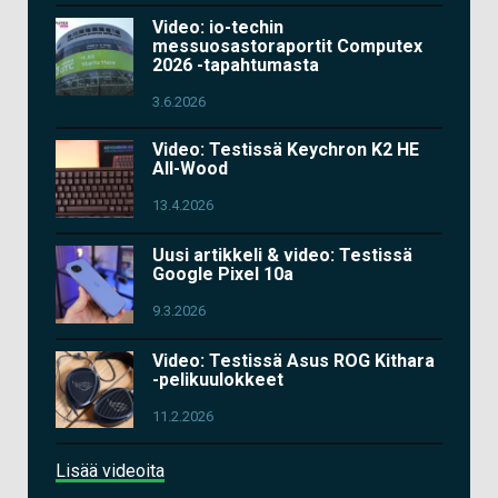
Video: io-techin
messuosastoraportit Computex
2026 -tapahtumasta
3.6.2026
Video: Testissä Keychron K2 HE
All-Wood
13.4.2026
Uusi artikkeli & video: Testissä
Google Pixel 10a
9.3.2026
Video: Testissä Asus ROG Kithara
-pelikuulokkeet
11.2.2026
Lisää videoita