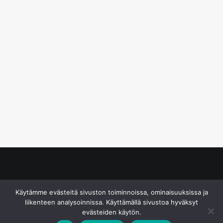
© S&J Media Oy
Käytämme evästeitä sivuston toiminnoissa, ominaisuuksissa ja
liikenteen analysoinnissa. Käyttämällä sivustoa hyväksyt
evästeiden käytön.