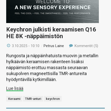
Keychron julkisti keraamisen Q16
HE 8K -näppäimistön
3.10.2025 - 10:10
/
Petrus Laine
Kommentit (5)
Rungosta ja näppäinhatuista muovin ja metallin
hylkäävän keraamisen rakenteen lisäksi
näppäimistö erottuu massasta seuraavan
sukupolven magneettisilla TMR-antureita
hyödyntävillä kytkimillään.
Lue lisää
Keraami
TMR-anturi
keychron