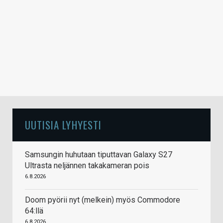
UUTISIA LYHYESTI
Samsungin huhutaan tiputtavan Galaxy S27
Ultrasta neljännen takakameran pois
6.8.2026
Doom pyörii nyt (melkein) myös Commodore
64:llä
6.8.2026