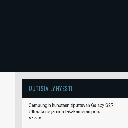
UUTISIA LYHYESTI
Samsungin huhutaan tiputtavan Galaxy S27
Ultrasta neljännen takakameran pois
8.8.2026