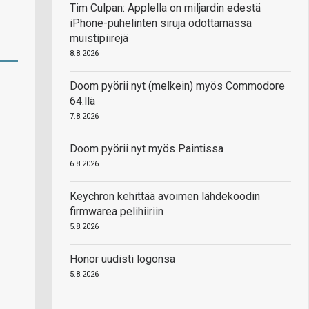
Tim Culpan: Applella on miljardin edestä
iPhone-puhelinten siruja odottamassa
muistipiirejä
8.8.2026
Doom pyörii nyt (melkein) myös Commodore
64:llä
7.8.2026
Doom pyörii nyt myös Paintissa
6.8.2026
Keychron kehittää avoimen lähdekoodin
firmwarea pelihiiriin
5.8.2026
Honor uudisti logonsa
5.8.2026