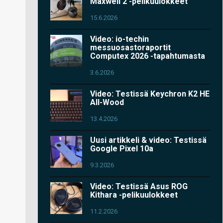
Maxwell 2 -pelikuulokkeet
15.6.2026
Video: io-techin
messuosastoraportit
Computex 2026 -tapahtumasta
3.6.2026
Video: Testissä Keychron K2 HE
All-Wood
13.4.2026
Uusi artikkeli & video: Testissä
Google Pixel 10a
9.3.2026
Video: Testissä Asus ROG
Kithara -pelikuulokkeet
11.2.2026