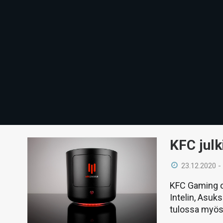
KFC julk
23.12.2020 -
KFC Gaming on
Intelin, Asuk
tulossa myös 