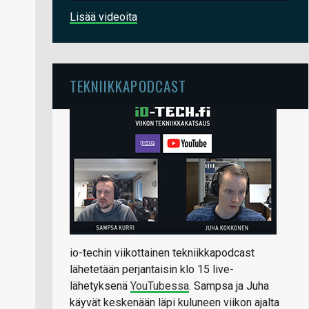
Lisää videoita
TEKNIIKKAPODCAST
io-techin viikottainen tekniikkapodcast
lähetetään perjantaisin klo 15 live-
lähetyksenä
YouTubessa
. Sampsa ja Juha
käyvät keskenään läpi kuluneen viikon ajalta