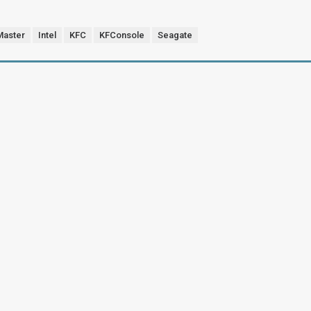
Master
Intel
KFC
KFConsole
Seagate