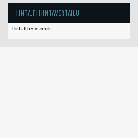
HINTA.FI HINTAVERTAILU
Hinta.fi hintavertailu