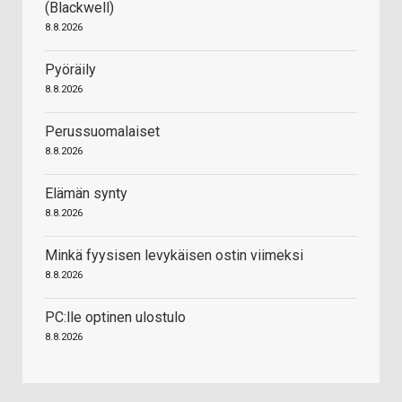
(Blackwell)
8.8.2026
Pyöräily
8.8.2026
Perussuomalaiset
8.8.2026
Elämän synty
8.8.2026
Minkä fyysisen levykäisen ostin viimeksi
8.8.2026
PC:lle optinen ulostulo
8.8.2026