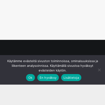
© S&J Media Oy
Käytämme evästeitä sivuston toiminnoissa, ominaisuuksissa ja
liikenteen analysoinnissa. Käyttämällä sivustoa hyväksyt
evästeiden käytön.
Ok
En hyväksy
Lisätietoja
;