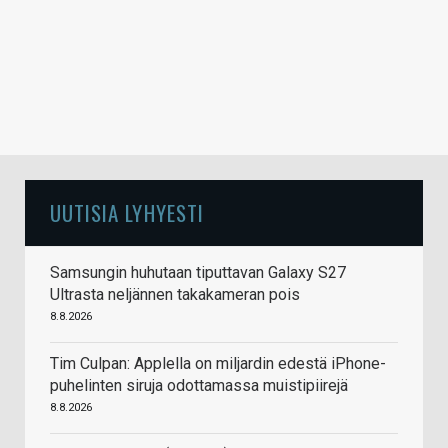
UUTISIA LYHYESTI
Samsungin huhutaan tiputtavan Galaxy S27
Ultrasta neljännen takakameran pois
8.8.2026
Tim Culpan: Applella on miljardin edestä iPhone-
puhelinten siruja odottamassa muistipiirejä
8.8.2026