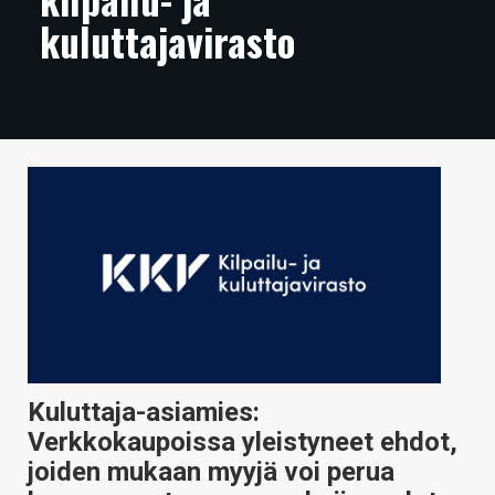
kuluttajavirasto
ARTIKKELIT
VIDEOT
TECHBBS
TIETOA
HINTA.FI
KAUPPA
VAIHDA TEEMA
Kuluttaja-asiamies:
HAKU
Verkkokaupoissa yleistyneet ehdot,
joiden mukaan myyjä voi perua