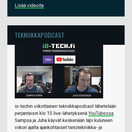
Lisää videoita
TEKNIIKKAPODCAST
io-techin viikottainen tekniikkapodcast lähetetään
perjantaisin klo 15 live-lähetyksenä
YouTubessa
.
Sampsa ja Juha käyvät keskenään läpi kuluneen
viikon ajalta ajankohtaiset tietotekniikka- ja