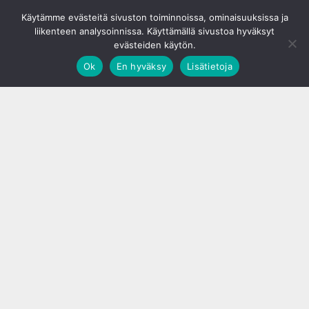
© S&J Media Oy
Käytämme evästeitä sivuston toiminnoissa, ominaisuuksissa ja
liikenteen analysoinnissa. Käyttämällä sivustoa hyväksyt
evästeiden käytön.
Ok
En hyväksy
Lisätietoja
;