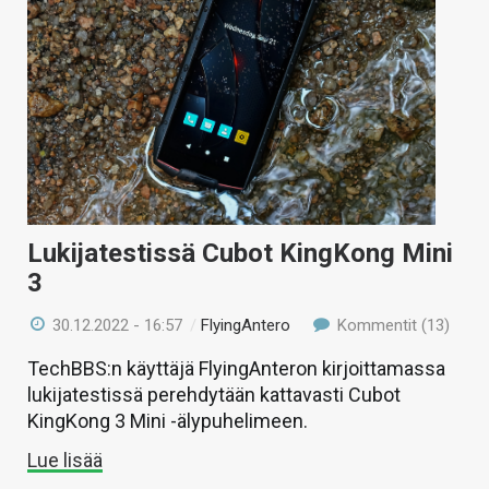
KAUPPA
VAIHDA TEEMA
HAKU
Lukijatestissä Cubot KingKong Mini
3
30.12.2022 - 16:57
/
FlyingAntero
Kommentit (13)
TechBBS:n käyttäjä FlyingAnteron kirjoittamassa
lukijatestissä perehdytään kattavasti Cubot
KingKong 3 Mini -älypuhelimeen.
Lue lisää