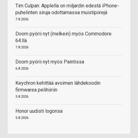
Tim Culpan: Applella on miljardin edestä iPhone-
puhelinten siruja odottamassa muistipiirejä
7.8.2026
Doom pyörii nyt (melkein) myös Commodore
64:llä
7.8.2026
Doom pyörii nyt myös Paintissa
6.8.2026
Keychron kehittää avoimen lähdekoodin
firmwarea pelihiiriin
5.8.2026
Honor uudisti logonsa
5.8.2026