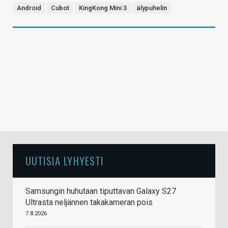
Android
Cubot
KingKong Mini 3
älypuhelin
UUTISIA LYHYESTI
Samsungin huhutaan tiputtavan Galaxy S27
Ultrasta neljännen takakameran pois
7.8.2026