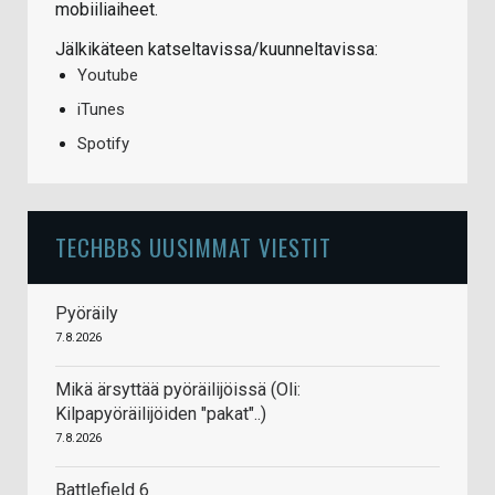
mobiiliaiheet.
Jälkikäteen katseltavissa/kuunneltavissa:
Youtube
iTunes
Spotify
TECHBBS UUSIMMAT VIESTIT
Pyöräily
7.8.2026
Mikä ärsyttää pyöräilijöissä (Oli:
Kilpapyöräilijöiden "pakat"..)
7.8.2026
Battlefield 6