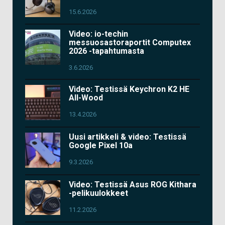
15.6.2026
Video: io-techin
messuosastoraportit Computex
2026 -tapahtumasta
3.6.2026
Video: Testissä Keychron K2 HE
All-Wood
13.4.2026
Uusi artikkeli & video: Testissä
Google Pixel 10a
9.3.2026
Video: Testissä Asus ROG Kithara
-pelikuulokkeet
11.2.2026