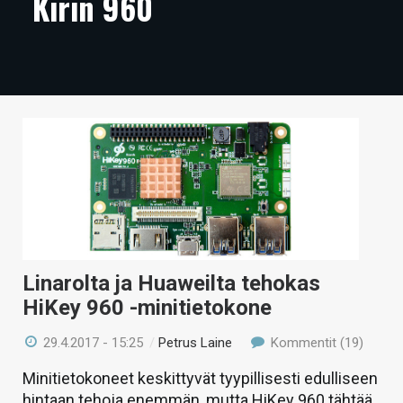
Kirin 960
ARTIKKELIT
VIDEOT
TECHBBS
TIETOA
HINTA.FI
KAUPPA
VAIHDA TEEMA
Linarolta ja Huaweilta tehokas
HiKey 960 -minitietokone
HAKU
29.4.2017 - 15:25
/
Petrus Laine
Kommentit (19)
Minitietokoneet keskittyvät tyypillisesti edulliseen
hintaan tehoja enemmän, mutta HiKey 960 tähtää