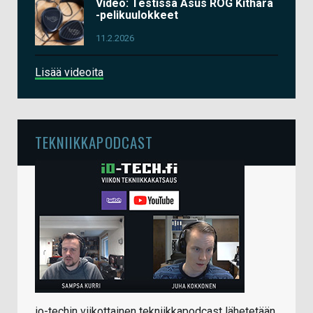
Video: Testissä Asus ROG Kithara
-pelikuulokkeet
11.2.2026
Lisää videoita
TEKNIIKKAPODCAST
io-techin viikottainen tekniikkapodcast lähetetään