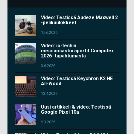
Video: Testissä Audeze Maxwell 2
-pelikuulokkeet
15.6.2026
Video: io-techin
messuosastoraportit Computex
2026 -tapahtumasta
3.6.2026
Video: Testissä Keychron K2 HE
All-Wood
13.4.2026
Uusi artikkeli & video: Testissä
Google Pixel 10a
9.3.2026