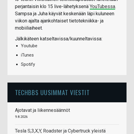
perjantaisin klo 15 live-lähetyksenä
YouTubessa
.
Sampsa ja Juha käyvät keskenään läpi kuluneen
viikon ajalta ajankohtaiset tietotekniikka- ja
mobiiliaiheet.
Jälkikäteen katseltavissa/kuunneltavissa:
Youtube
iTunes
Spotify
TECHBBS UUSIMMAT VIESTIT
Ajotavat ja liikennesäännöt
9.8.2026
Tesla S,3,X,Y, Roadster ja Cybertruck yleistä