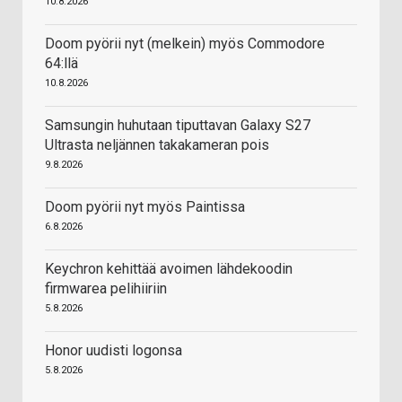
10.8.2026
Doom pyörii nyt (melkein) myös Commodore
64:llä
10.8.2026
Samsungin huhutaan tiputtavan Galaxy S27
Ultrasta neljännen takakameran pois
9.8.2026
Doom pyörii nyt myös Paintissa
6.8.2026
Keychron kehittää avoimen lähdekoodin
firmwarea pelihiiriin
5.8.2026
Honor uudisti logonsa
5.8.2026