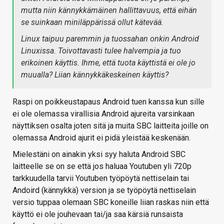
mutta niin kännykkämäinen hallittavuus, että eihän
se suinkaan miniläppärissä ollut kätevää.
Linux taipuu paremmin ja tuossahan onkin Android
Linuxissa. Toivottavasti tulee halvempia ja tuo
erikoinen käyttis. Ihme, että tuota käyttistä ei ole jo
muualla? Liian kännykkäkeskeinen käyttis?
Raspi on poikkeustapaus Android tuen kanssa kun sille
ei ole olemassa virallisia Android ajureita varsinkaan
näyttiksen osalta joten sitä ja muita SBC laitteita joille on
olemassa Android ajurit ei pidä yleistää keskenään.
Mielestäni on ainakin yksi syy haluta Android SBC
laitteelle se on se että jos haluaa Youtuben yli 720p
tarkkuudella tarvii Youtuben työpöytä nettiselain tai
Andoird (kännykkä) version ja se työpöytä nettiselain
versio tuppaa olemaan SBC koneille liian raskas niin että
käyttö ei ole jouhevaan tai/ja saa kärsiä runsaista