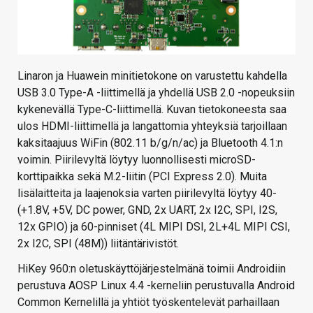
Linaron ja Huawein minitietokone on varustettu kahdella
USB 3.0 Type-A -liittimellä ja yhdellä USB 2.0 -nopeuksiin
kykenevällä Type-C-liittimellä. Kuvan tietokoneesta saa
ulos HDMI-liittimellä ja langattomia yhteyksiä tarjoillaan
kaksitaajuus WiFin (802.11 b/g/n/ac) ja Bluetooth 4.1:n
voimin. Piirilevyltä löytyy luonnollisesti microSD-
korttipaikka sekä M.2-liitin (PCI Express 2.0). Muita
lisälaitteita ja laajenoksia varten piirilevyltä löytyy 40-
(+1.8V, +5V, DC power, GND, 2x UART, 2x I2C, SPI, I2S,
12x GPIO) ja 60-pinniset (4L MIPI DSI, 2L+4L MIPI CSI,
2x I2C, SPI (48M)) liitäntärivistöt.
HiKey 960:n oletuskäyttöjärjestelmänä toimii Androidiin
perustuva AOSP Linux 4.4 -kerneliin perustuvalla Android
Common Kernelillä ja yhtiöt työskentelevät parhaillaan