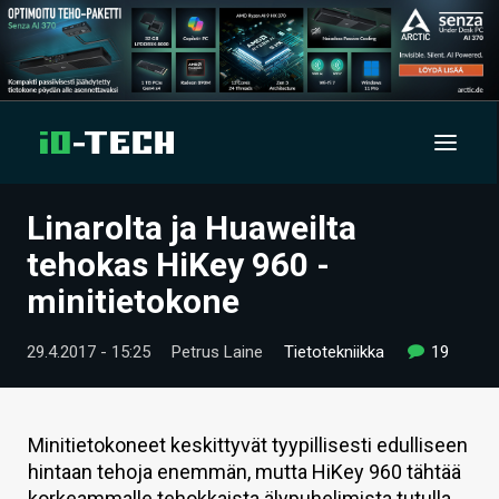
Linarolta ja Huaweilta
UUTISET
tehokas HiKey 960 -
ARTIKKELIT
minitietokone
VIDEOT
29.4.2017 - 15:25
Petrus Laine
Tietotekniikka
19
TECHBBS
TIETOA
Minitietokoneet keskittyvät tyypillisesti edulliseen
hintaan tehoja enemmän, mutta HiKey 960 tähtää
HINTA.FI
korkeammalle tehokkaista älypuhelimista tutulla