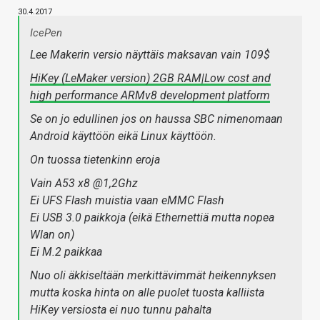
30.4.2017
IcePen
Lee Makerin versio näyttäis maksavan vain 109$
HiKey (LeMaker version) 2GB RAM|Low cost and
high performance ARMv8 development platform
Se on jo edullinen jos on haussa SBC nimenomaan
Android käyttöön eikä Linux käyttöön.
On tuossa tietenkinn eroja
Vain A53 x8 @1,2Ghz
Ei UFS Flash muistia vaan eMMC Flash
Ei USB 3.0 paikkoja (eikä Ethernettiä mutta nopea
Wlan on)
Ei M.2 paikkaa
Nuo oli äkkiseltään merkittävimmät heikennyksen
mutta koska hinta on alle puolet tuosta kalliista
HiKey versiosta ei nuo tunnu pahalta