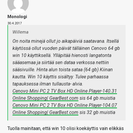
Monologi
30.4.2017
Willema
On noita minejä ollut jo aikapäiviä saatavana. Itsellä
käytössä ollut vuoden päivät tälläinen Cenovo 64 gb
win 10 käyttiksellä. Ylläpitää hienosti langatonta
sääasemaa ja siirtää sen dataa verkossa nettiin
sääsivuille. Hinta alun toista sataa (64 gb) Kiinan
kautta. Win 10 käyttis sisältyy. Tulee parhaassa
tapauksessa ilman tullausta- alvia.
Cenovo Mini PC 2 TV Box HD Online Player-140.31
Online Shopping| GearBest.com
sis 64 gb muistia
Cenovo Mini PC 2 TV Box HD Online Player-104.07
Online Shopping| GearBest.com
sis 32 gb muistia
Tuolla mainitaan, että win 10 olisi koekäyttis vain elikkäs