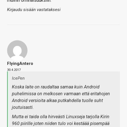
muihin ominaisuuksiin.
Kirjaudu sisään vastataksesi
FlyingAntero
30.4.2017
IcePen
Koska laite on raudaltaa samaa kuin Android
puhelimissa on melkosen varmaan että eritahojen
Android versioita alkaa putkahdella tuolle suht
joutuisasti.
Mutta ei taida olla hirveästi Linuxseja tarjolla Kirin
960 piirille joten niiden tulo voi kestäää pisempää