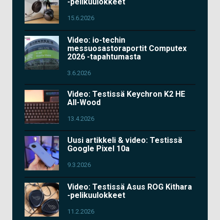
-pelikuulokkeet
15.6.2026
Video: io-techin
messuosastoraportit Computex
2026 -tapahtumasta
3.6.2026
Video: Testissä Keychron K2 HE
All-Wood
13.4.2026
Uusi artikkeli & video: Testissä
Google Pixel 10a
9.3.2026
Video: Testissä Asus ROG Kithara
-pelikuulokkeet
11.2.2026