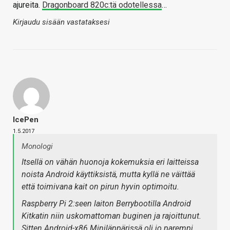
ajureita.
Dragonboard 820c:tä odotellessa
…
Kirjaudu sisään vastataksesi
IcePen
1.5.2017
Monologi
Itsellä on vähän huonoja kokemuksia eri laitteissa
noista Android käyttiksistä, mutta kyllä ne väittää
että toimivana kait on pirun hyvin optimoitu.
Raspberry Pi 2:seen laiton Berrybootilla Android
Kitkatin niin uskomattoman buginen ja rajoittunut.
Sitten Android-x86 Miniläppärissä oli jo parempi,