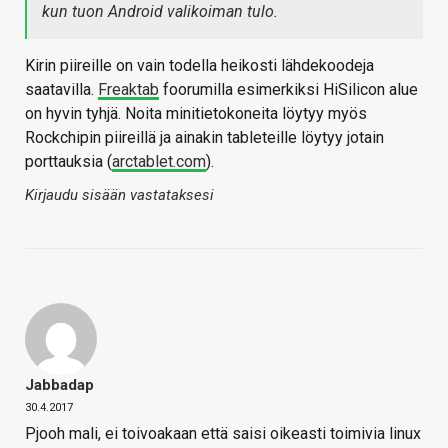
kun tuon Android valikoiman tulo.
Kirin piireille on vain todella heikosti lähdekoodeja
saatavilla.
Freaktab
foorumilla esimerkiksi HiSilicon alue
on hyvin tyhjä. Noita minitietokoneita löytyy myös
Rockchipin piireillä ja ainakin tableteille löytyy jotain
porttauksia (
arctablet.com
).
Kirjaudu sisään vastataksesi
Jabbadap
30.4.2017
Pjooh mali, ei toivoakaan että saisi oikeasti toimivia linux