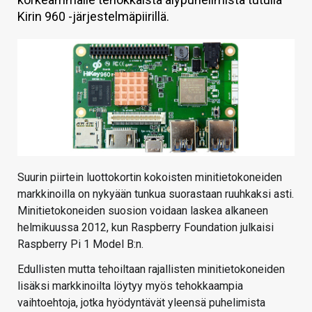
Kirin 960 -järjestelmäpiirillä.
KAUPPA
VAIHDA TEEMA
HAKU
Suurin piirtein luottokortin kokoisten minitietokoneiden
markkinoilla on nykyään tunkua suorastaan ruuhkaksi asti.
Minitietokoneiden suosion voidaan laskea alkaneen
helmikuussa 2012, kun Raspberry Foundation julkaisi
Raspberry Pi 1 Model B:n.
Edullisten mutta tehoiltaan rajallisten minitietokoneiden
lisäksi markkinoilta löytyy myös tehokkaampia
vaihtoehtoja, jotka hyödyntävät yleensä puhelimista