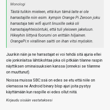
Monologi
Tästä tulikin mieleen, että kun tämä laite ei ole
harrastajille niin esim. kympin Orange Pi Zeroon joku
harrastaja teki wifi ajurit linuxille sekä oli
harrastajayhteisöntuki, että tuli yleiseen jakeluun.
Hikeyhin liittyvä foorumi on erittäin hiljainen.
OrangePi:n virallinen saitti on ihan vitsi myöskin.
Juurikin näin ja ne harrastajat ei voi tehdä sitä ajuria ellei
ole jonkinlaitsa lähtökohtaa joka oli pitkään tilanne raspin
näyttiksen ominaisuuksien kanssa (onneksi se tilannne
on muuttunut).
Noissa muissa SBC:ssä on edes se etu että niile on
olemassa ne Android binary blop ajuri joita pystyy
käyttämään kun raspille ei edes ollut niitä.
Kirjaudu sisään vastataksesi