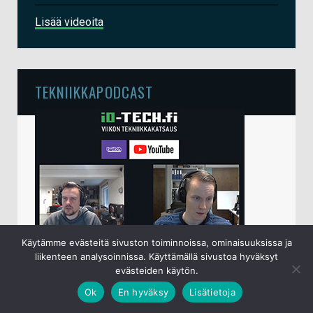
Lisää videoita
TEKNIIKKAPODCAST
Käytämme evästeitä sivuston toiminnoissa, ominaisuuksissa ja
liikenteen analysoinnissa. Käyttämällä sivustoa hyväksyt
io-techin viikottainen tekniikkapodcast lähetetään
evästeiden käytön.
perjantaisin klo 15 live-lähetyksenä
YouTubessa
.
Ok
En hyväksy
Lisätietoja
Sampsa ja Juha käyvät keskenään läpi kuluneen
viikon ajalta ajankohtaiset tietotekniikka- ja