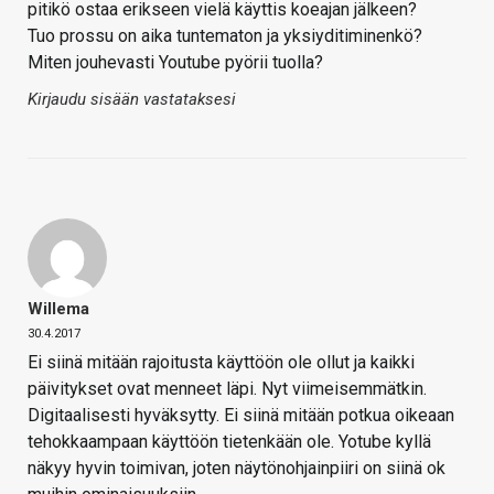
pitikö ostaa erikseen vielä käyttis koeajan jälkeen?
Tuo prossu on aika tuntematon ja yksiyditiminenkö?
Miten jouhevasti Youtube pyörii tuolla?
Kirjaudu sisään vastataksesi
Willema
30.4.2017
Ei siinä mitään rajoitusta käyttöön ole ollut ja kaikki
päivitykset ovat menneet läpi. Nyt viimeisemmätkin.
Digitaalisesti hyväksytty. Ei siinä mitään potkua oikeaan
tehokkaampaan käyttöön tietenkään ole. Yotube kyllä
näkyy hyvin toimivan, joten näytönohjainpiiri on siinä ok