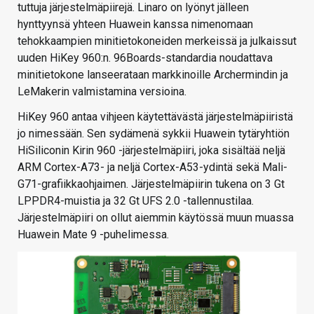
tuttuja järjestelmäpiirejä. Linaro on lyönyt jälleen
hynttyynsä yhteen Huawein kanssa nimenomaan
tehokkaampien minitietokoneiden merkeissä ja julkaissut
uuden HiKey 960:n. 96Boards-standardia noudattava
minitietokone lanseerataan markkinoille Archermindin ja
LeMakerin valmistamina versioina.
HiKey 960 antaa vihjeen käytettävästä järjestelmäpiiristä
jo nimessään. Sen sydämenä sykkii Huawein tytäryhtiön
HiSiliconin Kirin 960 -järjestelmäpiiri, joka sisältää neljä
ARM Cortex-A73- ja neljä Cortex-A53-ydintä sekä Mali-
G71-grafiikkaohjaimen. Järjestelmäpiirin tukena on 3 Gt
LPPDR4-muistia ja 32 Gt UFS 2.0 -tallennustilaa.
Järjestelmäpiiri on ollut aiemmin käytössä muun muassa
Huawein Mate 9 -puhelimessa.