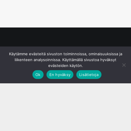
© S&J Media Oy
Käytämme evästeitä sivuston toiminnoissa, ominaisuuksissa ja
liikenteen analysoinnissa. Käyttämällä sivustoa hyväksyt
evästeiden käytön.
Ok
En hyväksy
Lisätietoja
;