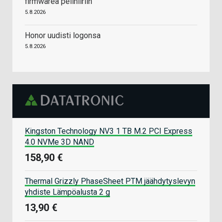
firmwarea pelihiiriin
5.8.2026
Honor uudisti logonsa
5.8.2026
Kingston Technology NV3 1 TB M.2 PCI Express
4.0 NVMe 3D NAND
158,90 €
Thermal Grizzly PhaseSheet PTM jäähdytyslevyn
yhdiste Lämpöalusta 2 g
13,90 €