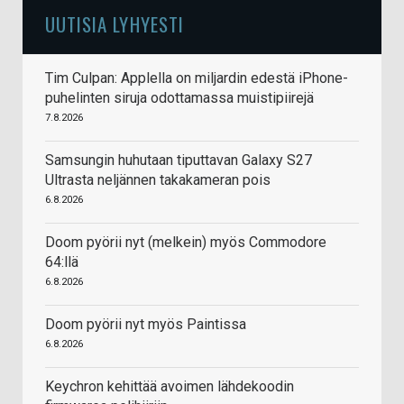
UUTISIA LYHYESTI
Tim Culpan: Applella on miljardin edestä iPhone-
puhelinten siruja odottamassa muistipiirejä
7.8.2026
Samsungin huhutaan tiputtavan Galaxy S27
Ultrasta neljännen takakameran pois
6.8.2026
Doom pyörii nyt (melkein) myös Commodore
64:llä
6.8.2026
Doom pyörii nyt myös Paintissa
6.8.2026
Keychron kehittää avoimen lähdekoodin