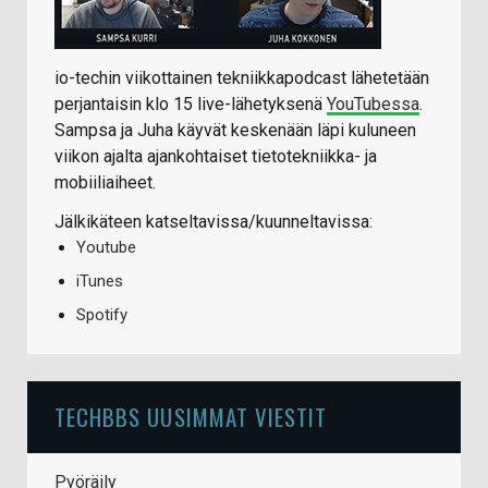
io-techin viikottainen tekniikkapodcast lähetetään
perjantaisin klo 15 live-lähetyksenä
YouTubessa
.
Sampsa ja Juha käyvät keskenään läpi kuluneen
viikon ajalta ajankohtaiset tietotekniikka- ja
mobiiliaiheet.
Jälkikäteen katseltavissa/kuunneltavissa:
Youtube
iTunes
Spotify
TECHBBS UUSIMMAT VIESTIT
Pyöräily