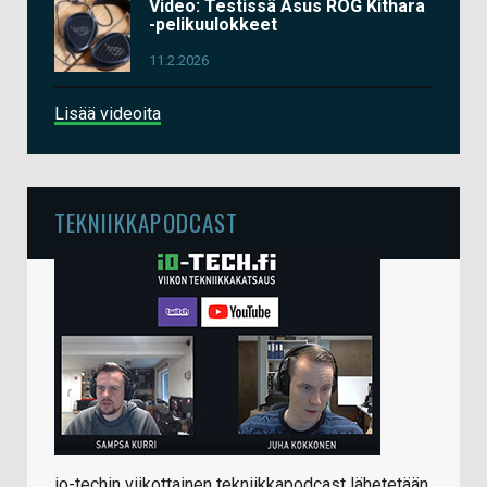
Video: Testissä Asus ROG Kithara
-pelikuulokkeet
11.2.2026
Lisää videoita
TEKNIIKKAPODCAST
io-techin viikottainen tekniikkapodcast lähetetään