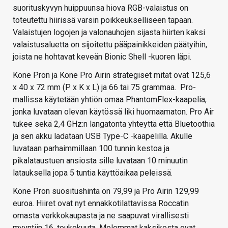
suorituskyvyn huippuunsa hiova RGB-valaistus on
toteutettu hiirissä varsin poikkeukselliseen tapaan.
Valaistujen logojen ja valonauhojen sijasta hiirten kaksi
valaistusaluetta on sijoitettu pääpainikkeiden päätyihin,
joista ne hohtavat keveän Bionic Shell -kuoren läpi.
Kone Pron ja Kone Pro Airin strategiset mitat ovat 125,6
x 40 x 72 mm (P x K x L) ja 66 tai 75 grammaa. Pro-
mallissa käytetään yhtiön omaa PhantomFlex-kaapelia,
jonka luvataan olevan käytössä liki huomaamaton. Pro Air
tukee sekä 2,4 GHz:n langatonta yhteyttä että Bluetoothia
ja sen akku ladataan USB Type-C -kaapelilla. Akulle
luvataan parhaimmillaan 100 tunnin kestoa ja
pikalataustuen ansiosta sille luvataan 10 minuutin
latauksella jopa 5 tuntia käyttöaikaa peleissä.
Kone Pron suositushinta on 79,99 ja Pro Airin 129,99
euroa. Hiiret ovat nyt ennakkotilattavissa Roccatin
omasta verkkokaupasta ja ne saapuvat virallisesti
myyntiin 16. toukokuuta. Molemmat kaksikosta ovat