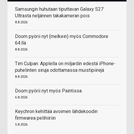
Samsungin huhutaan tiputtavan Galaxy S27
Ultrasta neljännen takakameran pois
8.8.2026
Doom pyörii nyt (melkein) myös Commodore
64:llä
8.8.2026
Tim Culpan: Applella on miljardin edestä iPhone-
puhelinten siruja odottamassa muistipiirejä
8.8.2026
Doom pyörii nyt myös Paintissa
6.8.2026
Keychron kehittää avoimen lähdekoodin
firmwarea pelihiiriin
5.8.2026