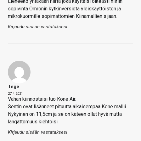
Lieneekö yhtäkään hiirtä joka käyttäisi oikeasti hiiriin
sopivinta Omronin kytkinversiota yleiskäyttöisten ja
mikrokuormille sopimattomien Kiinamallien sijaan.
Kirjaudu sisään vastataksesi
Tege
27.4.2021
Vähän kiinnostaisi tuo Kone Air.
Sentin ovat lisänneet pituutta aikaisempaa Kone mallii.
Nykyinen on 11,5cm ja se on käteen ollut hyvä mutta
langattomuus kiehtoisi.
Kirjaudu sisään vastataksesi