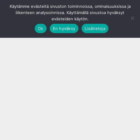
© S&J Media Oy
Käytämme evästeitä sivuston toiminnoissa, ominaisuuksissa ja
liikenteen analysoinnissa. Käyttämällä sivustoa hyväksyt
evästeiden käytön.
Ok
En hyväksy
Lisätietoja
;