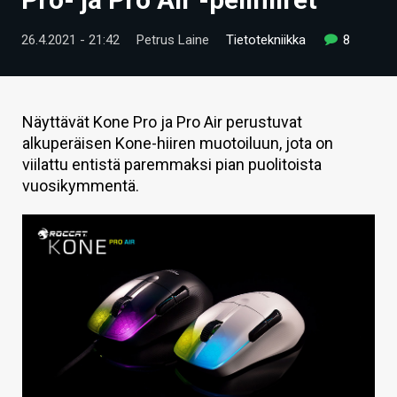
ARTIKKELIT
26.4.2021 - 21:42
Petrus Laine
Tietotekniikka
8
VIDEOT
TECHBBS
Näyttävät Kone Pro ja Pro Air perustuvat
TIETOA
alkuperäisen Kone-hiiren muotoiluun, jota on
viilattu entistä paremmaksi pian puolitoista
HINTA.FI
vuosikymmentä.
KAUPPA
VAIHDA TEEMA
HAKU