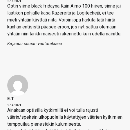
27.4.2021
Ostin viime black fridayna Kain Aimo 100 hiiren, sinne jäi
laatikon pohjalle kasa Razereita ja Logitechejä, ei tee
mieli yhtään käyttää niitä. Voisin jopa harkita tätä hiirtä
kunhan entisistä pääsee eroon, jos nyt sattuu olemaan
yhtään niin tankkimaisesti rakennettu kuin edellämainittu.
Kirjaudu sisään vastataksesi
E.T
27.4.2021
Ainakaan optisilla kytkimillä ei voi tulla rajusti
väärin/speksin ulkopuolella käytettyjen väärien kytkimien
temppuilua pienestäkin kulumisesta.