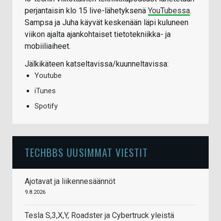
perjantaisin klo 15 live-lähetyksenä
YouTubessa
.
Sampsa ja Juha käyvät keskenään läpi kuluneen
viikon ajalta ajankohtaiset tietotekniikka- ja
mobiiliaiheet.
Jälkikäteen katseltavissa/kuunneltavissa:
Youtube
iTunes
Spotify
TECHBBS UUSIMMAT VIESTIT
Ajotavat ja liikennesäännöt
9.8.2026
Tesla S,3,X,Y, Roadster ja Cybertruck yleistä