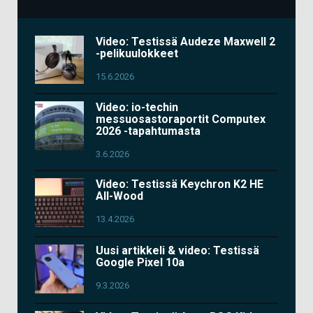
Video: Testissä Audeze Maxwell 2
-pelikuulokkeet
15.6.2026
Video: io-techin
messuosastoraportit Computex
2026 -tapahtumasta
3.6.2026
Video: Testissä Keychron K2 HE
All-Wood
13.4.2026
Uusi artikkeli & video: Testissä
Google Pixel 10a
9.3.2026