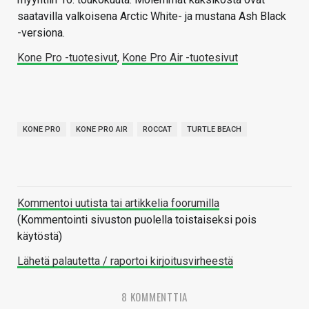
saatavilla valkoisena Arctic White- ja mustana Ash Black
-versiona.
Kone Pro -tuotesivut
,
Kone Pro Air -tuotesivut
KONE PRO
KONE PRO AIR
ROCCAT
TURTLE BEACH
Kommentoi uutista tai artikkelia foorumilla
(Kommentointi sivuston puolella toistaiseksi pois
käytöstä)
Lähetä palautetta / raportoi kirjoitusvirheestä
8 KOMMENTTIA