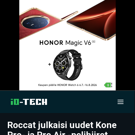
Roccat julkaisi uudet Kone
UUTISET
Pro- ja Pro Air -pelihiiret