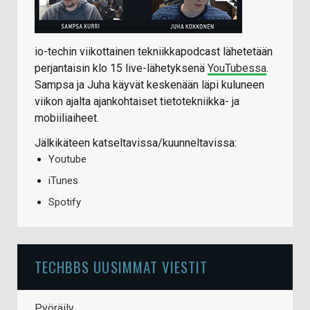
io-techin viikottainen tekniikkapodcast lähetetään
perjantaisin klo 15 live-lähetyksenä
YouTubessa
.
Sampsa ja Juha käyvät keskenään läpi kuluneen
viikon ajalta ajankohtaiset tietotekniikka- ja
mobiiliaiheet.
Jälkikäteen katseltavissa/kuunneltavissa:
Youtube
iTunes
Spotify
TECHBBS UUSIMMAT VIESTIT
Pyöräily