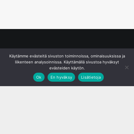
© S&J Media Oy
Käytämme evästeitä sivuston toiminnoissa, ominaisuuksissa ja
liikenteen analysoinnissa. Käyttämällä sivustoa hyväksyt
evästeiden käytön.
Ok
En hyväksy
Lisätietoja
;