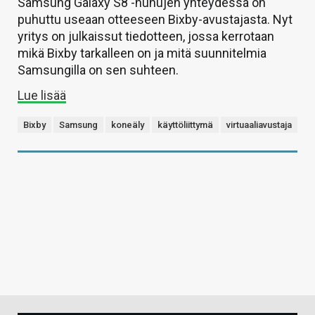
Samsung Galaxy S8 -huhujen yhteydessä on
puhuttu useaan otteeseen Bixby-avustajasta. Nyt
yritys on julkaissut tiedotteen, jossa kerrotaan
mikä Bixby tarkalleen on ja mitä suunnitelmia
Samsungilla on sen suhteen.
Lue lisää
Bixby
Samsung
koneäly
käyttöliittymä
virtuaaliavustaja