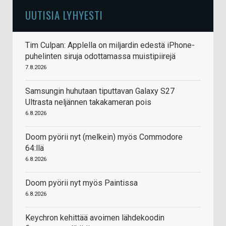
UUTISIA LYHYESTI
Tim Culpan: Applella on miljardin edestä iPhone-
puhelinten siruja odottamassa muistipiirejä
7.8.2026
Samsungin huhutaan tiputtavan Galaxy S27
Ultrasta neljännen takakameran pois
6.8.2026
Doom pyörii nyt (melkein) myös Commodore
64:llä
6.8.2026
Doom pyörii nyt myös Paintissa
6.8.2026
Keychron kehittää avoimen lähdekoodin