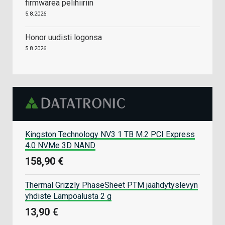
firmwarea pelihiiriin
5.8.2026
Honor uudisti logonsa
5.8.2026
Kingston Technology NV3 1 TB M.2 PCI Express
4.0 NVMe 3D NAND
158,90 €
Thermal Grizzly PhaseSheet PTM jäähdytyslevyn
yhdiste Lämpöalusta 2 g
13,90 €