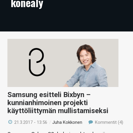
koneäly
ARTIKKELIT
VIDEOT
TECHBBS
TIETOA
HINTA.FI
KAUPPA
VAIHDA TEEMA
Samsung esitteli Bixbyn –
kunnianhimoinen projekti
käyttöliittymän mullistamiseksi
HAKU
21.3.2017 - 13:56
/
Juha Kokkonen
Kommentit (4)