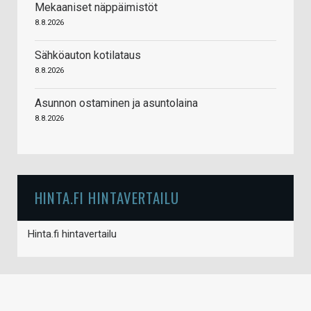
Mekaaniset näppäimistöt
8.8.2026
Sähköauton kotilataus
8.8.2026
Asunnon ostaminen ja asuntolaina
8.8.2026
HINTA.FI HINTAVERTAILU
Hinta.fi hintavertailu