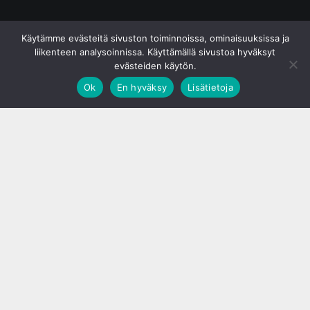
© S&J Media Oy
Käytämme evästeitä sivuston toiminnoissa, ominaisuuksissa ja
liikenteen analysoinnissa. Käyttämällä sivustoa hyväksyt
evästeiden käytön.
Ok
En hyväksy
Lisätietoja
;