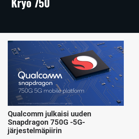
Kryo 750
ARTIKKELIT
VIDEOT
TECHBBS
TIETOA
HINTA.FI
KAUPPA
VAIHDA TEEMA
Qualcomm julkaisi uuden
HAKU
Snapdragon 750G -5G-
järjestelmäpiirin