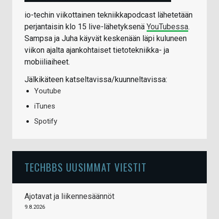
io-techin viikottainen tekniikkapodcast lähetetään
perjantaisin klo 15 live-lähetyksenä
YouTubessa
.
Sampsa ja Juha käyvät keskenään läpi kuluneen
viikon ajalta ajankohtaiset tietotekniikka- ja
mobiiliaiheet.
Jälkikäteen katseltavissa/kuunneltavissa:
Youtube
iTunes
Spotify
TECHBBS UUSIMMAT VIESTIT
Ajotavat ja liikennesäännöt
9.8.2026