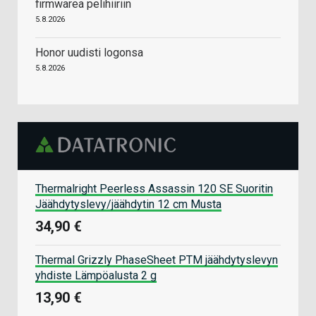
firmwarea pelihiiriin
5.8.2026
Honor uudisti logonsa
5.8.2026
Thermalright Peerless Assassin 120 SE Suoritin
Jäähdytyslevy/jäähdytin 12 cm Musta
34,90 €
Thermal Grizzly PhaseSheet PTM jäähdytyslevyn
yhdiste Lämpöalusta 2 g
13,90 €