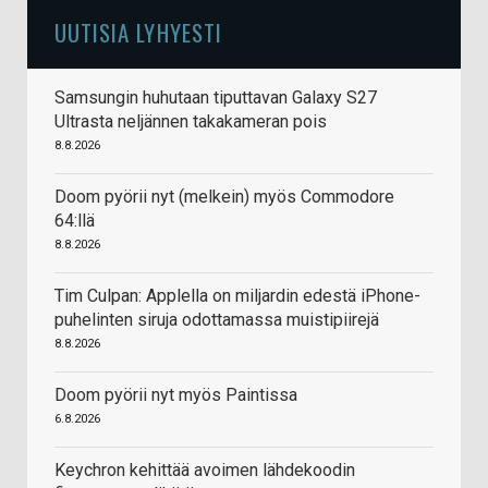
UUTISIA LYHYESTI
Samsungin huhutaan tiputtavan Galaxy S27
Ultrasta neljännen takakameran pois
8.8.2026
Doom pyörii nyt (melkein) myös Commodore
64:llä
8.8.2026
Tim Culpan: Applella on miljardin edestä iPhone-
puhelinten siruja odottamassa muistipiirejä
8.8.2026
Doom pyörii nyt myös Paintissa
6.8.2026
Keychron kehittää avoimen lähdekoodin