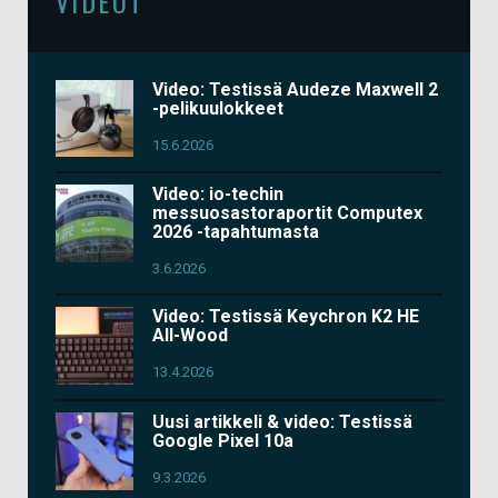
VIDEOT
Video: Testissä Audeze Maxwell 2
-pelikuulokkeet
15.6.2026
Video: io-techin
messuosastoraportit Computex
2026 -tapahtumasta
3.6.2026
Video: Testissä Keychron K2 HE
All-Wood
13.4.2026
Uusi artikkeli & video: Testissä
Google Pixel 10a
9.3.2026