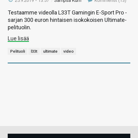
25.9.2019 - 13:57
/
Sampsa Kurri
Kommentit (13)
Testaamme videolla L33T Gamingin E-Sport Pro -
sarjan 300 euron hintaisen isokokoisen Ultimate-
pelituolin.
Lue lisää
Pelituoli
l33t
ultimate
video