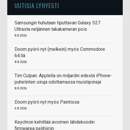
UUTISIA LYHYESTI
Samsungin huhutaan tiputtavan Galaxy S27
Ultrasta neljännen takakameran pois
8.8.2026
Doom pyörii nyt (melkein) myös Commodore
64:llä
8.8.2026
Tim Culpan: Applella on miljardin edestä iPhone-
puhelinten siruja odottamassa muistipiirejä
8.8.2026
Doom pyörii nyt myös Paintissa
6.8.2026
Keychron kehittää avoimen lähdekoodin
firmwarea pelihiiriin