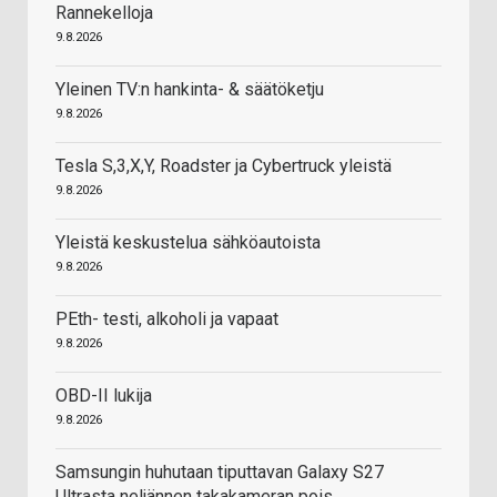
Rannekelloja
9.8.2026
Yleinen TV:n hankinta- & säätöketju
9.8.2026
Tesla S,3,X,Y, Roadster ja Cybertruck yleistä
9.8.2026
Yleistä keskustelua sähköautoista
9.8.2026
PEth- testi, alkoholi ja vapaat
9.8.2026
OBD-II lukija
9.8.2026
Samsungin huhutaan tiputtavan Galaxy S27
Ultrasta neljännen takakameran pois