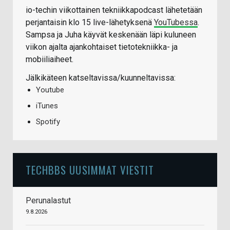
io-techin viikottainen tekniikkapodcast lähetetään
perjantaisin klo 15 live-lähetyksenä
YouTubessa
.
Sampsa ja Juha käyvät keskenään läpi kuluneen
viikon ajalta ajankohtaiset tietotekniikka- ja
mobiiliaiheet.
Jälkikäteen katseltavissa/kuunneltavissa:
Youtube
iTunes
Spotify
TECHBBS UUSIMMAT VIESTIT
Perunalastut
9.8.2026