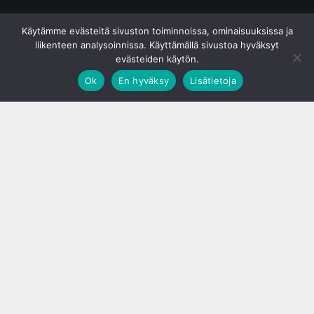
© S&J Media Oy
Käytämme evästeitä sivuston toiminnoissa, ominaisuuksissa ja
liikenteen analysoinnissa. Käyttämällä sivustoa hyväksyt
evästeiden käytön.
Ok
En hyväksy
Lisätietoja
;