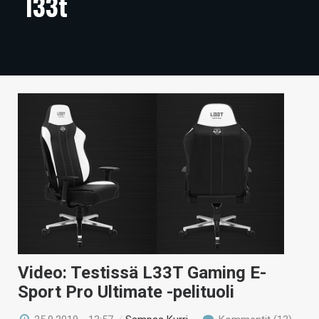
l33t
ARTIKKELIT
VIDEOT
TECHBBS
TIETOA
HINTA.FI
KAUPPA
VAIHDA TEEMA
HAKU
Video: Testissä L33T Gaming E-
Sport Pro Ultimate -pelituoli