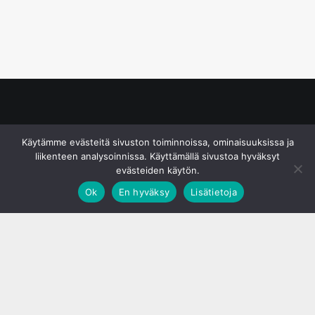
© S&J Media Oy
Käytämme evästeitä sivuston toiminnoissa, ominaisuuksissa ja
liikenteen analysoinnissa. Käyttämällä sivustoa hyväksyt
evästeiden käytön.
Ok
En hyväksy
Lisätietoja
;