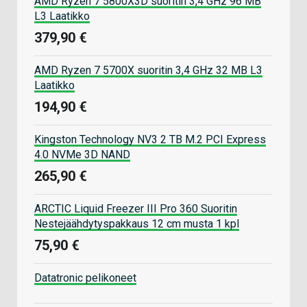
AMD Ryzen 7 5800X3D suoritin 3,4 GHz 96 MB
L3 Laatikko
379,90 €
AMD Ryzen 7 5700X suoritin 3,4 GHz 32 MB L3
Laatikko
194,90 €
Kingston Technology NV3 2 TB M.2 PCI Express
4.0 NVMe 3D NAND
265,90 €
ARCTIC Liquid Freezer III Pro 360 Suoritin
Nestejäähdytyspakkaus 12 cm musta 1 kpl
75,90 €
Datatronic pelikoneet