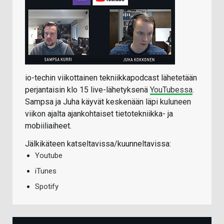
io-techin viikottainen tekniikkapodcast lähetetään
perjantaisin klo 15 live-lähetyksenä
YouTubessa
.
Sampsa ja Juha käyvät keskenään läpi kuluneen
viikon ajalta ajankohtaiset tietotekniikka- ja
mobiiliaiheet.
Jälkikäteen katseltavissa/kuunneltavissa:
Youtube
iTunes
Spotify