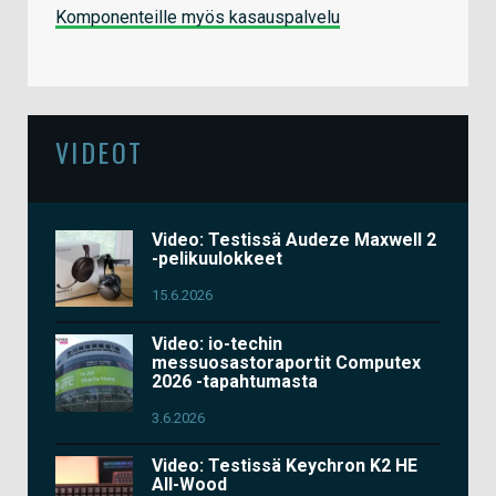
Komponenteille myös kasauspalvelu
VIDEOT
Video: Testissä Audeze Maxwell 2
-pelikuulokkeet
15.6.2026
Video: io-techin
messuosastoraportit Computex
2026 -tapahtumasta
3.6.2026
Video: Testissä Keychron K2 HE
All-Wood