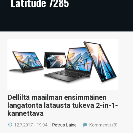
Latitude 7285
ARTIKKELIT
VIDEOT
TECHBBS
TIETOA
HINTA.FI
KAUPPA
VAIHDA TEEMA
Delliltä maailman ensimmäinen
langatonta latausta tukeva 2-in-1-
HAKU
kannettava
12.7.2017 - 19:04
/
Petrus Laine
Kommentit (9)