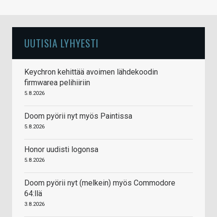
UUTISIA LYHYESTI
Keychron kehittää avoimen lähdekoodin
firmwarea pelihiiriin
5.8.2026
Doom pyörii nyt myös Paintissa
5.8.2026
Honor uudisti logonsa
5.8.2026
Doom pyörii nyt (melkein) myös Commodore
64:llä
3.8.2026