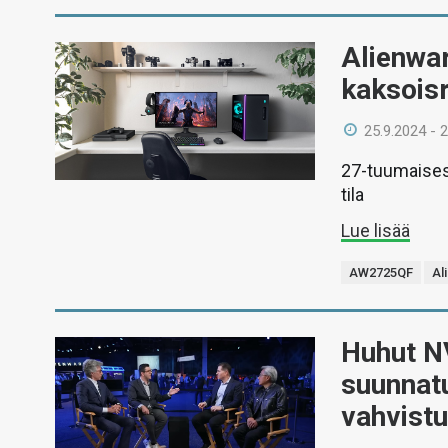
Alienwar
kaksoisr
25.9.2024 - 
27-tuumaisess
tila
Lue lisää
AW2725QF
Al
Huhut N
suunnatu
vahvist