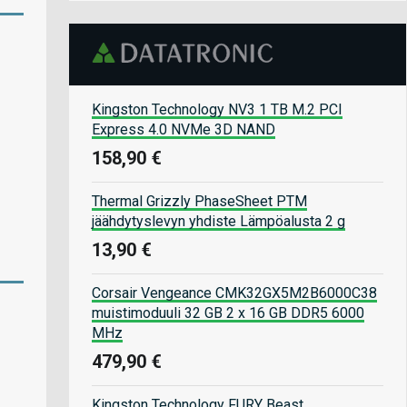
Kingston Technology NV3 1 TB M.2 PCI
Express 4.0 NVMe 3D NAND
158,90 €
Thermal Grizzly PhaseSheet PTM
jäähdytyslevyn yhdiste Lämpöalusta 2 g
13,90 €
Corsair Vengeance CMK32GX5M2B6000C38
muistimoduuli 32 GB 2 x 16 GB DDR5 6000
MHz
479,90 €
Kingston Technology FURY Beast