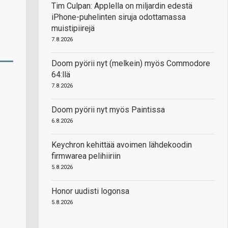
Tim Culpan: Applella on miljardin edestä
iPhone-puhelinten siruja odottamassa
muistipiirejä
7.8.2026
Doom pyörii nyt (melkein) myös Commodore
64:llä
7.8.2026
Doom pyörii nyt myös Paintissa
6.8.2026
Keychron kehittää avoimen lähdekoodin
firmwarea pelihiiriin
5.8.2026
Honor uudisti logonsa
5.8.2026