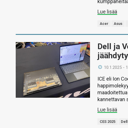
kumppaneitaan
Lue lisää
Acer
Asus
Dell ja V
jäähdyty
10.1.2025 - 
ICE eli Ion C
happimolekyyl
maadoitettua 
kannettavan s
Lue lisää
CES 2025
Dell