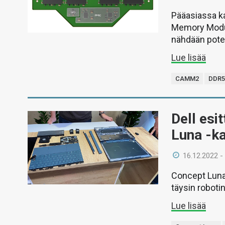
Pääasiassa k
Memory Modul
nähdään poten
Lue lisää
CAMM2
DDR
Dell esi
Luna -k
16.12.2022 -
Concept Luna 
täysin roboti
Lue lisää