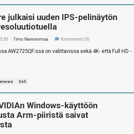
e julkaisi uuden IPS-pelinäytön
esoluutiotuella
23:30
/
Timo Niemenmaa
Kommentit (0)
a AW2725QF:ssä on valittavissa sekä 4K- että Full HD -
ienware
Dell
VIDIAn Windows-käyttöön
sta Arm-piiristä saivat
usta