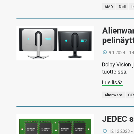
AMD
Dell
I
Alienwa
pelinäy
9.1.2024 - 14
Dolby Vision 
tuotteissa.
Lue lisää
Alienware
CE
JEDEC s
12.12.2023 -