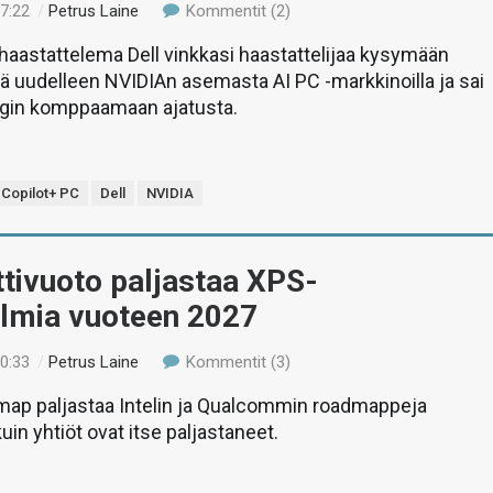
07:22
/
Petrus Laine
Kommentit (2)
aastattelema Dell vinkkasi haastattelijaa kysymään
 uudelleen NVIDIAn asemasta AI PC -markkinoilla ja sai
gin komppaamaan ajatusta.
Copilot+ PC
Dell
NVIDIA
ättivuoto paljastaa XPS-
elmia vuoteen 2027
00:33
/
Petrus Laine
Kommentit (3)
map paljastaa Intelin ja Qualcommin roadmappeja
uin yhtiöt ovat itse paljastaneet.