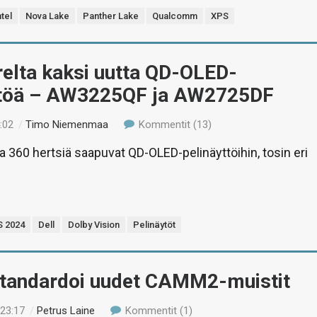
ntel
Nova Lake
Panther Lake
Qualcomm
XPS
relta kaksi uutta QD-OLED-
ttöä – AW3225QF ja AW2725DF
:02
/
Timo Niemenmaa
Kommentit (13)
ja 360 hertsiä saapuvat QD-OLED-pelinäyttöihin, tosin eri
S 2024
Dell
Dolby Vision
Pelinäytöt
tandardoi uudet CAMM2-muistit
 23:17
/
Petrus Laine
Kommentit (1)