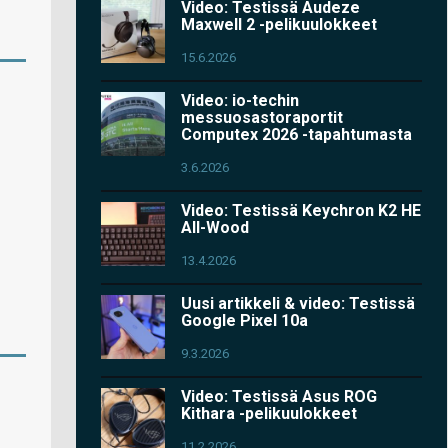
Video: Testissä Audeze
Maxwell 2 -pelikuulokkeet
15.6.2026
Video: io-techin
messuosastoraportit
Computex 2026 -tapahtumasta
3.6.2026
Video: Testissä Keychron K2 HE
All-Wood
13.4.2026
Uusi artikkeli & video: Testissä
Google Pixel 10a
9.3.2026
Video: Testissä Asus ROG
Kithara -pelikuulokkeet
11.2.2026