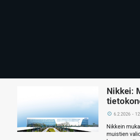
Nikkei: M
tietokon
6.2.2026 - 12
Nikkein mukaa
muistien vali