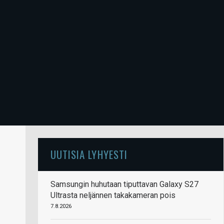
UUTISIA LYHYESTI
Samsungin huhutaan tiputtavan Galaxy S27
Ultrasta neljännen takakameran pois
7.8.2026