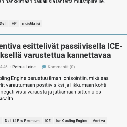
 hankkimaan paikallisia lähteitä muistipiireille.
Dell
HP
muistikriisi
entiva esittelivät passiivisella ICE-
ksellä varustettua kannettavaa
14:46
/
Petrus Laine
Kommentit (0)
ooling Engine perustuu ilman ionisointiin, mikä saa
it varautumaan positiivisiksi ja liikkumaan kohti
negatiivista varausta ja jatkamaan sitten ulos
isältä.
Dell 14 Pro Premium
ICE
Ion Cooling Engine
Ventiva