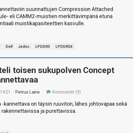
annettaviin suunnattujen Compression Attached
e- eli CAMM2-muistien merkittävimpänä etuna
tiaali muistikapasiteettien kasvulle.
5
Dell
Jedec
LPDDR5
LPDDR5X
tteli toisen sukupolven Concept
annettavaa
 14:21
/
Petrus Laine
Kommentit (9)
-kannettava on täysin ruuviton, lähes johtovapaa sekä
n rakennettavissa ja purettavissa.