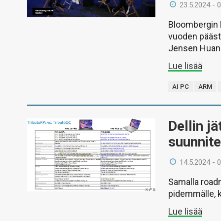
23.5.2024 - 
Bloombergin h
vuoden päästä
Jensen Huan
Lue lisää
AI PC
ARM
Dellin j
suunnit
14.5.2024 - 
Samalla road
pidemmälle, k
Lue lisää