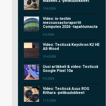
Maxwell 2 -pelikuulokkeet
15.6.2026
Video: io-techin
messuosastoraportit
Computex 2026 -tapahtumasta
3.6.2026
Video: Testissä Keychron K2 HE
All-Wood
13.4.2026
Uusi artikkeli & video: Testissä
Google Pixel 10a
9.3.2026
Video: Testissä Asus ROG
Kithara -pelikuulokkeet
11.2.2026