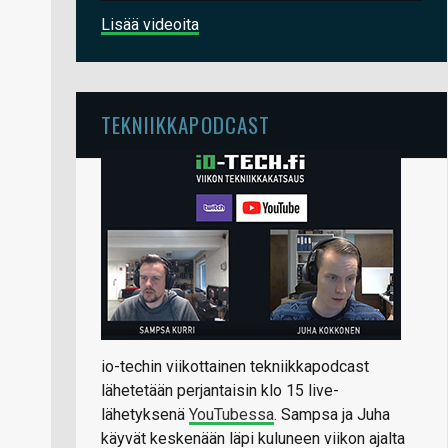
Lisää videoita
TEKNIIKKAPODCAST
io-techin viikottainen tekniikkapodcast
lähetetään perjantaisin klo 15 live-
lähetyksenä
YouTubessa
. Sampsa ja Juha
käyvät keskenään läpi kuluneen viikon ajalta