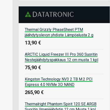
Thermal Grizzly PhaseSheet PTM
jäähdytyslevyn yhdiste Lämpöalusta 2 g
13,90 €
ARCTIC Liquid Freezer III Pro 360 Suoritin
Nestejäähdytyspakkaus 12 cm musta 1 kpl
75,90 €
Kingston Technology NV3 2 TB M.2 PCI
Express 4.0 NVMe 3D NAND
265,90 €
Thermalright Phantom Spirit 120 SE ARGB
Suoritin Ilmanjäähdytin 12 cm Musta 1 kpl