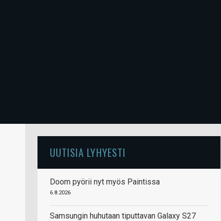
UUTISIA LYHYESTI
Doom pyörii nyt myös Paintissa
6.8.2026
Samsungin huhutaan tiputtavan Galaxy S27