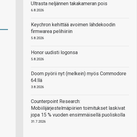
Ultrasta neljännen takakameran pois
6.8.2026
Keychron kehittää avoimen lähdekoodin
firmwarea pelihiiriin
5.8.2026
Honor uudisti logonsa
5.8.2026
Doom pyörii nyt (melkein) myös Commodore
64:llä
3.8.2026
Counterpoint Research:
Mobiilijärjestelmäpiirien toimitukset laskivat
jopa 15 % vuoden ensimmäisellä puoliskolla
31.7.2026