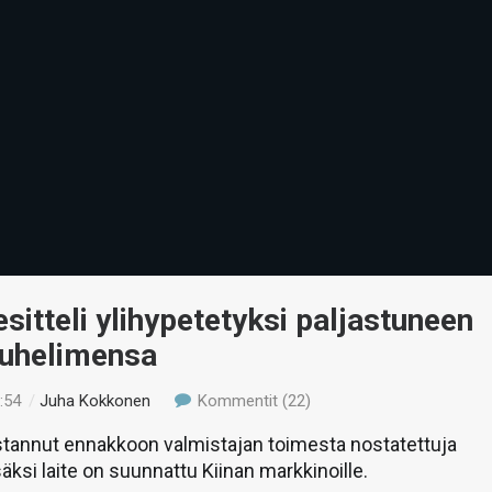
sitteli ylihypetetyksi paljastuneen
puhelimensa
:54
/
Juha Kokkonen
Kommentit (22)
stannut ennakkoon valmistajan toimesta nostatettuja
äksi laite on suunnattu Kiinan markkinoille.