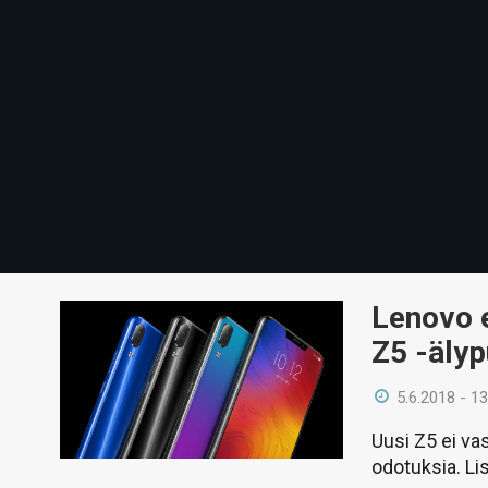
Lenovo e
Z5 -äly
5.6.2018 - 13
Uusi Z5 ei va
odotuksia. Lis