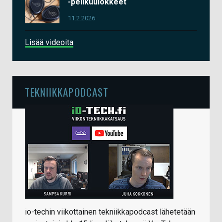
-pelikuulokkeet
11.2.2026
Lisää videoita
TEKNIIKKAPODCAST
io-techin viikottainen tekniikkapodcast lähetetään