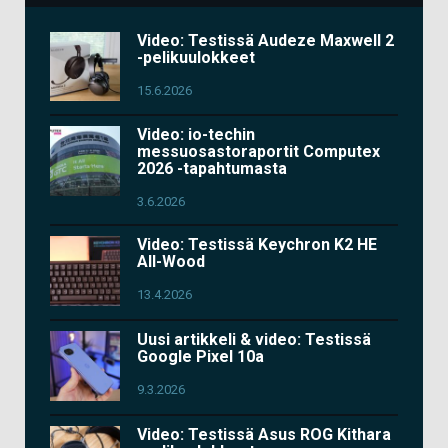
Video: Testissä Audeze Maxwell 2
-pelikuulokkeet
15.6.2026
Video: io-techin
messuosastoraportit Computex
2026 -tapahtumasta
3.6.2026
Video: Testissä Keychron K2 HE
All-Wood
13.4.2026
Uusi artikkeli & video: Testissä
Google Pixel 10a
9.3.2026
Video: Testissä Asus ROG Kithara