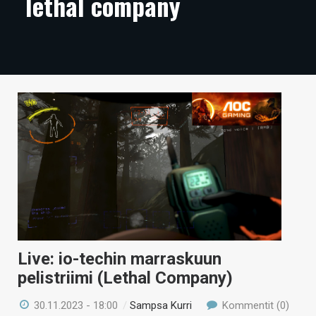
lethal company
ARTIKKELIT
VIDEOT
TECHBBS
TIETOA
HINTA.FI
KAUPPA
VAIHDA TEEMA
Live: io-techin marraskuun
HAKU
pelistriimi (Lethal Company)
30.11.2023 - 18:00
/
Sampsa Kurri
Kommentit (0)