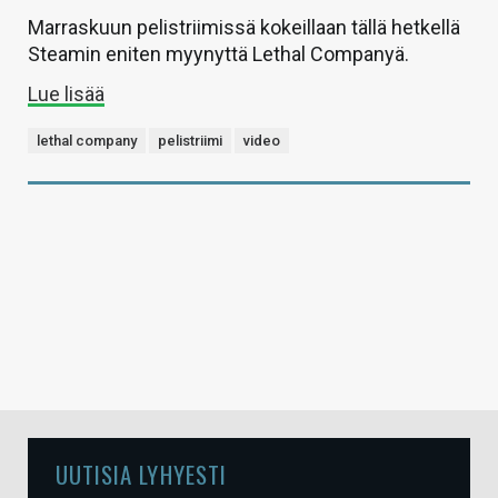
Marraskuun pelistriimissä kokeillaan tällä hetkellä
Steamin eniten myynyttä Lethal Companyä.
Lue lisää
lethal company
pelistriimi
video
UUTISIA LYHYESTI