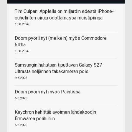
Tim Culpan: Applella on miljardin edestä iPhone-
puhelinten siruja odottamassa muistipiirejä
10.8.2026
Doom pyörii nyt (melkein) myös Commodore
64:llä
10.8.2026
Samsungin huhutaan tiputtavan Galaxy S27
Ultrasta neljännen takakameran pois
9.8.2026
Doom pyörii nyt myös Paintissa
6.8.2026
Keychron kehittää avoimen lähdekoodin
firmwarea pelihiiriin
5.8.2026