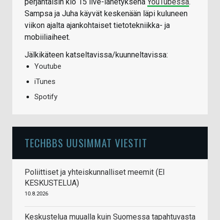
perjantaisin klo 15 live-lähetyksenä
YouTubessa
.
Sampsa ja Juha käyvät keskenään läpi kuluneen
viikon ajalta ajankohtaiset tietotekniikka- ja
mobiiliaiheet.
Jälkikäteen katseltavissa/kuunneltavissa:
Youtube
iTunes
Spotify
TECHBBS UUSIMMAT VIESTIT
Poliittiset ja yhteiskunnalliset meemit (EI
KESKUSTELUA)
10.8.2026
Keskustelua muualla kuin Suomessa tapahtuvasta