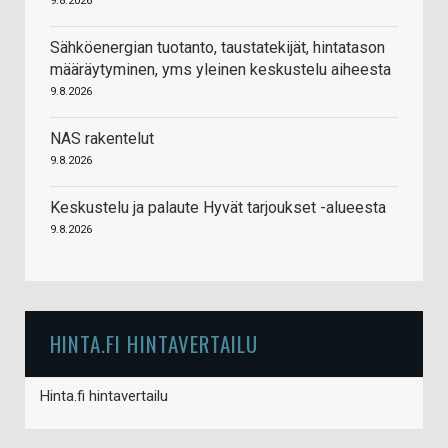
9.8.2026
Sähköenergian tuotanto, taustatekijät, hintatason
määräytyminen, yms yleinen keskustelu aiheesta
9.8.2026
NAS rakentelut
9.8.2026
Keskustelu ja palaute Hyvät tarjoukset -alueesta
9.8.2026
HINTA.FI HINTAVERTAILU
Hinta.fi hintavertailu