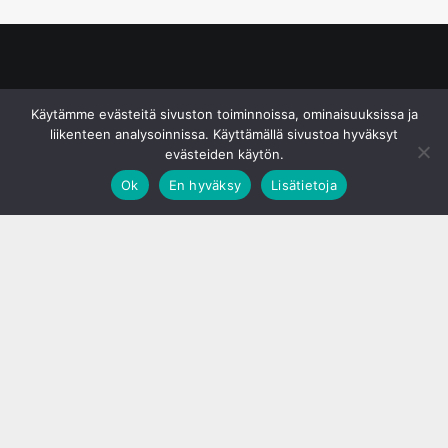
© S&J Media Oy
Käytämme evästeitä sivuston toiminnoissa, ominaisuuksissa ja
liikenteen analysoinnissa. Käyttämällä sivustoa hyväksyt
evästeiden käytön.
Ok
En hyväksy
Lisätietoja
;