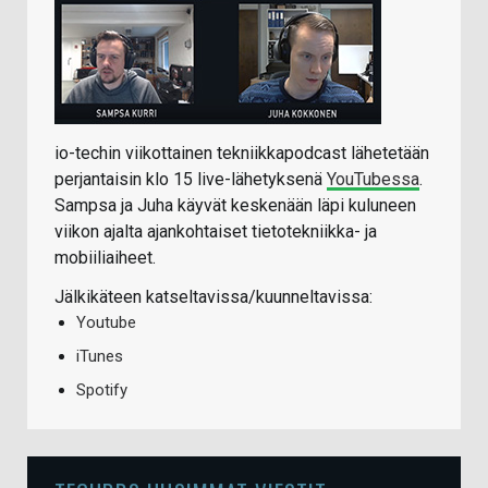
io-techin viikottainen tekniikkapodcast lähetetään
perjantaisin klo 15 live-lähetyksenä
YouTubessa
.
Sampsa ja Juha käyvät keskenään läpi kuluneen
viikon ajalta ajankohtaiset tietotekniikka- ja
mobiiliaiheet.
Jälkikäteen katseltavissa/kuunneltavissa:
Youtube
iTunes
Spotify