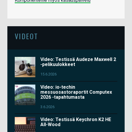
Komponenteille myös kasauspalvelu
VIDEOT
Video: Testissä Audeze Maxwell 2
-pelikuulokkeet
15.6.2026
Video: io-techin
messuosastoraportit Computex
2026 -tapahtumasta
3.6.2026
Video: Testissä Keychron K2 HE
All-Wood