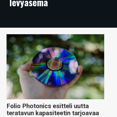
levyasema
ARTIKKELIT
VIDEOT
TECHBBS
TIETOA
HINTA.FI
KAUPPA
VAIHDA TEEMA
HAKU
Folio Photonics esitteli uutta
teratavun kapasiteetin tarjoavaa