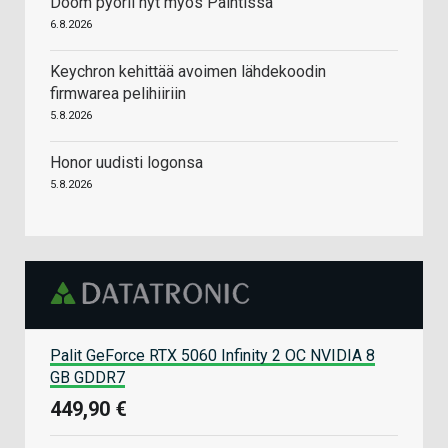
Doom pyörii nyt myös Paintissa
6.8.2026
Keychron kehittää avoimen lähdekoodin
firmwarea pelihiiriin
5.8.2026
Honor uudisti logonsa
5.8.2026
Palit GeForce RTX 5060 Infinity 2 OC NVIDIA 8
GB GDDR7
449,90 €