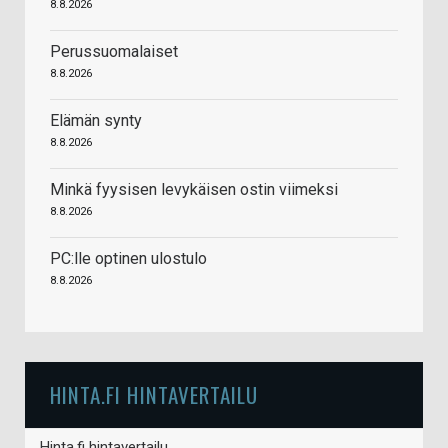
8.8.2026
Perussuomalaiset
8.8.2026
Elämän synty
8.8.2026
Minkä fyysisen levykäisen ostin viimeksi
8.8.2026
PC:lle optinen ulostulo
8.8.2026
HINTA.FI HINTAVERTAILU
Hinta.fi hintavertailu