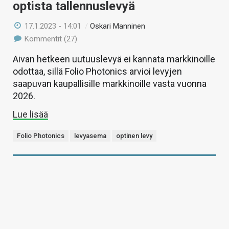
optista tallennuslevyä
17.1.2023 - 14:01
/
Oskari Manninen
Kommentit (27)
Aivan hetkeen uutuuslevyä ei kannata markkinoille
odottaa, sillä Folio Photonics arvioi levyjen
saapuvan kaupallisille markkinoille vasta vuonna
2026.
Lue lisää
Folio Photonics
levyasema
optinen levy