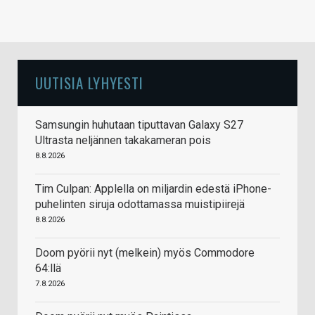
UUTISIA LYHYESTI
Samsungin huhutaan tiputtavan Galaxy S27
Ultrasta neljännen takakameran pois
8.8.2026
Tim Culpan: Applella on miljardin edestä iPhone-
puhelinten siruja odottamassa muistipiirejä
8.8.2026
Doom pyörii nyt (melkein) myös Commodore
64:llä
7.8.2026