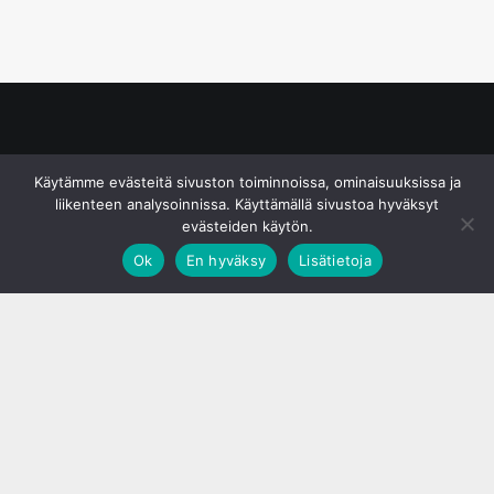
© S&J Media Oy
Käytämme evästeitä sivuston toiminnoissa, ominaisuuksissa ja
liikenteen analysoinnissa. Käyttämällä sivustoa hyväksyt
evästeiden käytön.
Ok
En hyväksy
Lisätietoja
;