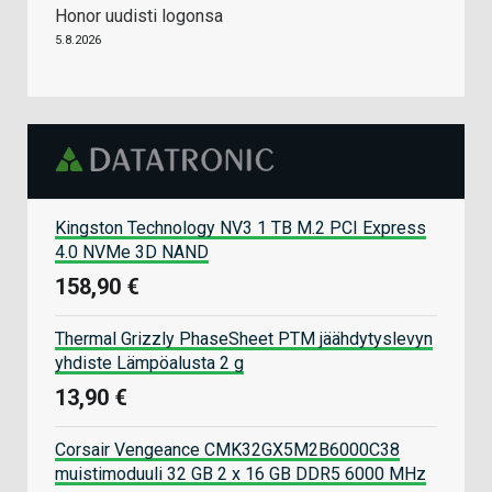
Honor uudisti logonsa
5.8.2026
Kingston Technology NV3 1 TB M.2 PCI Express
4.0 NVMe 3D NAND
158,90 €
Thermal Grizzly PhaseSheet PTM jäähdytyslevyn
yhdiste Lämpöalusta 2 g
13,90 €
Corsair Vengeance CMK32GX5M2B6000C38
muistimoduuli 32 GB 2 x 16 GB DDR5 6000 MHz