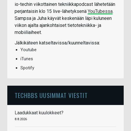
io-techin viikottainen tekniikkapodcast lähetetään
perjantaisin klo 15 live-lähetyksenä
YouTubessa
.
Sampsa ja Juha käyvät keskenään läpi kuluneen
viikon ajalta ajankohtaiset tietotekniikka- ja
mobiiliaiheet.
Jälkikäteen katseltavissa/kuunneltavissa:
Youtube
iTunes
Spotify
TECHBBS UUSIMMAT VIESTIT
Laadukkaat kuulokkeet?
8.8.2026