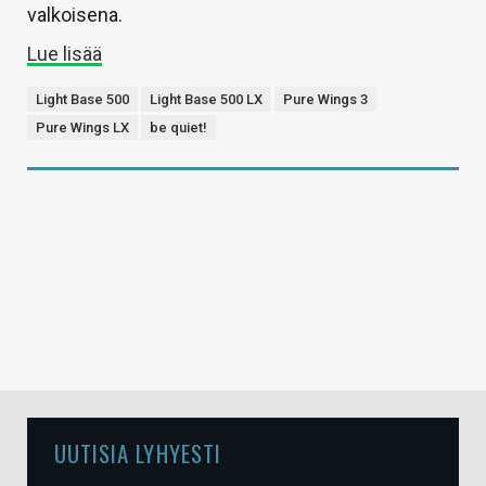
valkoisena.
Lue lisää
Light Base 500
Light Base 500 LX
Pure Wings 3
Pure Wings LX
be quiet!
UUTISIA LYHYESTI