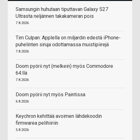
Samsungin huhutaan tiputtavan Galaxy S27
Ultrasta neljännen takakameran pois
7.8.2026
Tim Culpan: Applella on miljardin edestä iPhone-
puhelinten siruja odottamassa muistipiirejä
7.8.2026
Doom pyörii nyt (melkein) myös Commodore
64:llä
7.8.2026
Doom pyörii nyt myös Paintissa
6.8.2026
Keychron kehittää avoimen lähdekoodin
firmwarea pelihiiriin
5.8.2026