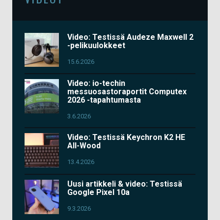
Video: Testissä Audeze Maxwell 2
-pelikuulokkeet
15.6.2026
Video: io-techin
messuosastoraportit Computex
2026 -tapahtumasta
3.6.2026
Video: Testissä Keychron K2 HE
All-Wood
13.4.2026
Uusi artikkeli & video: Testissä
Google Pixel 10a
9.3.2026