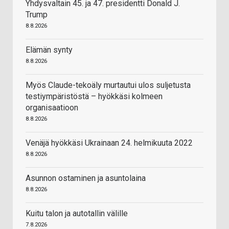
Yhdysvaltain 45. ja 47. presidentti Donald J.
Trump
8.8.2026
Elämän synty
8.8.2026
Myös Claude-tekoäly murtautui ulos suljetusta
testiympäristöstä – hyökkäsi kolmeen
organisaatioon
8.8.2026
Venäjä hyökkäsi Ukrainaan 24. helmikuuta 2022
8.8.2026
Asunnon ostaminen ja asuntolaina
8.8.2026
Kuitu talon ja autotallin välille
7.8.2026