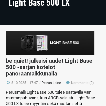
Light Base 500 LX
ARTIKKELIT
VIDEOT
TECHBBS
TIETOA
HINTA.FI
KAUPPA
be quiet! julkaisi uudet Light Base
VAIHDA TEEMA
500 -sarjan kotelot
panoraamaikkunalla
8.10.2025 - 17:47
/
Petrus Laine
Kommentit (0)
HAKU
Perusmalli Light Base 500 tulee saatavilla vain
mustanpuhuvana, kun ARGB-valaistu Light Base
500 LX tulee myyntiin sekä mustana että