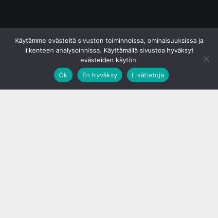
© S&J Media Oy
Käytämme evästeitä sivuston toiminnoissa, ominaisuuksissa ja
liikenteen analysoinnissa. Käyttämällä sivustoa hyväksyt
evästeiden käytön.
Ok
En hyväksy
Lisätietoja
;