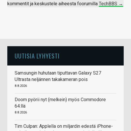
kommentit ja keskustele aiheesta foorumilla
TechBBS →
UUTISIA LYHYESTI
Samsungin huhutaan tiputtavan Galaxy S27
Ultrasta neljännen takakameran pois
8.8.2026
Doom pyörii nyt (melkein) myös Commodore
64:llä
8.8.2026
Tim Culpan: Applella on miljardin edestä iPhone-