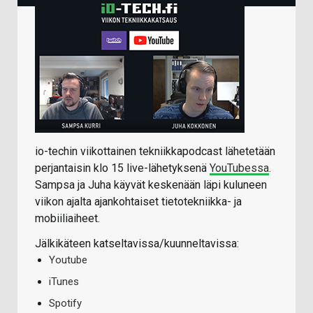
io-techin viikottainen tekniikkapodcast lähetetään
perjantaisin klo 15 live-lähetyksenä
YouTubessa
.
Sampsa ja Juha käyvät keskenään läpi kuluneen
viikon ajalta ajankohtaiset tietotekniikka- ja
mobiiliaiheet.
Jälkikäteen katseltavissa/kuunneltavissa:
Youtube
iTunes
Spotify