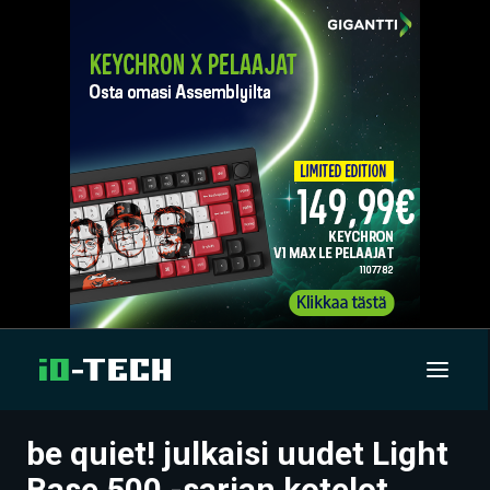
be quiet! julkaisi uudet Light
UUTISET
Base 500 -sarjan kotelot