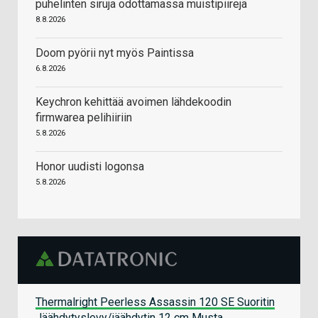
puhelinten siruja odottamassa muistipiirejä
8.8.2026
Doom pyörii nyt myös Paintissa
6.8.2026
Keychron kehittää avoimen lähdekoodin
firmwarea pelihiiriin
5.8.2026
Honor uudisti logonsa
5.8.2026
Thermalright Peerless Assassin 120 SE Suoritin
Jäähdytyslevy/jäähdytin 12 cm Musta