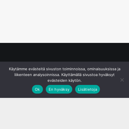
© S&J Media Oy
Käytämme evästeitä sivuston toiminnoissa, ominaisuuksissa ja
liikenteen analysoinnissa. Käyttämällä sivustoa hyväksyt
evästeiden käytön.
Ok
En hyväksy
Lisätietoja
;