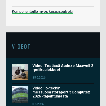
Komponenteille myös kasauspalvelu
VIDEOT
Video: Testissä Audeze Maxwell 2
-pelikuulokkeet
15.6.2026
Video: io-techin
messuosastoraportit Computex
2026 -tapahtumasta
3.6.2026