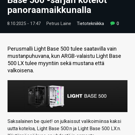
ARTIKKELIT
panoraamaikkunalla
VIDEOT
8.10.2025 - 17:47
Petrus Laine
Tietotekniikka
0
TECHBBS
TIETOA
Perusmalli Light Base 500 tulee saatavilla vain
mustanpuhuvana, kun ARGB-valaistu Light Base
HINTA.FI
500 LX tulee myyntiin sekä mustana että
valkoisena.
KAUPPA
VAIHDA TEEMA
HAKU
Saksalainen be quiet! on julkaissut valikoimiinsa kaksi
uutta koteloa, Light Base 500:n ja Light Base 500 LX:n.