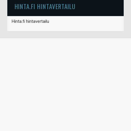
HINTA.FI HINTAVERTAILU
Hinta.fi hintavertailu