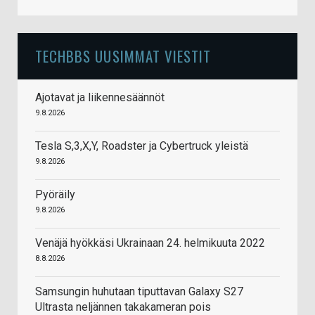
TECHBBS UUSIMMAT VIESTIT
Ajotavat ja liikennesäännöt
9.8.2026
Tesla S,3,X,Y, Roadster ja Cybertruck yleistä
9.8.2026
Pyöräily
9.8.2026
Venäjä hyökkäsi Ukrainaan 24. helmikuuta 2022
8.8.2026
Samsungin huhutaan tiputtavan Galaxy S27
Ultrasta neljännen takakameran pois