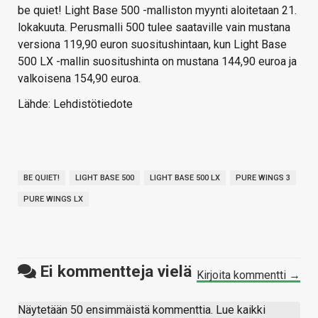
be quiet! Light Base 500 -malliston myynti aloitetaan 21.
lokakuuta. Perusmalli 500 tulee saataville vain mustana
versiona 119,90 euron suositushintaan, kun Light Base
500 LX -mallin suositushinta on mustana 144,90 euroa ja
valkoisena 154,90 euroa.
Lähde: Lehdistötiedote
BE QUIET!
LIGHT BASE 500
LIGHT BASE 500 LX
PURE WINGS 3
PURE WINGS LX
Ei kommentteja vielä
Kirjoita kommentti →
Näytetään 50 ensimmäistä kommenttia. Lue kaikki