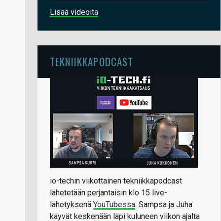
Lisää videoita
TEKNIIKKAPODCAST
io-techin viikottainen tekniikkapodcast
lähetetään perjantaisin klo 15 live-
lähetyksenä
YouTubessa
. Sampsa ja Juha
käyvät keskenään läpi kuluneen viikon ajalta