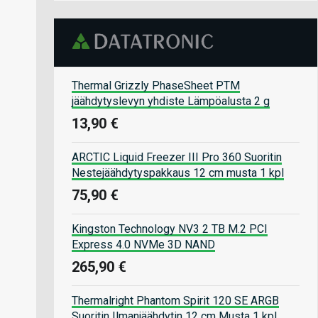
Thermal Grizzly PhaseSheet PTM
jäähdytyslevyn yhdiste Lämpöalusta 2 g
13,90 €
ARCTIC Liquid Freezer III Pro 360 Suoritin
Nestejäähdytyspakkaus 12 cm musta 1 kpl
75,90 €
Kingston Technology NV3 2 TB M.2 PCI
Express 4.0 NVMe 3D NAND
265,90 €
Thermalright Phantom Spirit 120 SE ARGB
Suoritin Ilmanjäähdytin 12 cm Musta 1 kpl