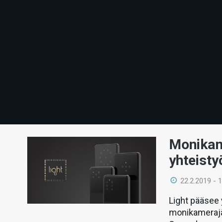
Monikame
yhteist
22.2.2019 - 
Light pääsee 
monikamerajä