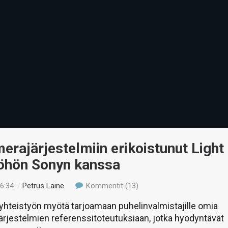
rajärjestelmiin erikoistunut Light
yöhön Sonyn kanssa
16:34
/
Petrus Laine
Kommentit (13)
yhteistyön myötä tarjoamaan puhelinvalmistajille omia
rjestelmien referenssitoteutuksiaan, jotka hyödyntävät