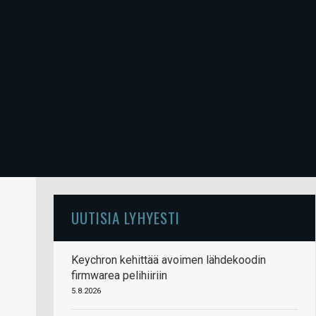
UUTISIA LYHYESTI
Keychron kehittää avoimen lähdekoodin
firmwarea pelihiiriin
5.8.2026