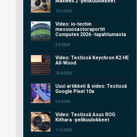
Maxwell 2 -pelikuulokkeet
15.6.2026
Video: io-techin
messuosastoraportit
Computex 2026 -tapahtumasta
3.6.2026
Video: Testissä Keychron K2 HE
All-Wood
13.4.2026
Uusi artikkeli & video: Testissä
Google Pixel 10a
9.3.2026
Video: Testissä Asus ROG
Kithara -pelikuulokkeet
11.2.2026