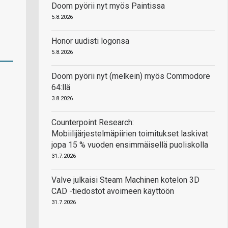
Doom pyörii nyt myös Paintissa
5.8.2026
Honor uudisti logonsa
5.8.2026
Doom pyörii nyt (melkein) myös Commodore
64:llä
3.8.2026
Counterpoint Research:
Mobiilijärjestelmäpiirien toimitukset laskivat
jopa 15 % vuoden ensimmäisellä puoliskolla
31.7.2026
Valve julkaisi Steam Machinen kotelon 3D
CAD -tiedostot avoimeen käyttöön
31.7.2026