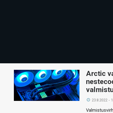
Arctic v
nestecoo
valmist
23.8.2022 - 
Valmistusvirh