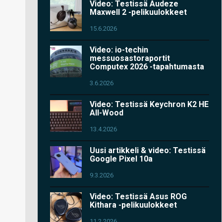
Video: Testissä Audeze
Maxwell 2 -pelikuulokkeet
15.6.2026
Video: io-techin
messuosastoraportit
Computex 2026 -tapahtumasta
3.6.2026
Video: Testissä Keychron K2 HE
All-Wood
13.4.2026
Uusi artikkeli & video: Testissä
Google Pixel 10a
9.3.2026
Video: Testissä Asus ROG
Kithara -pelikuulokkeet
11.2.2026