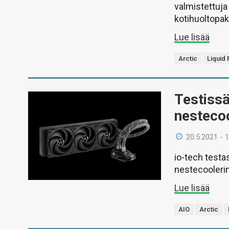
valmistettuja 
kotihuoltopak
Lue lisää
Arctic
Liquid 
Testissä
nestecoo
20.5.2021 - 
io-tech testa
nestecoolerin
Lue lisää
AIO
Arctic