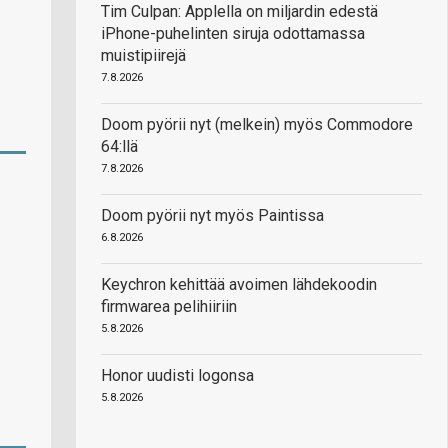
Tim Culpan: Applella on miljardin edestä
iPhone-puhelinten siruja odottamassa
muistipiirejä
7.8.2026
Doom pyörii nyt (melkein) myös Commodore
64:llä
7.8.2026
Doom pyörii nyt myös Paintissa
6.8.2026
Keychron kehittää avoimen lähdekoodin
firmwarea pelihiiriin
5.8.2026
Honor uudisti logonsa
5.8.2026