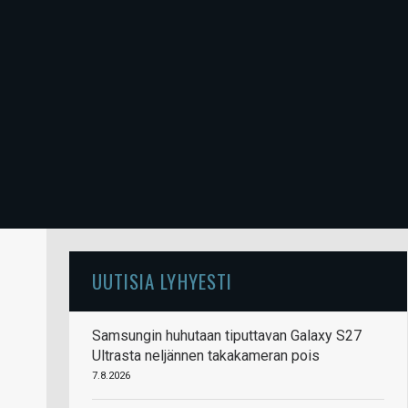
UUTISIA LYHYESTI
Samsungin huhutaan tiputtavan Galaxy S27
Ultrasta neljännen takakameran pois
7.8.2026