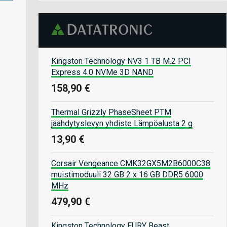
Kingston Technology NV3 1 TB M.2 PCI
Express 4.0 NVMe 3D NAND
158,90 €
Thermal Grizzly PhaseSheet PTM
jäähdytyslevyn yhdiste Lämpöalusta 2 g
13,90 €
Corsair Vengeance CMK32GX5M2B6000C38
muistimoduuli 32 GB 2 x 16 GB DDR5 6000
MHz
479,90 €
Kingston Technology FURY Beast