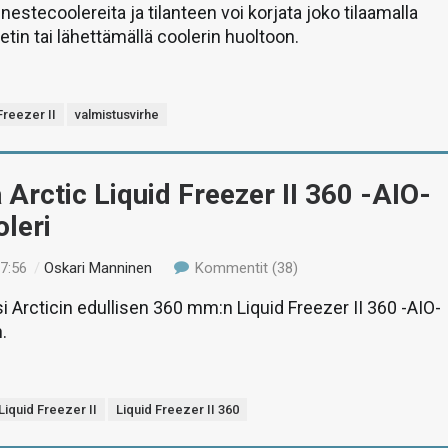
nestecoolereita ja tilanteen voi korjata joko tilaamalla
etin tai lähettämällä coolerin huoltoon.
Freezer II
valmistusvirhe
 Arctic Liquid Freezer II 360 -AIO-
leri
17:56
/
Oskari Manninen
Kommentit (38)
si Arcticin edullisen 360 mm:n Liquid Freezer II 360 -AIO-
.
Liquid Freezer II
Liquid Freezer II 360