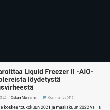
aroittaa Liquid Freezer II -AIO-
lereista löydetystä
usvirheestä
13:26
/
Oskari Manninen
Kommentit (41)
e koskee toukokuun 2021 ja maaliskuun 2022 välillä