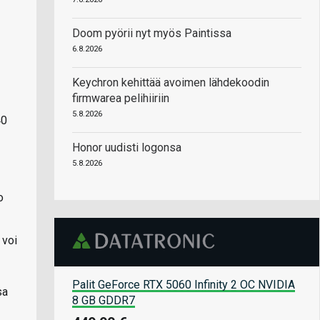
Doom pyörii nyt myös Paintissa
6.8.2026
Keychron kehittää avoimen lähdekoodin
firmwarea pelihiiriin
5.8.2026
40
Honor uudisti logonsa
5.8.2026
o
 voi
Palit GeForce RTX 5060 Infinity 2 OC NVIDIA
sa
8 GB GDDR7