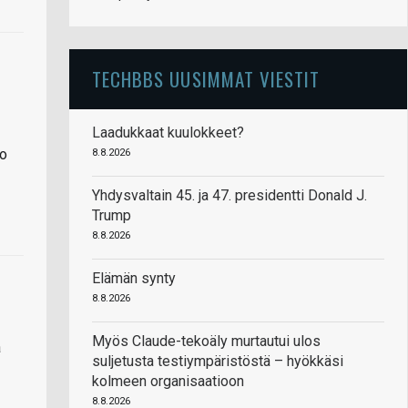
TECHBBS UUSIMMAT VIESTIT
Laadukkaat kuulokkeet?
jo
8.8.2026
Yhdysvaltain 45. ja 47. presidentti Donald J.
Trump
8.8.2026
Elämän synty
8.8.2026
Myös Claude-tekoäly murtautui ulos
a
suljetusta testiympäristöstä – hyökkäsi
kolmeen organisaatioon
8.8.2026