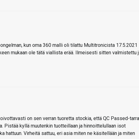
 ongelman, kun oma 360 malli oli tilattu Multitronicista 17.5.2021
kkeen mukaan ole tätä viallista erää. Ilmeisesti sitten valmistettu 
 toivottavasti on sen verran tuoretta stockia, että QC Passed-tarr
ta. Pistää kyllä muutenkin tuotteillaan ja hinnoittelullaan isot
lka hattuun. Virheitä sattuu, eri asia miten ne käsitellään ja miten