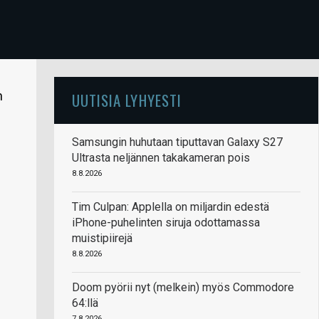
n
UUTISIA LYHYESTI
Samsungin huhutaan tiputtavan Galaxy S27
Ultrasta neljännen takakameran pois
8.8.2026
Tim Culpan: Applella on miljardin edestä
iPhone-puhelinten siruja odottamassa
muistipiirejä
8.8.2026
Doom pyörii nyt (melkein) myös Commodore
64:llä
7.8.2026