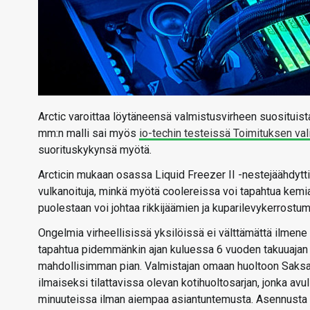
Arctic varoittaa löytäneensä valmistusvirheen suosituis
mm:n malli sai myös
io-techin testeissä Toimituksen val
suorituskykynsä myötä.
Arcticin mukaan osassa Liquid Freezer II -nestejäähdyttimis
vulkanoituja, minkä myötä coolereissa voi tapahtua kemiall
puolestaan voi johtaa rikkijäämien ja kuparilevykerros
Ongelmia virheellisissä yksilöissä ei välttämättä ilmene 
tapahtua pidemmänkin ajan kuluessa 6 vuoden takuuajan si
mahdollisimman pian. Valmistajan omaan huoltoon Saksaan
ilmaiseksi tilattavissa olevan kotihuoltosarjan, jonka avul
minuuteissa ilman aiempaa asiantuntemusta. Asennusta v