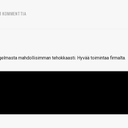
1 KOMMENTTIA
ongelmasta mahdollisimman tehokkaasti. Hyvää toimintaa firmalta.