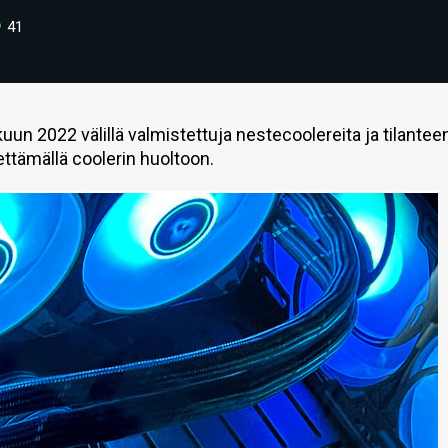
41
n 2022 välillä valmistettuja nestecoolereita ja tilantee
hettämällä coolerin huoltoon.