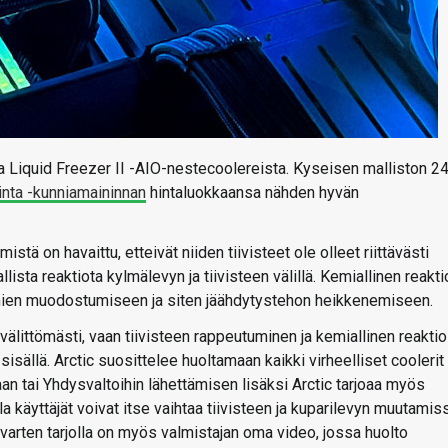
ta Liquid Freezer II -AIO-nestecoolereista. Kyseisen malliston 2
inta -kunniamaininnan
hintaluokkaansa nähden hyvän
tä on havaittu, etteivät niiden tiivisteet ole olleet riittävästi
ista reaktiota kylmälevyn ja tiivisteen välillä. Kemiallinen reakti
tumien muodostumiseen ja siten jäähdytystehon heikkenemiseen.
välittömästi, vaan tiivisteen rappeutuminen ja kemiallinen reaktio
sällä. Arctic suosittelee huoltamaan kaikki virheelliset coolerit
 tai Yhdysvaltoihin lähettämisen lisäksi Arctic tarjoaa myös
la käyttäjät voivat itse vaihtaa tiivisteen ja kuparilevyn muutamis
arten tarjolla on myös valmistajan oma video, jossa huolto