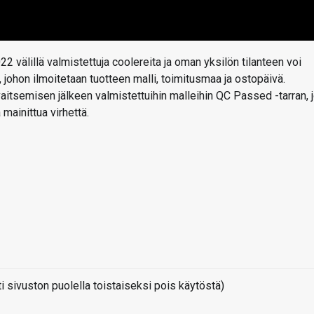
välillä valmistettuja coolereita ja oman yksilön tilanteen voi
, johon ilmoitetaan tuotteen malli, toimitusmaa ja ostopäivä.
aitsemisen jälkeen valmistettuihin malleihin QC Passed -tarran, 
mainittua virhettä.
sivuston puolella toistaiseksi pois käytöstä)