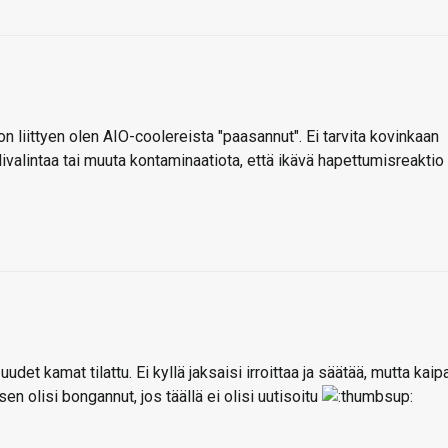
n liittyen olen AIO-coolereista "paasannut". Ei tarvita kovinkaan
livalintaa tai muuta kontaminaatiota, että ikävä hapettumisreaktio
udet kamat tilattu. Ei kyllä jaksaisi irroittaa ja säätää, mutta kaip
n olisi bongannut, jos täällä ei olisi uutisoitu