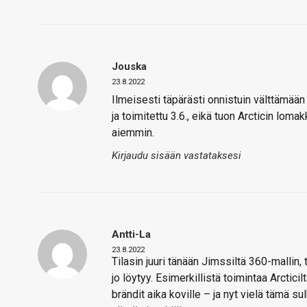
Jouska
23.8.2022
Ilmeisesti täpärästi onnistuin välttämään
ja toimitettu 3.6., eikä tuon Arcticin loma
aiemmin.
Kirjaudu sisään vastataksesi
Antti-La
23.8.2022
Tilasin juuri tänään Jimssiltä 360-mallin,
jo löytyy. Esimerkillistä toimintaa Arcticil
brändit aika koville – ja nyt vielä tämä su