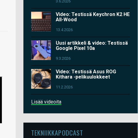
3.6.2026
Video: Testissä Keychron K2 HE
All-Wood
13.4.2026
Uusi artikkeli & video: Testissä
Google Pixel 10a
9.3.2026
Video: Testissä Asus ROG
Kithara -pelikuulokkeet
11.2.2026
Lisää videoita
TEKNIIKKAPODCAST