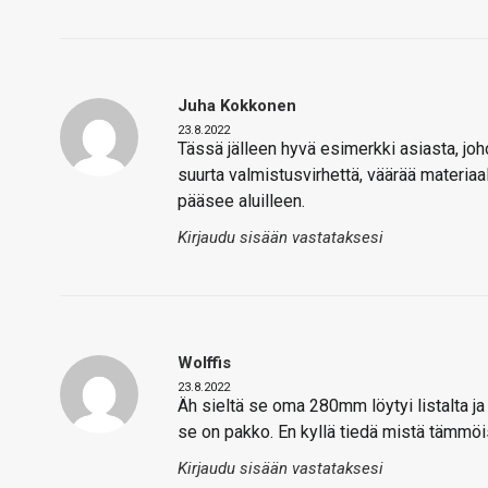
Juha Kokkonen
23.8.2022
Tässä jälleen hyvä esimerkki asiasta, joho
suurta valmistusvirhettä, väärää materiaa
pääsee aluilleen.
Kirjaudu sisään vastataksesi
Wolffis
23.8.2022
Äh sieltä se oma 280mm löytyi listalta ja u
se on pakko. En kyllä tiedä mistä tämmöise
Kirjaudu sisään vastataksesi