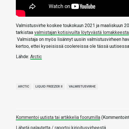
Valmistusvirhe koskee toukokuun 2021 ja maaliskuun 2022 
tarkistaa
valmistajan kotisivuilta löytyvästä lomakkeesta
Valmistaja on myös lisännyt uusiin valmistusvirheen hav
kertoo, ettei kyseisissä coolereissa ole tässä uutisessa 
Lähde:
Arctic
ARCTIC
LIQUID FREEZER II
VALMISTUSVIRHE
Kommentoi uutista tai artikkelia foorumilla
(Kommentointi 
Lähetä palautetta / raportoi kirjoitusvirheestä