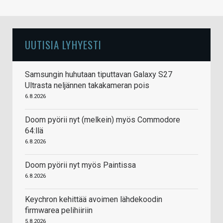
UUTISIA LYHYESTI
Samsungin huhutaan tiputtavan Galaxy S27
Ultrasta neljännen takakameran pois
6.8.2026
Doom pyörii nyt (melkein) myös Commodore
64:llä
6.8.2026
Doom pyörii nyt myös Paintissa
6.8.2026
Keychron kehittää avoimen lähdekoodin
firmwarea pelihiiriin
5.8.2026