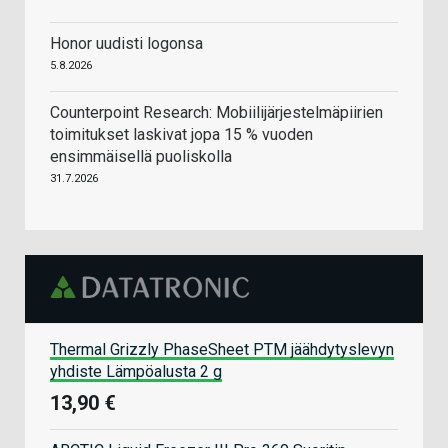
Honor uudisti logonsa
5.8.2026
Counterpoint Research: Mobiilijärjestelmäpiirien
toimitukset laskivat jopa 15 % vuoden
ensimmäisellä puoliskolla
31.7.2026
Thermal Grizzly PhaseSheet PTM jäähdytyslevyn
yhdiste Lämpöalusta 2 g
13,90 €