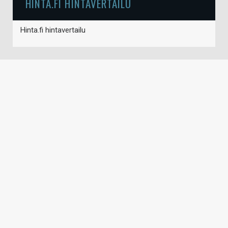
HINTA.FI HINTAVERTAILU
Hinta.fi hintavertailu