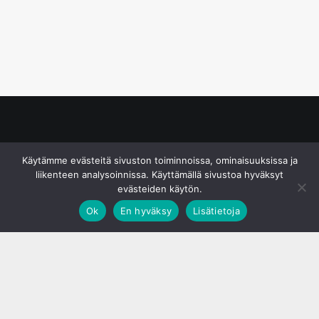
© S&J Media Oy
Käytämme evästeitä sivuston toiminnoissa, ominaisuuksissa ja
liikenteen analysoinnissa. Käyttämällä sivustoa hyväksyt
evästeiden käytön.
Ok
En hyväksy
Lisätietoja
;