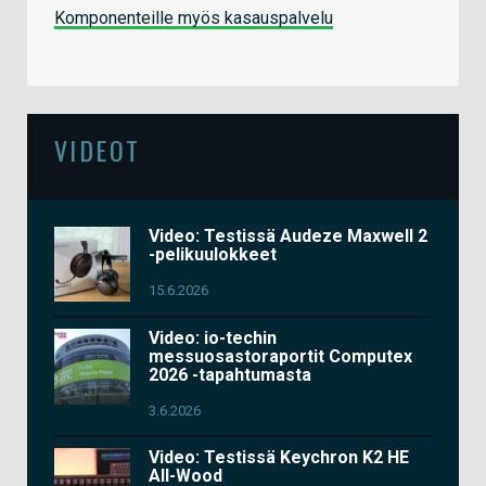
Komponenteille myös kasauspalvelu
VIDEOT
Video: Testissä Audeze Maxwell 2
-pelikuulokkeet
15.6.2026
Video: io-techin
messuosastoraportit Computex
2026 -tapahtumasta
3.6.2026
Video: Testissä Keychron K2 HE
All-Wood