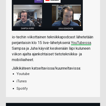
io-techin viikottainen tekniikkapodcast lähetetään
perjantaisin klo 15 live-lähetyksenä
YouTubessa
.
Sampsa ja Juha käyvät keskenään läpi kuluneen
viikon ajalta ajankohtaiset tietotekniikka- ja
mobiiliaiheet.
Jälkikäteen katseltavissa/kuunneltavissa:
Youtube
iTunes
Spotify