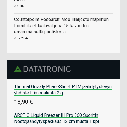
3.8.2026
Counterpoint Research: Mobiilijärjestelmäpiirien
toimitukset laskivat jopa 15 % vuoden
ensimmäisellä puoliskolla
31.7.2026
Thermal Grizzly PhaseSheet PTM jäähdytyslevyn
yhdiste Lämpöalusta 2 g
13,90 €
ARCTIC Liquid Freezer III Pro 360 Suoritin
Nestejäähdytyspakkaus 12 cm musta 1 kpl