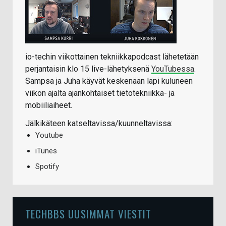
io-techin viikottainen tekniikkapodcast lähetetään
perjantaisin klo 15 live-lähetyksenä
YouTubessa
.
Sampsa ja Juha käyvät keskenään läpi kuluneen
viikon ajalta ajankohtaiset tietotekniikka- ja
mobiiliaiheet.
Jälkikäteen katseltavissa/kuunneltavissa:
Youtube
iTunes
Spotify
TECHBBS UUSIMMAT VIESTIT