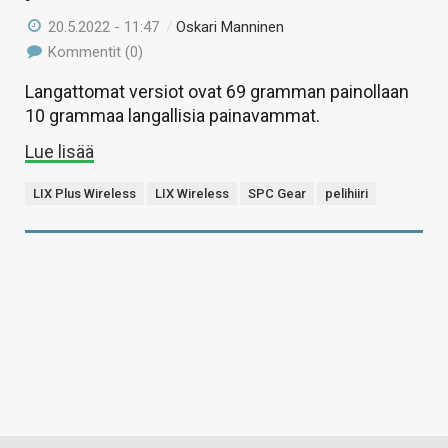
20.5.2022 - 11:47
/
Oskari Manninen
Kommentit (0)
Langattomat versiot ovat 69 gramman painollaan
10 grammaa langallisia painavammat.
Lue lisää
LIX Plus Wireless
LIX Wireless
SPC Gear
pelihiiri