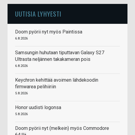
UUTISIA LYHYESTI
Doom pyörii nyt myös Paintissa
6.8.2026
Samsungin huhutaan tiputtavan Galaxy S27
Ultrasta neljännen takakameran pois
6.8.2026
Keychron kehittää avoimen lähdekoodin
firmwarea pelihiiriin
5.8.2026
Honor uudisti logonsa
5.8.2026
Doom pyörii nyt (melkein) myös Commodore
64:llä