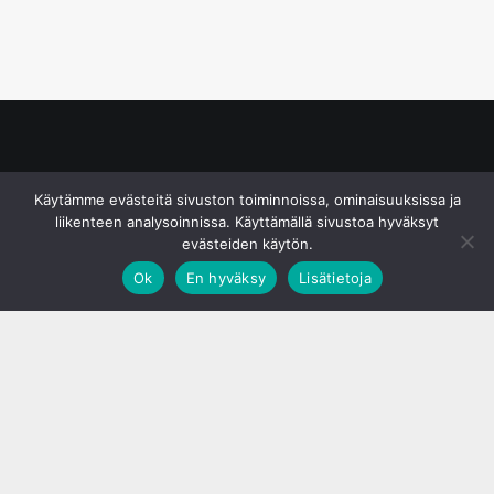
© S&J Media Oy
Käytämme evästeitä sivuston toiminnoissa, ominaisuuksissa ja
liikenteen analysoinnissa. Käyttämällä sivustoa hyväksyt
evästeiden käytön.
Ok
En hyväksy
Lisätietoja
;