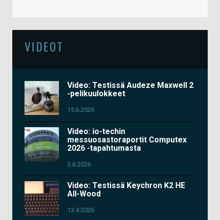
VIDEOT
Video: Testissä Audeze Maxwell 2
-pelikuulokkeet
15.6.2026
Video: io-techin
messuosastoraportit Computex
2026 -tapahtumasta
3.6.2026
Video: Testissä Keychron K2 HE
All-Wood
13.4.2026