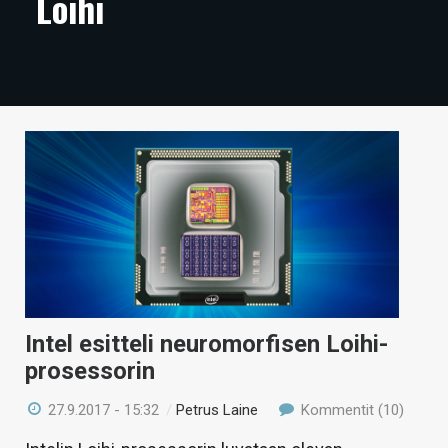
Loihi
ARTIKKELIT
VIDEOT
TECHBBS
TIETOA
HINTA.FI
KAUPPA
VAIHDA TEEMA
Intel esitteli neuromorfisen Loihi-
prosessorin
HAKU
27.9.2017 - 15:32
/
Petrus Laine
Kommentit (10)