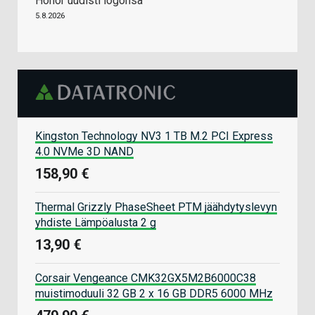
Honor uudisti logonsa
5.8.2026
Kingston Technology NV3 1 TB M.2 PCI Express
4.0 NVMe 3D NAND
158,90 €
Thermal Grizzly PhaseSheet PTM jäähdytyslevyn
yhdiste Lämpöalusta 2 g
13,90 €
Corsair Vengeance CMK32GX5M2B6000C38
muistimoduuli 32 GB 2 x 16 GB DDR5 6000 MHz