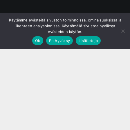
© S&J Media Oy
Käytämme evästeitä sivuston toiminnoissa, ominaisuuksissa ja
liikenteen analysoinnissa. Käyttämällä sivustoa hyväksyt
evästeiden käytön.
Ok
En hyväksy
Lisätietoja
;