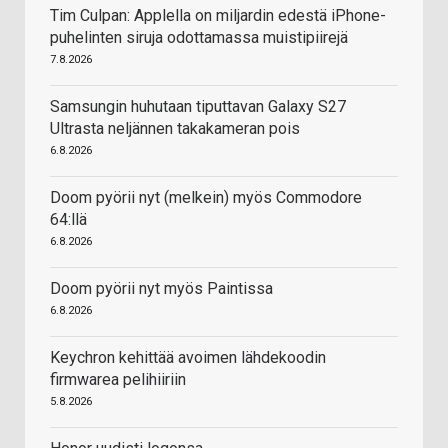
Tim Culpan: Applella on miljardin edestä iPhone-
puhelinten siruja odottamassa muistipiirejä
7.8.2026
Samsungin huhutaan tiputtavan Galaxy S27
Ultrasta neljännen takakameran pois
6.8.2026
Doom pyörii nyt (melkein) myös Commodore
64:llä
6.8.2026
Doom pyörii nyt myös Paintissa
6.8.2026
Keychron kehittää avoimen lähdekoodin
firmwarea pelihiiriin
5.8.2026