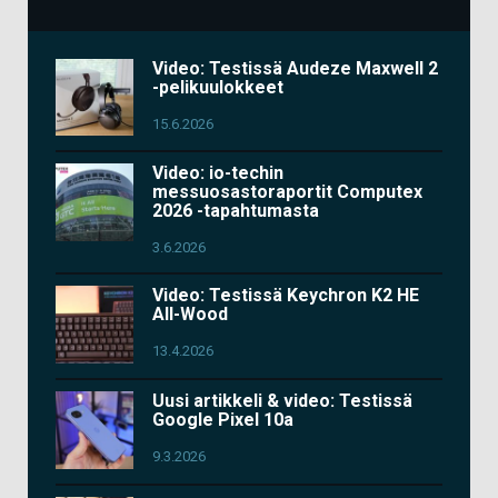
Video: Testissä Audeze Maxwell 2
-pelikuulokkeet
15.6.2026
Video: io-techin
messuosastoraportit Computex
2026 -tapahtumasta
3.6.2026
Video: Testissä Keychron K2 HE
All-Wood
13.4.2026
Uusi artikkeli & video: Testissä
Google Pixel 10a
9.3.2026