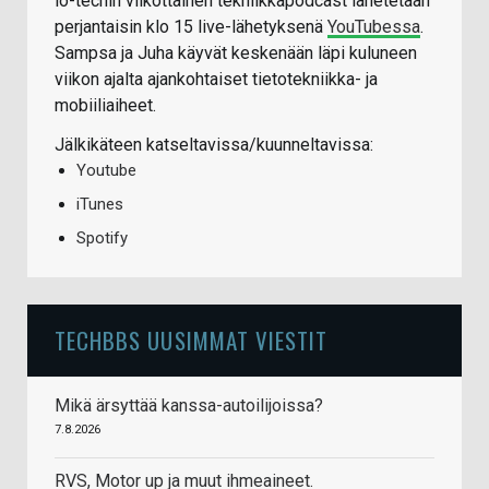
io-techin viikottainen tekniikkapodcast lähetetään
perjantaisin klo 15 live-lähetyksenä
YouTubessa
.
Sampsa ja Juha käyvät keskenään läpi kuluneen
viikon ajalta ajankohtaiset tietotekniikka- ja
mobiiliaiheet.
Jälkikäteen katseltavissa/kuunneltavissa:
Youtube
iTunes
Spotify
TECHBBS UUSIMMAT VIESTIT
Mikä ärsyttää kanssa-autoilijoissa?
7.8.2026
RVS, Motor up ja muut ihmeaineet.