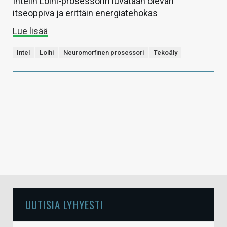
Intelin Loihi-prosessorin luvataan olevan
itseoppiva ja erittäin energiatehokas
Lue lisää
Intel
Loihi
Neuromorfinen prosessori
Tekoäly
UUTISIA LYHYESTI