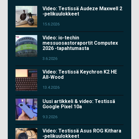
Video: Testissä Audeze Maxwell 2
-pelikuulokkeet
15.6.2026
Video: io-techin
messuosastoraportit Computex
2026 -tapahtumasta
3.6.2026
Video: Testissä Keychron K2 HE
All-Wood
13.4.2026
Uusi artikkeli & video: Testissä
Google Pixel 10a
9.3.2026
Video: Testissä Asus ROG Kithara
-pelikuulokkeet