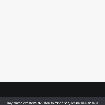
© S&J Media Oy
Käytämme evästeitä sivuston toiminnoissa, ominaisuuksissa ja