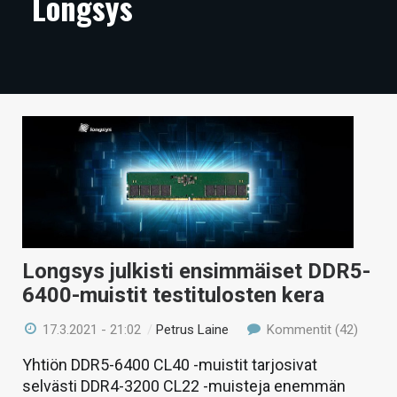
Longsys
ARTIKKELIT
VIDEOT
TECHBBS
TIETOA
HINTA.FI
KAUPPA
VAIHDA TEEMA
Longsys julkisti ensimmäiset DDR5-
6400-muistit testitulosten kera
17.3.2021 - 21:02
/
Petrus Laine
Kommentit (42)
HAKU
Yhtiön DDR5-6400 CL40 -muistit tarjosivat
selvästi DDR4-3200 CL22 -muisteja enemmän