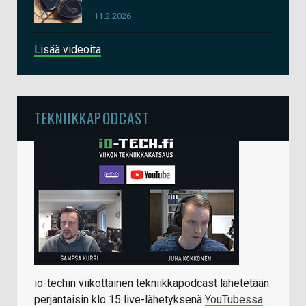
11.2.2026
Lisää videoita
TEKNIIKKAPODCAST
io-techin viikottainen tekniikkapodcast lähetetään
perjantaisin klo 15 live-lähetyksenä
YouTubessa
.