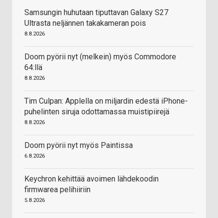
Samsungin huhutaan tiputtavan Galaxy S27
Ultrasta neljännen takakameran pois
8.8.2026
Doom pyörii nyt (melkein) myös Commodore
64:llä
8.8.2026
Tim Culpan: Applella on miljardin edestä iPhone-
puhelinten siruja odottamassa muistipiirejä
8.8.2026
Doom pyörii nyt myös Paintissa
6.8.2026
Keychron kehittää avoimen lähdekoodin
firmwarea pelihiiriin
5.8.2026