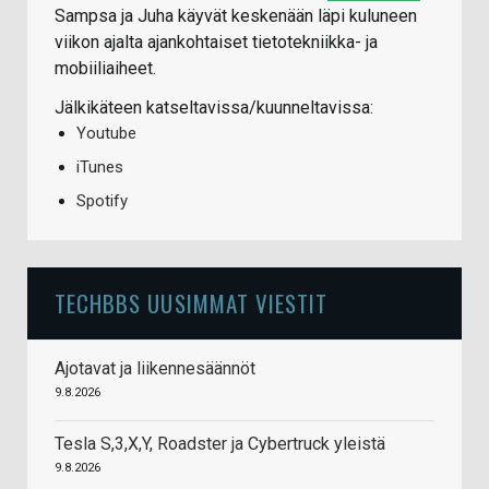
Sampsa ja Juha käyvät keskenään läpi kuluneen
viikon ajalta ajankohtaiset tietotekniikka- ja
mobiiliaiheet.
Jälkikäteen katseltavissa/kuunneltavissa:
Youtube
iTunes
Spotify
TECHBBS UUSIMMAT VIESTIT
Ajotavat ja liikennesäännöt
9.8.2026
Tesla S,3,X,Y, Roadster ja Cybertruck yleistä
9.8.2026