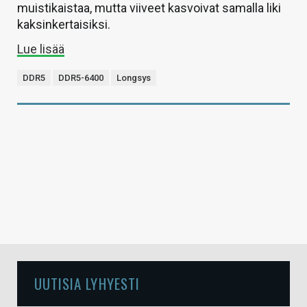
muistikaistaa, mutta viiveet kasvoivat samalla liki
kaksinkertaisiksi.
Lue lisää
DDR5
DDR5-6400
Longsys
UUTISIA LYHYESTI