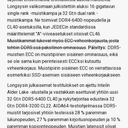
Longsysin valikoimaan julkistettiin aluksi 16 gigatavun
single rank -muistikampa ja 32 Gt:n dual rank -
muistikampa. Ne toimivat DDR4-6400-nopeudella ja
CL40-asetuksilla, kun JEDECin standardissa
määrittelemät ”A”-viiveasetukset olisivat CL46.
Muistikammat tukevat myös ECC-virheenkorjausta, josta
tehtiin DDR5:ssä pakollinen ominaisuus
.
Päivitys:
DDR5-
muistien ECC on muistipiirien sisäinen ominaisuus, eikä
se ole sama kuin perinteisesti ECC:ksi kutsuttu
virheenkorjaus. Muistipiirin sisäinen ECC on verrattavissa
esimerkiksi SSD-asemien sisäiseen virheenkorjaukseen.
Longsysin julkaisemat testitulokset on ajettu Intelin
Alder Lake -alustalla ja vastakkain asettuivat yhtiön uusi
32 Gt:n DDR5-6400 CL40 ja nykytarjontaa edustava 32
Gt:n DDR4-3200 CL22. AIDA64-testiohjelmassa DDR5-
muistit tarjosivat yhtiön testeissä 28 % paremman
lukunopeuden, 27 % paremman kirjoitusnopeuden ja 10 %
paremman kopiointinopeuden. Muistien latenssit olivat