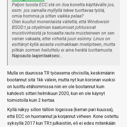
Paljon tuosta ECC:stä on iloa konetta käyttävälle jos,
esim. jos samalla myllyllä tekee tuottavaa työtä,
omia hommia ja sitten vaikka pelaa?
Olen kuullut monenlaista väitettä, että Windowsin
BSOD:t ja ohjelmien kaatumiset johtuisivat
muistivirheistä ja toisaalta rauta muisteineen on sen
verran vakaata, ettei virheitä juuri esiinny. Linus on
esittänyt kyllä asiasta voimakkaan mielipiteen, mutta
pitkän sormen heiluttelu ei aina herätä luottamusta.
Napsauta laajentaaksesi…
Mulla on duunissa TR työasema ohviisilla, keskimäärin
bootannut sitä 1kk välein, mutta nyt kun koronan vuoksi
on lusittu etähommissa niin en ole bootannut kuin
kahdesti sitten helmikuun 2020, kun en ole käynyt
toimistolla kuin 2 kertaa.
Kyllä näkyy sillon tällöin logeissa (kerran pari kuussa),
että ECC on huomannut ja korjannut virheen. Kone ostettu
syksyllä 2017 kun TR:t julkaistiin, eli ei edes mitenkään