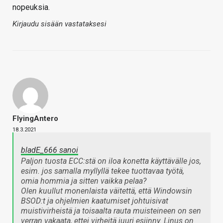
nopeuksia.
Kirjaudu sisään vastataksesi
FlyingAntero
18.3.2021
bladE_666 sanoi
Paljon tuosta ECC:stä on iloa konetta käyttävälle jos,
esim. jos samalla myllyllä tekee tuottavaa työtä,
omia hommia ja sitten vaikka pelaa?
Olen kuullut monenlaista väitettä, että Windowsin
BSOD:t ja ohjelmien kaatumiset johtuisivat
muistivirheistä ja toisaalta rauta muisteineen on sen
verran vakaata, ettei virheitä juuri esiinny. Linus on