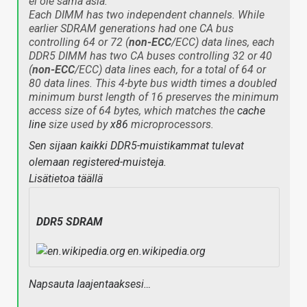
ei ole sama asia.
Each DIMM has two independent channels. While
earlier SDRAM generations had one CA bus
controlling 64 or 72 (
non-ECC
/ECC) data lines, each
DDR5 DIMM has two CA buses controlling 32 or 40
(
non-ECC
/ECC) data lines each, for a total of 64 or
80 data lines. This 4-byte bus width times a doubled
minimum burst length of 16 preserves the minimum
access size of 64 bytes, which matches the
cache
line
size used by
x86
microprocessors.
Sen sijaan kaikki DDR5-muistikammat tulevat
olemaan registered-muisteja.
Lisätietoa täällä
DDR5 SDRAM
en.wikipedia.org
Napsauta laajentaaksesi…