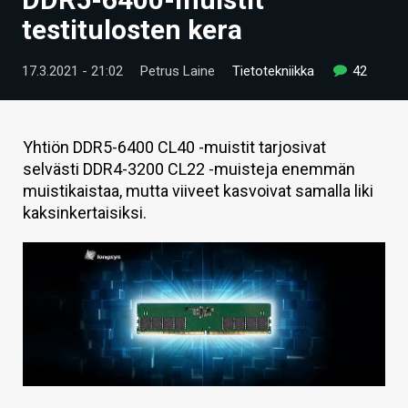
ARTIKKELIT
testitulosten kera
VIDEOT
17.3.2021 - 21:02
Petrus Laine
Tietotekniikka
42
TECHBBS
TIETOA
Yhtiön DDR5-6400 CL40 -muistit tarjosivat
selvästi DDR4-3200 CL22 -muisteja enemmän
HINTA.FI
muistikaistaa, mutta viiveet kasvoivat samalla liki
kaksinkertaisiksi.
KAUPPA
VAIHDA TEEMA
HAKU