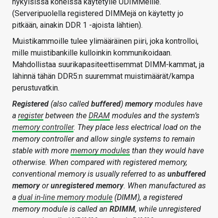
nykyisissä koneissa käytetylle UDIMMeille.
(Serveripuolella registered DIMMejä on käytetty jo
pitkään, ainakin DDR 1 -ajoista lähtien).
Muistikammoille tulee ylimääräinen piiri, joka kontrolloi,
mille muistibankille kulloinkin kommunikoidaan.
Mahdollistaa suurikapasiteettisemmat DIMM-kammat, ja
lähinnä tähän DDR5:n suuremmat muistimäärät/kampa
perustuvatkin.
Registered
(also called
buffered
)
memory
modules have
a
register
between the
DRAM
modules and the system’s
memory controller
. They place less electrical load on the
memory controller and allow single systems to remain
stable with more
memory modules
than they would have
otherwise. When compared with registered memory,
conventional memory is usually referred to as
unbuffered
memory
or
unregistered memory
. When manufactured as
a
dual in-line memory module
(DIMM), a registered
memory module is called an
RDIMM
, while unregistered