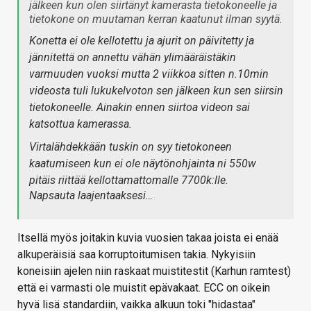
jälkeen kun olen siirtänyt kamerasta tietokoneelle ja
tietokone on muutaman kerran kaatunut ilman syytä.
Konetta ei ole kellotettu ja ajurit on päivitetty ja
jännitettä on annettu vähän ylimääräistäkin
varmuuden vuoksi mutta 2 viikkoa sitten n.10min
videosta tuli lukukelvoton sen jälkeen kun sen siirsin
tietokoneelle. Ainakin ennen siirtoa videon sai
katsottua kamerassa.
Virtalähdekkään tuskin on syy tietokoneen
kaatumiseen kun ei ole näytönohjainta ni 550w
pitäis riittää kellottamattomalle 7700k:lle.
Napsauta laajentaaksesi…
Itsellä myös joitakin kuvia vuosien takaa joista ei enää
alkuperäisiä saa korruptoitumisen takia. Nykyisiin
koneisiin ajelen niin raskaat muistitestit (Karhun ramtest)
että ei varmasti ole muistit epävakaat. ECC on oikein
hyvä lisä standardiin, vaikka alkuun toki "hidastaa"