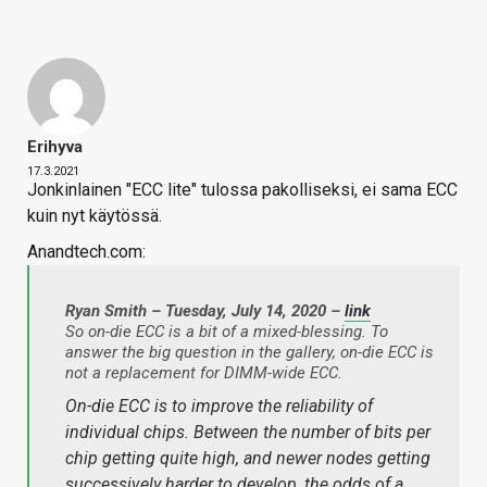
Erihyva
17.3.2021
Jonkinlainen "ECC lite" tulossa pakolliseksi, ei sama ECC
kuin nyt käytössä.
Anandtech.com:
Ryan Smith – Tuesday, July 14, 2020 –
link
So on-die ECC is a bit of a mixed-blessing. To
answer the big question in the gallery, on-die ECC is
not a replacement for DIMM-wide ECC.
On-die ECC is to improve the reliability of
individual chips. Between the number of bits per
chip getting quite high, and newer nodes getting
successively harder to develop, the odds of a