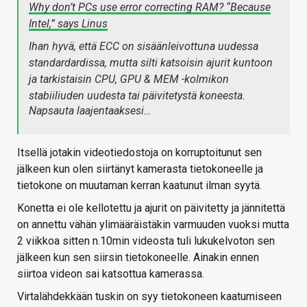
Why don’t PCs use error correcting RAM? “Because
Intel,” says Linus
Ihan hyvä, että ECC on sisäänleivottuna uudessa
standardardissa, mutta silti katsoisin ajurit kuntoon
ja tarkistaisin CPU, GPU & MEM -kolmikon
stabiiliuden uudesta tai päivitetystä koneesta.
Napsauta laajentaaksesi…
Itsellä jotakin videotiedostoja on korruptoitunut sen
jälkeen kun olen siirtänyt kamerasta tietokoneelle ja
tietokone on muutaman kerran kaatunut ilman syytä.
Konetta ei ole kellotettu ja ajurit on päivitetty ja jännitettä
on annettu vähän ylimääräistäkin varmuuden vuoksi mutta
2 viikkoa sitten n.10min videosta tuli lukukelvoton sen
jälkeen kun sen siirsin tietokoneelle. Ainakin ennen
siirtoa videon sai katsottua kamerassa.
Virtalähdekkään tuskin on syy tietokoneen kaatumiseen