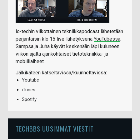
io-techin viikottainen tekniikkapodcast lähetetään
perjantaisin klo 15 live-lähetyksenä
YouTubessa
.
Sampsa ja Juha käyvät keskenään läpi kuluneen
viikon ajalta ajankohtaiset tietotekniikka- ja
mobiiliaiheet.
Jälkikäteen katseltavissa/kuunneltavissa:
Youtube
iTunes
Spotify
TECHBBS UUSIMMAT VIESTIT