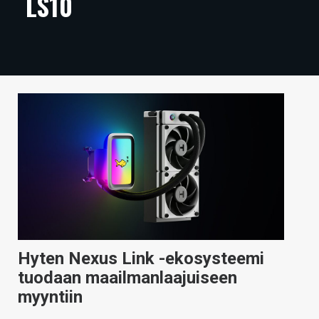
LS10
ARTIKKELIT
VIDEOT
TECHBBS
TIETOA
HINTA.FI
KAUPPA
VAIHDA TEEMA
Hyten Nexus Link -ekosysteemi
HAKU
tuodaan maailmanlaajuiseen
myyntiin