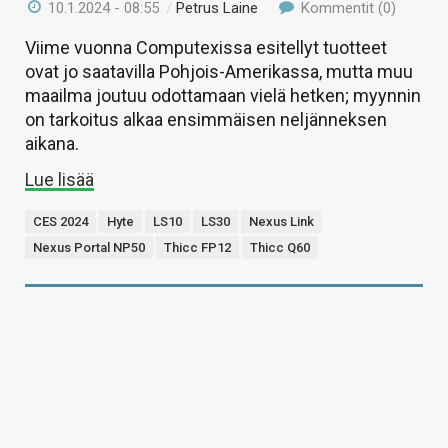
10.1.2024 - 08:55
/
Petrus Laine
Kommentit (0)
Viime vuonna Computexissa esitellyt tuotteet
ovat jo saatavilla Pohjois-Amerikassa, mutta muu
maailma joutuu odottamaan vielä hetken; myynnin
on tarkoitus alkaa ensimmäisen neljänneksen
aikana.
Lue lisää
CES 2024
Hyte
LS10
LS30
Nexus Link
Nexus Portal NP50
Thicc FP12
Thicc Q60