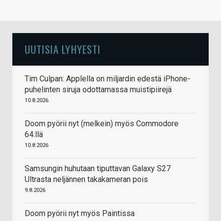
UUTISIA LYHYESTI
Tim Culpan: Applella on miljardin edestä iPhone-
puhelinten siruja odottamassa muistipiirejä
10.8.2026
Doom pyörii nyt (melkein) myös Commodore
64:llä
10.8.2026
Samsungin huhutaan tiputtavan Galaxy S27
Ultrasta neljännen takakameran pois
9.8.2026
Doom pyörii nyt myös Paintissa