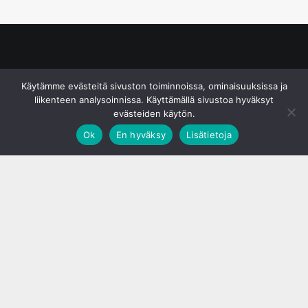
© S&J Media Oy
Käytämme evästeitä sivuston toiminnoissa, ominaisuuksissa ja
liikenteen analysoinnissa. Käyttämällä sivustoa hyväksyt
evästeiden käytön.
Ok
En hyväksy
Lisätietoja
;