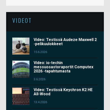
VIDEOT
Video: Testissä Audeze Maxwell 2
-pelikuulokkeet
15.6.2026
Video: io-techin
messuosastoraportit Computex
2026 -tapahtumasta
3.6.2026
Video: Testissä Keychron K2 HE
All-Wood
13.4.2026