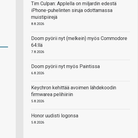
Tim Culpan: Applella on miljardin edestä
iPhone-puhelinten siruja odottamassa
muistipiirejä
8.8.2026
Doom pyörii nyt (melkein) myös Commodore
64:llä
7.8.2026
Doom pyörii nyt myös Paintissa
6.8.2026
Keychron kehittää avoimen lähdekoodin
firmwarea pelihiiriin
5.8.2026
Honor uudisti logonsa
5.8.2026