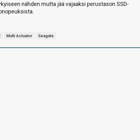
ykyiseen nähden mutta jää vajaaksi perustason SSD-
tonopeuksista.
2
Multi Actuator
Seagate