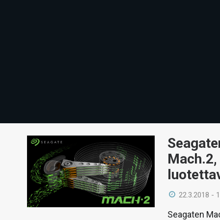
Seagaten
Mach.2,
luotett
22.3.2018 - 
Seagaten Mach