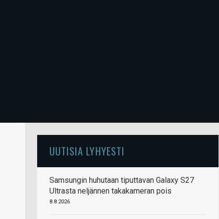
UUTISIA LYHYESTI
Samsungin huhutaan tiputtavan Galaxy S27
Ultrasta neljännen takakameran pois
8.8.2026