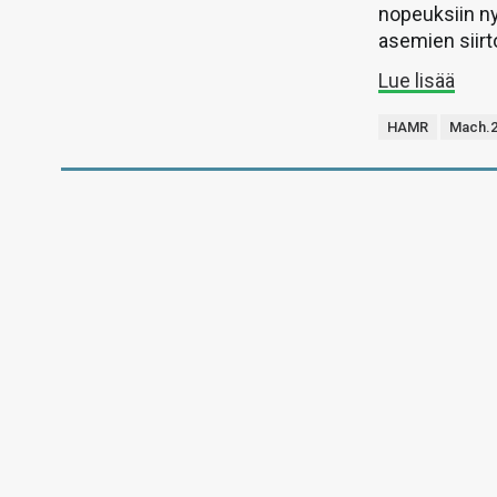
nopeuksiin n
asemien siir
Lue lisää
HAMR
Mach.