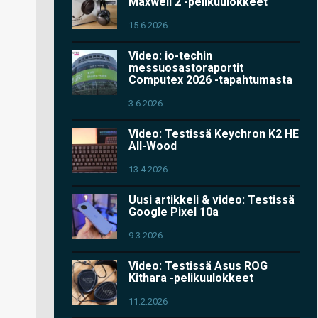
Maxwell 2 -pelikuulokkeet
15.6.2026
Video: io-techin
messuosastoraportit
Computex 2026 -tapahtumasta
3.6.2026
Video: Testissä Keychron K2 HE
All-Wood
13.4.2026
Uusi artikkeli & video: Testissä
Google Pixel 10a
9.3.2026
Video: Testissä Asus ROG
Kithara -pelikuulokkeet
11.2.2026