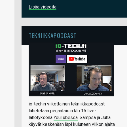
Lisää videoita
TEKNIIKKAPODCAST
io-techin viikottainen tekniikkapodcast
lähetetään perjantaisin klo 15 live-
lähetyksenä
YouTubessa
. Sampsa ja Juha
käyvät keskenään läpi kuluneen viikon ajalta