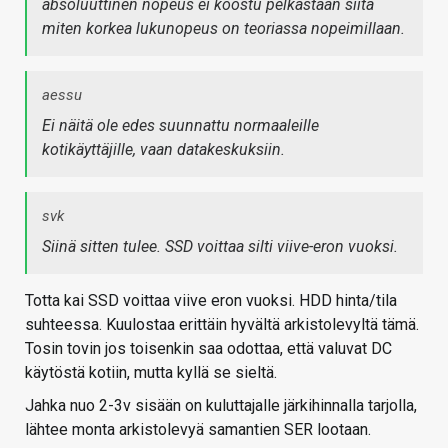
absoluuttinen nopeus ei koostu pelkästään siitä
miten korkea lukunopeus on teoriassa nopeimillaan.
aessu
Ei näitä ole edes suunnattu normaaleille
kotikäyttäjille, vaan datakeskuksiin.
svk
Siinä sitten tulee. SSD voittaa silti viive-eron vuoksi.
Totta kai SSD voittaa viive eron vuoksi. HDD hinta/tila
suhteessa. Kuulostaa erittäin hyvältä arkistolevyltä tämä.
Tosin tovin jos toisenkin saa odottaa, että valuvat DC
käytöstä kotiin, mutta kyllä se sieltä.
Jahka nuo 2-3v sisään on kuluttajalle järkihinnalla tarjolla,
lähtee monta arkistolevyä samantien SER lootaan.