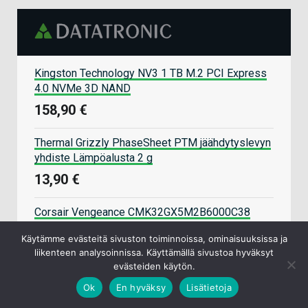
Kingston Technology NV3 1 TB M.2 PCI Express
4.0 NVMe 3D NAND
158,90 €
Thermal Grizzly PhaseSheet PTM jäähdytyslevyn
yhdiste Lämpöalusta 2 g
13,90 €
Corsair Vengeance CMK32GX5M2B6000C38
muistimoduuli 32 GB 2 x 16 GB DDR5 6000 MHz
Käytämme evästeitä sivuston toiminnoissa, ominaisuuksissa ja
479,90 €
liikenteen analysoinnissa. Käyttämällä sivustoa hyväksyt
evästeiden käytön.
Kingston Technology FURY Beast muistimoduuli
Ok
En hyväksy
Lisätietoja
32 GB 2 x 16 GB DDR5