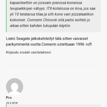
kapasiteettiin on joissain pienissä koneissa
levypaikkojen vähyys. ITX-kotelossa on kiva, jos saa
yli 10 teratavua tilaa ja silti kone vain pizzalaatikon
kokoinen. Connerin Chinook sitä paitsi esitteli jo
aikaa sitten kahden lukupään käytön.
Liekö Seagate jatkokehitellyt tätä sitten vaivaiset
parikymmentä vuotta Connerin ostettuaan 1996 :rofl:
Kirjaudu sisään vastataksesi
Prc
23.3.2018