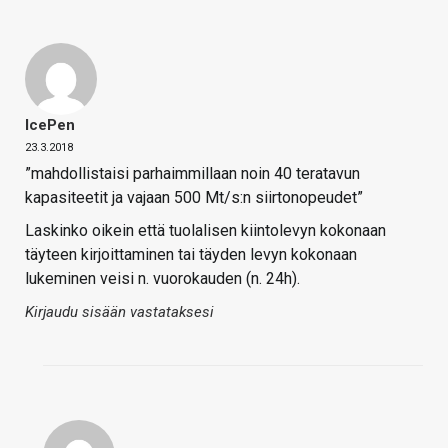
IcePen
23.3.2018
”mahdollistaisi parhaimmillaan noin 40 teratavun
kapasiteetit ja vajaan 500 Mt/s:n siirtonopeudet”
Laskinko oikein että tuolalisen kiintolevyn kokonaan
täyteen kirjoittaminen tai täyden levyn kokonaan
lukeminen veisi n. vuorokauden (n. 24h).
Kirjaudu sisään vastataksesi