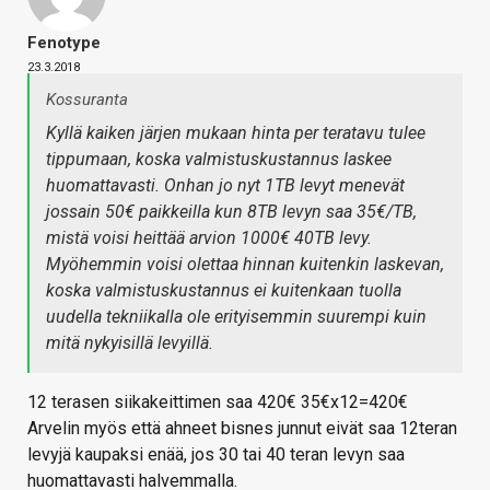
Fenotype
23.3.2018
Kossuranta
Kyllä kaiken järjen mukaan hinta per teratavu tulee
tippumaan, koska valmistuskustannus laskee
huomattavasti. Onhan jo nyt 1TB levyt menevät
jossain 50€ paikkeilla kun 8TB levyn saa 35€/TB,
mistä voisi heittää arvion 1000€ 40TB levy.
Myöhemmin voisi olettaa hinnan kuitenkin laskevan,
koska valmistuskustannus ei kuitenkaan tuolla
uudella tekniikalla ole erityisemmin suurempi kuin
mitä nykyisillä levyillä.
12 terasen siikakeittimen saa 420€ 35€x12=420€
Arvelin myös että ahneet bisnes junnut eivät saa 12teran
levyjä kaupaksi enää, jos 30 tai 40 teran levyn saa
huomattavasti halvemmalla.