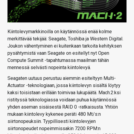
Kiintolevymarkkinoilla on käytännössä enää kolme
merkittävää tekijää: Seagate, Toshiba ja Western Digital.
Joukon vähentyminen ei kuitenkaan tarkoita kehityksen
pysähtymistä vaan Seagate on esitellyt nyt Open
Compute Summit -tapahtumassa maailman tähän
mennessä selvästi nopeinta kiintolevyä.
Seagaten uutuus perustuu aiemmin esiteltyyn Multi-
Actuator -teknologiaan, jossa kiintolevyn sisältä löytyy
kaksi toisistaan erillään toimivaa lukupäätä. Mach.2:ksi
ristityssä teknologiassa voidaan puhua käytännössä
yhden aseman sisäisestä RAID 0 -ratkaisusta. Yhtiön
mukaan kiintolevy kykenee peräti 480 Mt/s:n
siirtonopeuksiin. Tyypillisesti kiintolevyjen
siirtonopeudet nopeimmissakin 7200 RPM:n