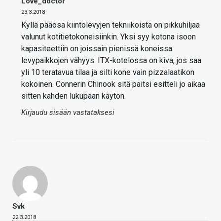
Love_doctor
23.3.2018
Kyllä pääosa kiintolevyjen tekniikoista on pikkuhiljaa
valunut kotitietokoneisiinkin. Yksi syy kotona isoon
kapasiteettiin on joissain pienissä koneissa
levypaikkojen vähyys. ITX-kotelossa on kiva, jos saa
yli 10 teratavua tilaa ja silti kone vain pizzalaatikon
kokoinen. Connerin Chinook sitä paitsi esitteli jo aikaa
sitten kahden lukupään käytön.
Kirjaudu sisään vastataksesi
Svk
22.3.2018