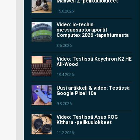
Maxwell 2 -pelikuulokkeet
15.6.2026
Video: io-techin
messuosastoraportit
Computex 2026 -tapahtumasta
3.6.2026
Video: Testissä Keychron K2 HE
All-Wood
13.4.2026
Uusi artikkeli & video: Testissä
Google Pixel 10a
9.3.2026
Video: Testissä Asus ROG
Kithara -pelikuulokkeet
11.2.2026