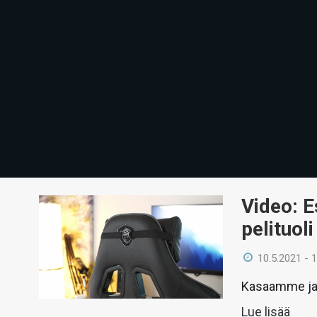
Video: 
pelituoli
10.5.2021 - 
Kasaamme ja 
Lue lisää