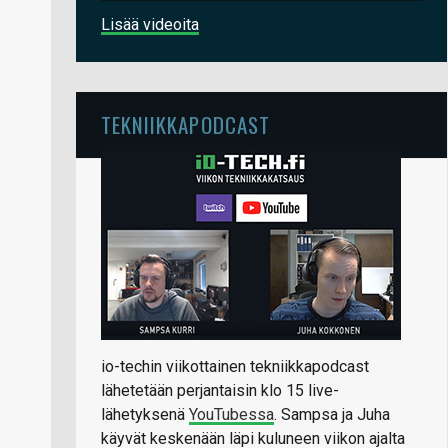
Lisää videoita
TEKNIIKKAPODCAST
io-techin viikottainen tekniikkapodcast
lähetetään perjantaisin klo 15 live-
lähetyksenä
YouTubessa
. Sampsa ja Juha
käyvät keskenään läpi kuluneen viikon ajalta