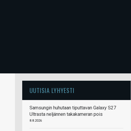
UUTISIA LYHYESTI
Samsungin huhutaan tiputtavan Galaxy S27
Ultrasta neljännen takakameran pois
8.8.2026