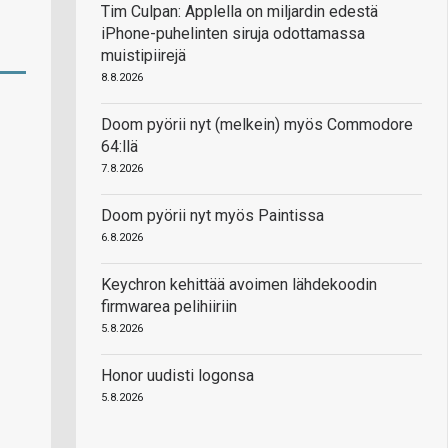
Tim Culpan: Applella on miljardin edestä
iPhone-puhelinten siruja odottamassa
muistipiirejä
8.8.2026
Doom pyörii nyt (melkein) myös Commodore
64:llä
7.8.2026
Doom pyörii nyt myös Paintissa
6.8.2026
Keychron kehittää avoimen lähdekoodin
firmwarea pelihiiriin
5.8.2026
Honor uudisti logonsa
5.8.2026