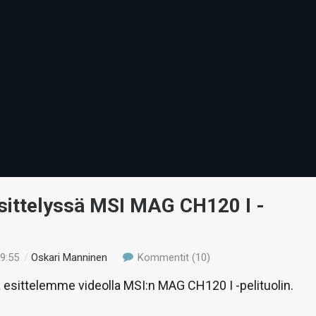
Esittelyssä MSI MAG CH120 I -
19:55
/
Oskari Manninen
Kommentit (10)
esittelemme videolla MSI:n MAG CH120 I -pelituolin.