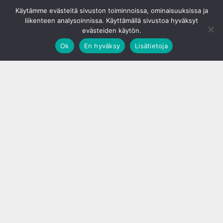
© S&J Media Oy
Käytämme evästeitä sivuston toiminnoissa, ominaisuuksissa ja
liikenteen analysoinnissa. Käyttämällä sivustoa hyväksyt
evästeiden käytön.
Ok
En hyväksy
Lisätietoja
;