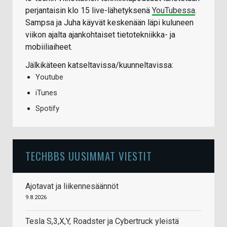
perjantaisin klo 15 live-lähetyksenä
YouTubessa
.
Sampsa ja Juha käyvät keskenään läpi kuluneen
viikon ajalta ajankohtaiset tietotekniikka- ja
mobiiliaiheet.
Jälkikäteen katseltavissa/kuunneltavissa:
Youtube
iTunes
Spotify
TECHBBS UUSIMMAT VIESTIT
Ajotavat ja liikennesäännöt
9.8.2026
Tesla S,3,X,Y, Roadster ja Cybertruck yleistä