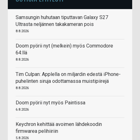
Samsungin huhutaan tiputtavan Galaxy S27
Ultrasta neljännen takakameran pois
8.8.2026
Doom pyörii nyt (melkein) myös Commodore
64:llä
8.8.2026
Tim Culpan: Applella on miljardin edestä iPhone-
puhelinten siruja odottamassa muistipiirejä
8.8.2026
Doom pyörii nyt myös Paintissa
6.8.2026
Keychron kehittää avoimen lähdekoodin
firmwarea pelihiiriin
5.8.2026