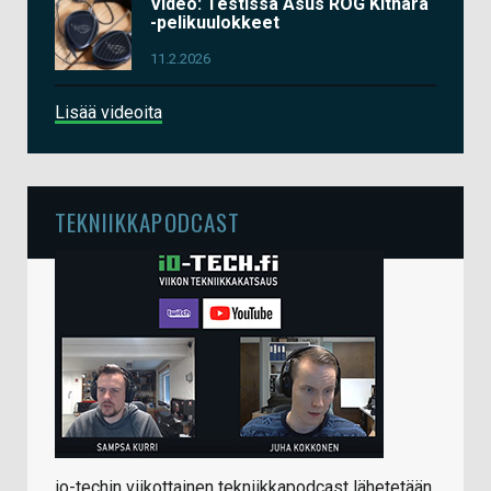
Video: Testissä Asus ROG Kithara
-pelikuulokkeet
11.2.2026
Lisää videoita
TEKNIIKKAPODCAST
io-techin viikottainen tekniikkapodcast lähetetään