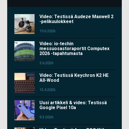
Video: Testissä Audeze Maxwell 2
-pelikuulokkeet
15.6.2026
Video: io-techin
messuosastoraportit Computex
2026 -tapahtumasta
3.6.2026
Video: Testissä Keychron K2 HE
All-Wood
13.4.2026
Uusi artikkeli & video: Testissä
Google Pixel 10a
9.3.2026