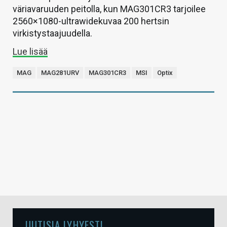
väriavaruuden peitolla, kun MAG301CR3 tarjoilee
2560×1080-ultrawidekuvaa 200 hertsin
virkistystaajuudella.
Lue lisää
MAG
MAG281URV
MAG301CR3
MSI
Optix
UUTISIA LYHYESTI