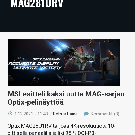
MAG281URV
ARTIKKELIT
VIDEOT
TECHBBS
TIETOA
HINTA.FI
KAUPPA
VAIHDA TEEMA
MSI esitteli kaksi uutta MAG-sarjan
Optix-pelinäyttöä
HAKU
1.12.2021 - 11:43
/
Petrus Laine
Kommentit (3)
Optix MAG28U1RV tarjoaa 4K-resoluutiota 10-
bittisellä paneelilla ja liki 98 % DCI-P3-