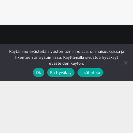
© S&J Media Oy
Käytämme evästeitä sivuston toiminnoissa, ominaisuuksissa ja
liikenteen analysoinnissa. Käyttämällä sivustoa hyväksyt
evästeiden käytön.
Ok
En hyväksy
Lisätietoja
;