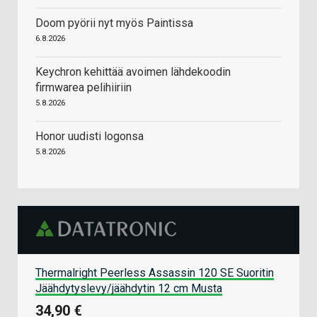
Doom pyörii nyt myös Paintissa
6.8.2026
Keychron kehittää avoimen lähdekoodin
firmwarea pelihiiriin
5.8.2026
Honor uudisti logonsa
5.8.2026
Thermalright Peerless Assassin 120 SE Suoritin
Jäähdytyslevy/jäähdytin 12 cm Musta
34,90 €