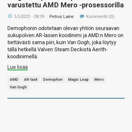
varustettu AMD Mero -prosessorilla
5.5.2022 - 08:39
/
Petrus Laine
Kommentit (0)
Demophonin odotetaan olevan yhtiön seuraavan
sukupolven AR-lasien koodinimi ja AMD:n Mero on
tiettävästi sama piiri, kuin Van Gogh, joka löytyy
tällä hetkellä Valven Steam Deckistä Aerith-
koodinimellä.
Lue lisää
AMD
AR-lasit
Demophon
Magic Leap
Mero
Van Gogh