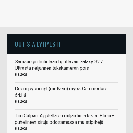
UUTISIA LYHYESTI
Samsungin huhutaan tiputtavan Galaxy S27
Ultrasta neljännen takakameran pois
8.8.2026
Doom pyörii nyt (melkein) myös Commodore
64:llä
8.8.2026
Tim Culpan: Applella on miljardin edestä iPhone-
puhelinten siruja odottamassa muistipiirejä
8.8.2026