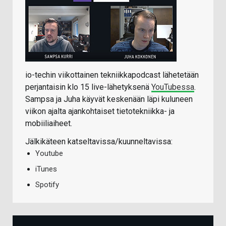
io-techin viikottainen tekniikkapodcast lähetetään
perjantaisin klo 15 live-lähetyksenä
YouTubessa
.
Sampsa ja Juha käyvät keskenään läpi kuluneen
viikon ajalta ajankohtaiset tietotekniikka- ja
mobiiliaiheet.
Jälkikäteen katseltavissa/kuunneltavissa:
Youtube
iTunes
Spotify