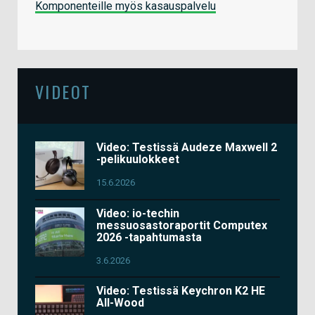
Komponenteille myös kasauspalvelu
VIDEOT
Video: Testissä Audeze Maxwell 2
-pelikuulokkeet
15.6.2026
Video: io-techin
messuosastoraportit Computex
2026 -tapahtumasta
3.6.2026
Video: Testissä Keychron K2 HE
All-Wood