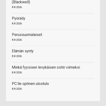
(Blackwell)
8.8.2026
Pyöräily
8.8.2026
Perussuomalaiset
8.8.2026
Elämän synty
8.8.2026
Minkä fyysisen levykäisen ostin viimeksi
8.8.2026
PC:lle optinen ulostulo
8.8.2026