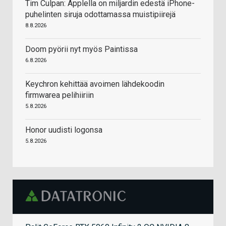
Tim Culpan: Applella on miljardin edestä iPhone-
puhelinten siruja odottamassa muistipiirejä
8.8.2026
Doom pyörii nyt myös Paintissa
6.8.2026
Keychron kehittää avoimen lähdekoodin
firmwarea pelihiiriin
5.8.2026
Honor uudisti logonsa
5.8.2026