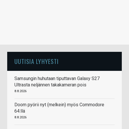
UUTISIA LYHYESTI
Samsungin huhutaan tiputtavan Galaxy S27
Ultrasta neljännen takakameran pois
8.8.2026
Doom pyörii nyt (melkein) myös Commodore
64:llä
8.8.2026