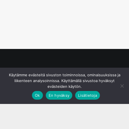
© S&J Media Oy
Käytämme evästeitä sivuston toiminnoissa, ominaisuuksissa ja
liikenteen analysoinnissa. Käyttämällä sivustoa hyväksyt
evästeiden käytön.
Ok
En hyväksy
Lisätietoja
;