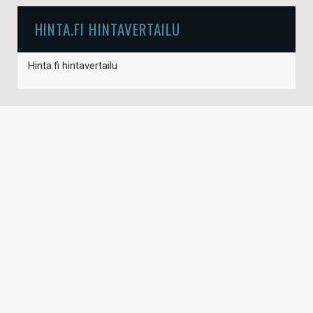
HINTA.FI HINTAVERTAILU
Hinta.fi hintavertailu