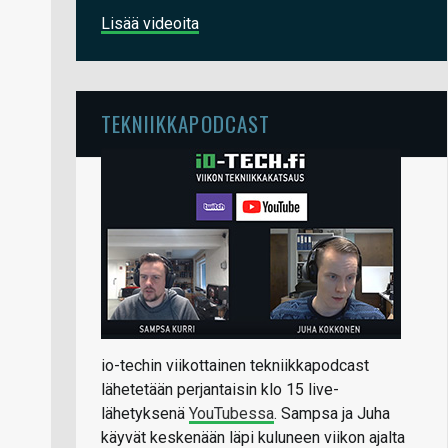
Lisää videoita
TEKNIIKKAPODCAST
io-techin viikottainen tekniikkapodcast
lähetetään perjantaisin klo 15 live-
lähetyksenä
YouTubessa
. Sampsa ja Juha
käyvät keskenään läpi kuluneen viikon ajalta