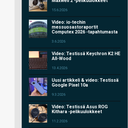
Maxwell 2 -pelikuulokkeet
15.6.2026
Video: io-techin
messuosastoraportit
Computex 2026 -tapahtumasta
3.6.2026
Video: Testissä Keychron K2 HE
All-Wood
13.4.2026
Uusi artikkeli & video: Testissä
Google Pixel 10a
9.3.2026
Video: Testissä Asus ROG
Kithara -pelikuulokkeet
11.2.2026