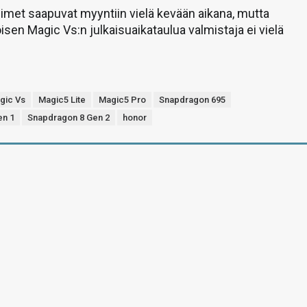
met saapuvat myyntiin vielä kevään aikana, mutta
öisen Magic Vs:n julkaisuaikataulua valmistaja ei vielä
gic Vs
Magic5 Lite
Magic5 Pro
Snapdragon 695
en 1
Snapdragon 8 Gen 2
honor