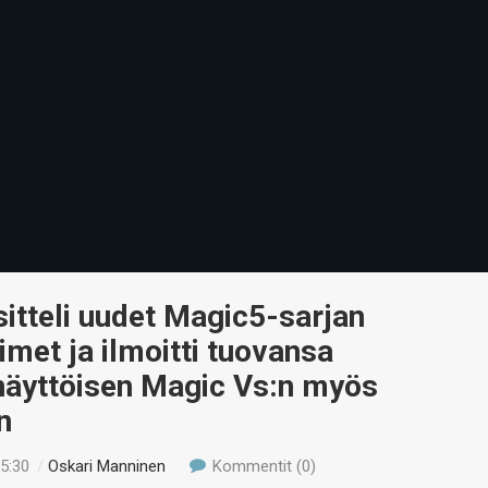
itteli uudet Magic5-sarjan
imet ja ilmoitti tuovansa
näyttöisen Magic Vs:n myös
n
15:30
/
Oskari Manninen
Kommentit (0)