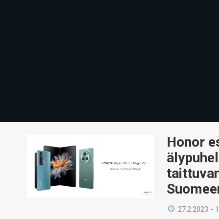
Honor es
älypuhel
taittuva
Suomee
27.2.2023 - 