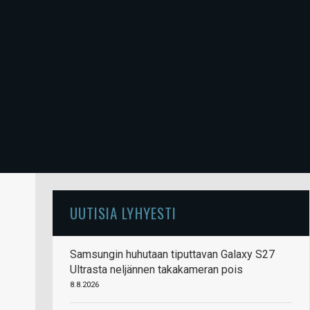
UUTISIA LYHYESTI
Samsungin huhutaan tiputtavan Galaxy S27
Ultrasta neljännen takakameran pois
8.8.2026