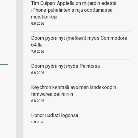
Tim Culpan: Applella on miljardin edestä
iPhone-puhelinten siruja odottamassa
muistipiirejä
8.8.2026
Doom pyörii nyt (melkein) myös Commodore
64:llä
7.8.2026
Doom pyörii nyt myös Paintissa
6.8.2026
Keychron kehittää avoimen lähdekoodin
firmwarea pelihiiriin
5.8.2026
Honor uudisti logonsa
5.8.2026