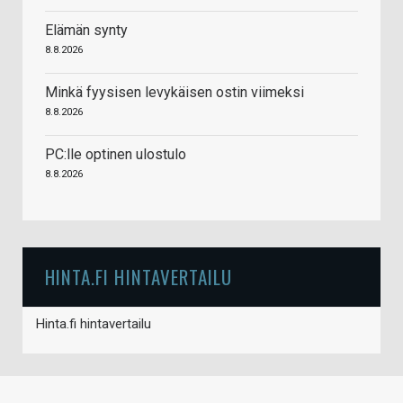
Elämän synty
8.8.2026
Minkä fyysisen levykäisen ostin viimeksi
8.8.2026
PC:lle optinen ulostulo
8.8.2026
HINTA.FI HINTAVERTAILU
Hinta.fi hintavertailu