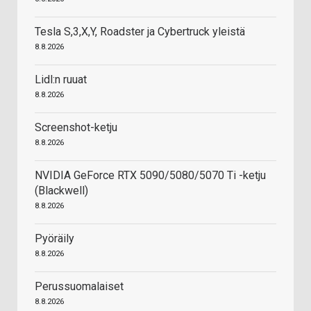
Tesla S,3,X,Y, Roadster ja Cybertruck yleistä
8.8.2026
Lidl:n ruuat
8.8.2026
Screenshot-ketju
8.8.2026
NVIDIA GeForce RTX 5090/5080/5070 Ti -ketju
(Blackwell)
8.8.2026
Pyöräily
8.8.2026
Perussuomalaiset
8.8.2026