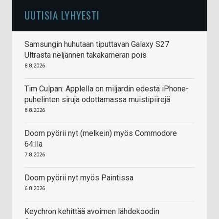
UUTISIA LYHYESTI
Samsungin huhutaan tiputtavan Galaxy S27
Ultrasta neljännen takakameran pois
8.8.2026
Tim Culpan: Applella on miljardin edestä iPhone-
puhelinten siruja odottamassa muistipiirejä
8.8.2026
Doom pyörii nyt (melkein) myös Commodore
64:llä
7.8.2026
Doom pyörii nyt myös Paintissa
6.8.2026
Keychron kehittää avoimen lähdekoodin