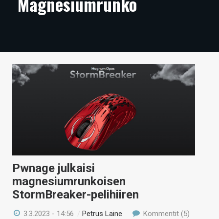
Magnesiumrunko
ARTIKKELIT
VIDEOT
TECHBBS
TIETOA
HINTA.FI
KAUPPA
VAIHDA TEEMA
Pwnage julkaisi
magnesiumrunkoisen
HAKU
StormBreaker-pelihiiren
3.3.2023 - 14:56
/
Petrus Laine
Kommentit (5)