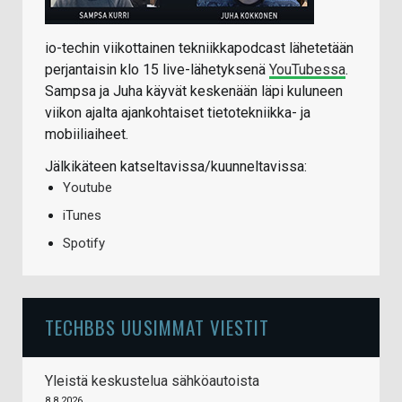
io-techin viikottainen tekniikkapodcast lähetetään
perjantaisin klo 15 live-lähetyksenä
YouTubessa
.
Sampsa ja Juha käyvät keskenään läpi kuluneen
viikon ajalta ajankohtaiset tietotekniikka- ja
mobiiliaiheet.
Jälkikäteen katseltavissa/kuunneltavissa:
Youtube
iTunes
Spotify
TECHBBS UUSIMMAT VIESTIT
Yleistä keskustelua sähköautoista
8.8.2026