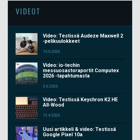
VIDEOT
Video: Testissä Audeze Maxwell 2
-pelikuulokkeet
15.6.2026
Video: io-techin
messuosastoraportit Computex
2026 -tapahtumasta
3.6.2026
Video: Testissä Keychron K2 HE
All-Wood
13.4.2026
Uusi artikkeli & video: Testissä
Google Pixel 10a