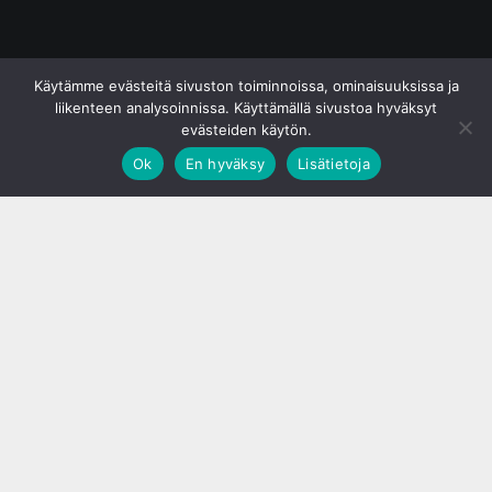
© S&J Media Oy
Käytämme evästeitä sivuston toiminnoissa, ominaisuuksissa ja
liikenteen analysoinnissa. Käyttämällä sivustoa hyväksyt
evästeiden käytön.
Ok
En hyväksy
Lisätietoja
;