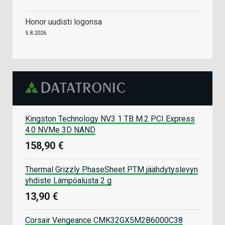
Honor uudisti logonsa
5.8.2026
Kingston Technology NV3 1 TB M.2 PCI Express
4.0 NVMe 3D NAND
158,90 €
Thermal Grizzly PhaseSheet PTM jäähdytyslevyn
yhdiste Lämpöalusta 2 g
13,90 €
Corsair Vengeance CMK32GX5M2B6000C38