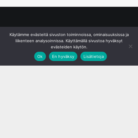
© S&J Media Oy
Käytämme evästeitä sivuston toiminnoissa, ominaisuuksissa ja
liikenteen analysoinnissa. Käyttämällä sivustoa hyväksyt
evästeiden käytön.
Ok
En hyväksy
Lisätietoja
;