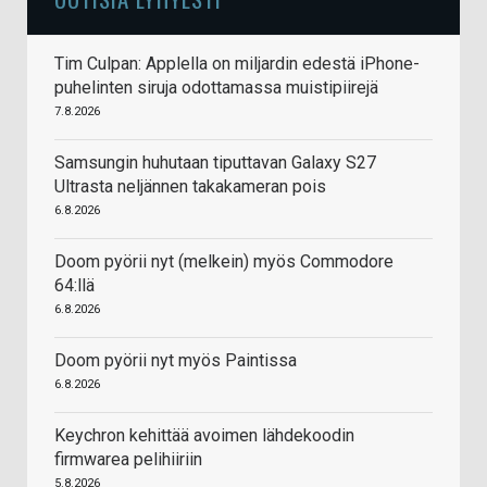
Tim Culpan: Applella on miljardin edestä iPhone-
puhelinten siruja odottamassa muistipiirejä
7.8.2026
Samsungin huhutaan tiputtavan Galaxy S27
Ultrasta neljännen takakameran pois
6.8.2026
Doom pyörii nyt (melkein) myös Commodore
64:llä
6.8.2026
Doom pyörii nyt myös Paintissa
6.8.2026
Keychron kehittää avoimen lähdekoodin
firmwarea pelihiiriin
5.8.2026