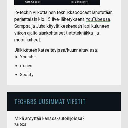
io-techin viikottainen tekniikkapodcast lähetetään
perjantaisin klo 15 live-lähetyksenä
YouTubessa
.
Sampsa ja Juha käyvät keskenään läpi kuluneen
viikon ajalta ajankohtaiset tietotekniikka- ja
mobiiliaiheet.
Jälkikäteen katseltavissa/kuunneltavissa:
Youtube
iTunes
Spotify
TECHBBS UUSIMMAT VIESTIT
Mikä ärsyttää kanssa-autoilijoissa?
7.8.2026