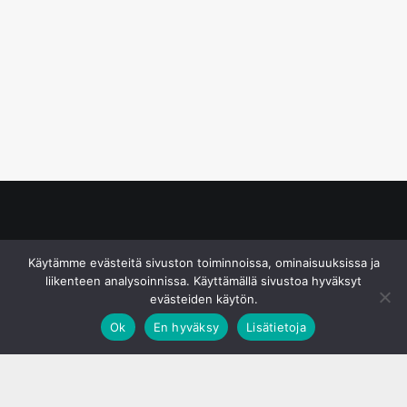
© S&J Media Oy
Käytämme evästeitä sivuston toiminnoissa, ominaisuuksissa ja
liikenteen analysoinnissa. Käyttämällä sivustoa hyväksyt
evästeiden käytön.
Ok
En hyväksy
Lisätietoja
;