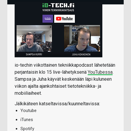
io-techin viikottainen tekniikkapodcast lähetetään
perjantaisin klo 15 live-lähetyksenä
YouTubessa
.
Sampsa ja Juha käyvät keskenään läpi kuluneen
viikon ajalta ajankohtaiset tietotekniikka- ja
mobiiliaiheet.
Jälkikäteen katseltavissa/kuunneltavissa:
Youtube
iTunes
Spotify