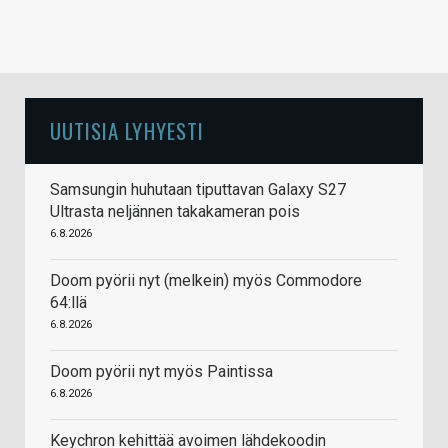
UUTISIA LYHYESTI
Samsungin huhutaan tiputtavan Galaxy S27
Ultrasta neljännen takakameran pois
6.8.2026
Doom pyörii nyt (melkein) myös Commodore
64:llä
6.8.2026
Doom pyörii nyt myös Paintissa
6.8.2026
Keychron kehittää avoimen lähdekoodin