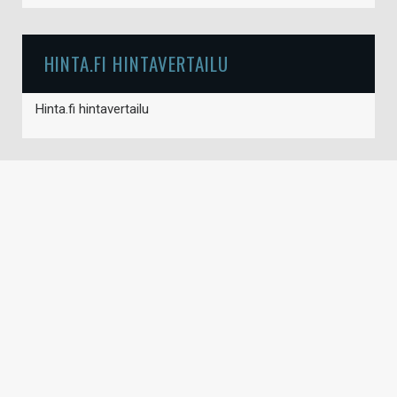
HINTA.FI HINTAVERTAILU
Hinta.fi hintavertailu