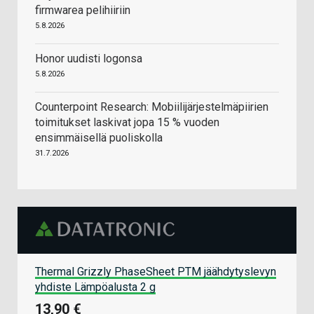
firmwarea pelihiiriin
5.8.2026
Honor uudisti logonsa
5.8.2026
Counterpoint Research: Mobiilijärjestelmäpiirien
toimitukset laskivat jopa 15 % vuoden
ensimmäisellä puoliskolla
31.7.2026
Thermal Grizzly PhaseSheet PTM jäähdytyslevyn
yhdiste Lämpöalusta 2 g
13,90 €