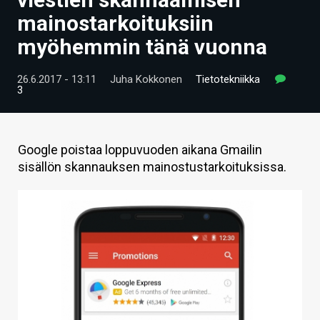
ARTIKKELIT
mainostarkoituksiin
myöhemmin tänä vuonna
VIDEOT
TECHBBS
26.6.2017 - 13:11
Juha Kokkonen
Tietotekniikka
3
TIETOA
HINTA.FI
Google poistaa loppuvuoden aikana Gmailin
sisällön skannauksen mainostustarkoituksissa.
KAUPPA
VAIHDA TEEMA
HAKU