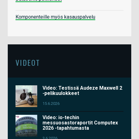
Komponenteille myös kasauspalvelu
VIDEOT
Video: Testissä Audeze Maxwell 2
-pelikuulokkeet
15.6.2026
Video: io-techin
messuosastoraportit Computex
2026 -tapahtumasta
3.6.2026