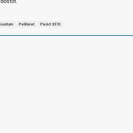
edostot.
ountain
Pelihiiret
PixArt 3370