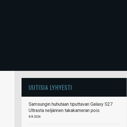
UUTISIA LYHYESTI
Samsungin huhutaan tiputtavan Galaxy S27
Ultrasta neljännen takakameran pois
8.8.2026