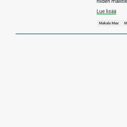
niiden malliti
Lue lisää
Makalu Max
M