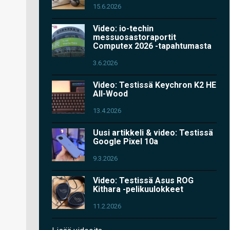
15.6.2026
Video: io-techin
messuosastoraportit
Computex 2026 -tapahtumasta
3.6.2026
Video: Testissä Keychron K2 HE
All-Wood
13.4.2026
Uusi artikkeli & video: Testissä
Google Pixel 10a
9.3.2026
Video: Testissä Asus ROG
Kithara -pelikuulokkeet
11.2.2026