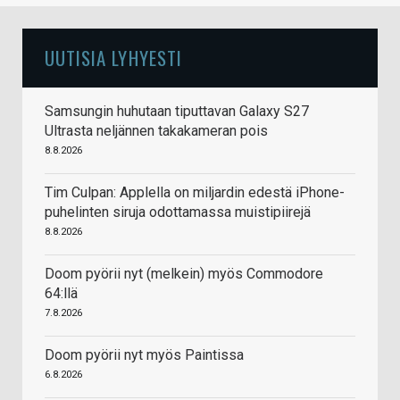
UUTISIA LYHYESTI
Samsungin huhutaan tiputtavan Galaxy S27
Ultrasta neljännen takakameran pois
8.8.2026
Tim Culpan: Applella on miljardin edestä iPhone-
puhelinten siruja odottamassa muistipiirejä
8.8.2026
Doom pyörii nyt (melkein) myös Commodore
64:llä
7.8.2026
Doom pyörii nyt myös Paintissa
6.8.2026