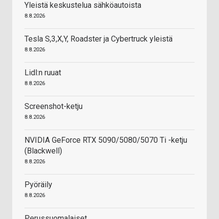
Yleistä keskustelua sähköautoista
8.8.2026
Tesla S,3,X,Y, Roadster ja Cybertruck yleistä
8.8.2026
Lidl:n ruuat
8.8.2026
Screenshot-ketju
8.8.2026
NVIDIA GeForce RTX 5090/5080/5070 Ti -ketju
(Blackwell)
8.8.2026
Pyöräily
8.8.2026
Perussuomalaiset