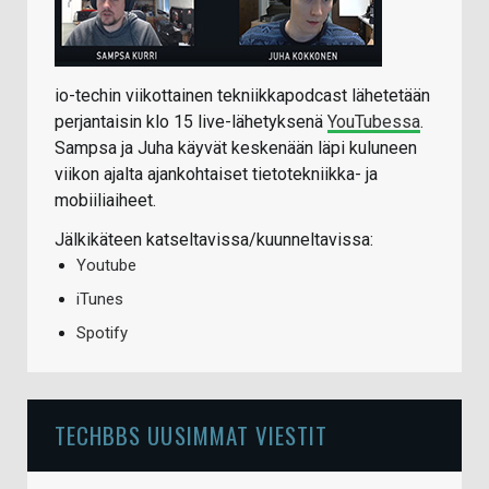
io-techin viikottainen tekniikkapodcast lähetetään
perjantaisin klo 15 live-lähetyksenä
YouTubessa
.
Sampsa ja Juha käyvät keskenään läpi kuluneen
viikon ajalta ajankohtaiset tietotekniikka- ja
mobiiliaiheet.
Jälkikäteen katseltavissa/kuunneltavissa:
Youtube
iTunes
Spotify
TECHBBS UUSIMMAT VIESTIT