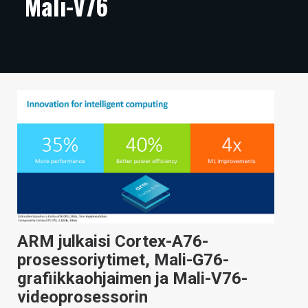
Mali-V76
ARTIKKELIT
VIDEOT
TECHBBS
TIETOA
HINTA.FI
KAUPPA
VAIHDA TEEMA
ARM julkaisi Cortex-A76-
prosessoriytimet, Mali-G76-
HAKU
grafiikkaohjaimen ja Mali-V76-
videoprosessorin