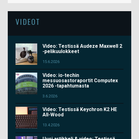
VIDEOT
Video: Testissä Audeze Maxwell 2
-pelikuulokkeet
15.6.2026
Video: io-techin
messuosastoraportit Computex
2026 -tapahtumasta
3.6.2026
Video: Testissä Keychron K2 HE
All-Wood
13.4.2026
Uusi artikkeli & video: Testissä