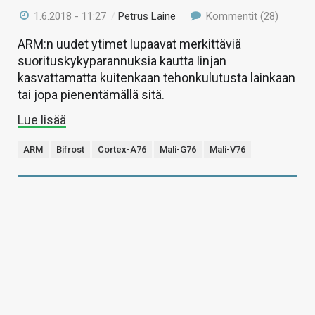
1.6.2018 - 11:27
/
Petrus Laine
Kommentit (28)
ARM:n uudet ytimet lupaavat merkittäviä
suorituskykyparannuksia kautta linjan
kasvattamatta kuitenkaan tehonkulutusta lainkaan
tai jopa pienentämällä sitä.
Lue lisää
ARM
Bifrost
Cortex-A76
Mali-G76
Mali-V76