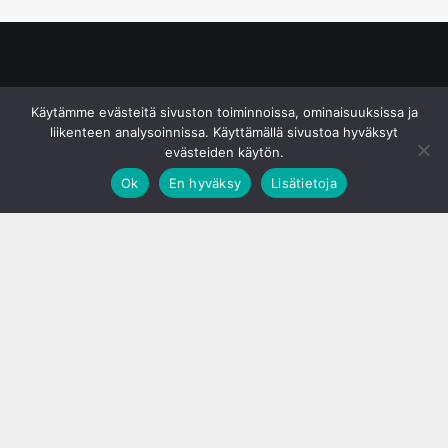
© S&J Media Oy
Käytämme evästeitä sivuston toiminnoissa, ominaisuuksissa ja
liikenteen analysoinnissa. Käyttämällä sivustoa hyväksyt
evästeiden käytön.
Ok
En hyväksy
Lisätietoja
;