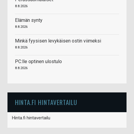
8.8.2026
Elämän synty
8.8.2026
Minkä fyysisen levykäisen ostin viimeksi
8.8.2026
PC:lle optinen ulostulo
8.8.2026
HINTA.FI HINTAVERTAILU
Hinta.fi hintavertailu