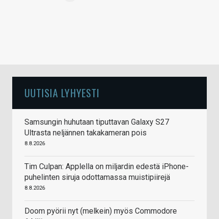
UUTISIA LYHYESTI
Samsungin huhutaan tiputtavan Galaxy S27
Ultrasta neljännen takakameran pois
8.8.2026
Tim Culpan: Applella on miljardin edestä iPhone-
puhelinten siruja odottamassa muistipiirejä
8.8.2026
Doom pyörii nyt (melkein) myös Commodore