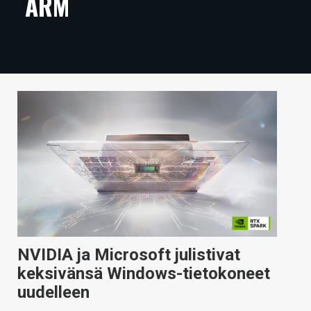
ARM
ARTIKKELIT
VIDEOT
TECHBBS
TIETOA
HINTA.FI
KAUPPA
VAIHDA TEEMA
NVIDIA ja Microsoft julistivat
HAKU
keksivänsä Windows-tietokoneet
uudelleen