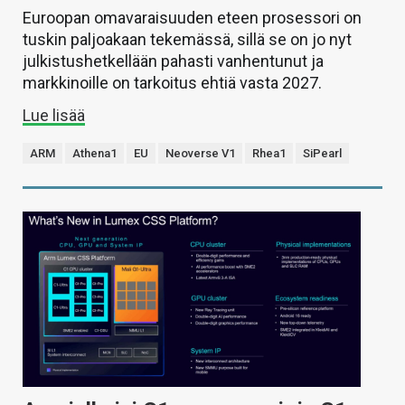
Euroopan omavaraisuuden eteen prosessori on
tuskin paljoakaan tekemässä, sillä se on jo nyt
julkistushetkellään pahasti vanhentunut ja
markkinoille on tarkoitus ehtiä vasta 2027.
Lue lisää
ARM
Athena1
EU
Neoverse V1
Rhea1
SiPearl