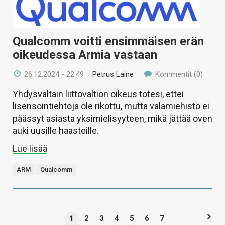
Qualcomm voitti ensimmäisen erän
oikeudessa Armia vastaan
26.12.2024 - 22:49
/
Petrus Laine
Kommentit (0)
Yhdysvaltain liittovaltion oikeus totesi, ettei
lisensointiehtoja ole rikottu, mutta valamiehistö ei
päässyt asiasta yksimielisyyteen, mikä jättää oven
auki uusille haasteille.
Lue lisää
ARM
Qualcomm
1
2
3
4
5
6
7