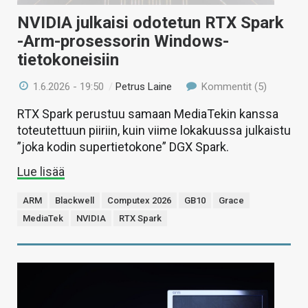
NVIDIA julkaisi odotetun RTX Spark
-Arm-prosessorin Windows-
tietokoneisiin
1.6.2026 - 19:50
/
Petrus Laine
Kommentit (5)
RTX Spark perustuu samaan MediaTekin kanssa
toteutettuun piiriin, kuin viime lokakuussa julkaistu
”joka kodin supertietokone” DGX Spark.
Lue lisää
ARM
Blackwell
Computex 2026
GB10
Grace
MediaTek
NVIDIA
RTX Spark