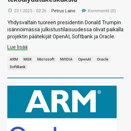
23.1.2025 - 02:26
/
Petrus Laine
Kommentit (0)
Yhdysvaltain tuoreen presidentin Donald Trumpin
isännöimässä julkistustilaisuudessa olivat paikalla
projektin päätekijät OpenAI, Softbank ja Oracle.
Lue lisää
ARM
MGX
Microsoft
NVIDIA
OpenAI
Oracle
SoftBank