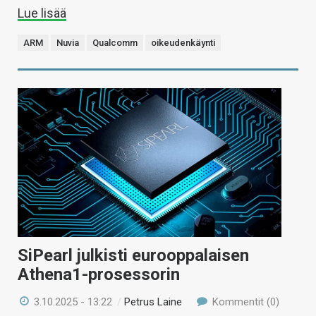
Lue lisää
ARM
Nuvia
Qualcomm
oikeudenkäynti
SiPearl julkisti eurooppalaisen
Athena1-prosessorin
3.10.2025 - 13:22
/
Petrus Laine
Kommentit (0)