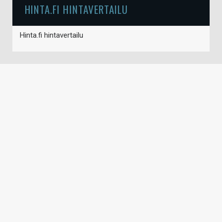
HINTA.FI HINTAVERTAILU
Hinta.fi hintavertailu