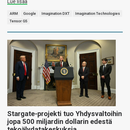
Lue lisää
ARM
Google
Imagination DXT
Imagination Technologies
Tensor G5
Stargate-projekti tuo Yhdysvaltoihin
jopa 500 miljardin dollarin edestä
tekoälydatakeskuksia