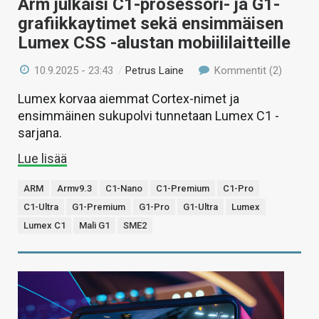
Arm julkaisi C1-prosessori- ja G1-
grafiikkaytimet sekä ensimmäisen
Lumex CSS -alustan mobiililaitteille
10.9.2025 - 23:43
/
Petrus Laine
Kommentit (2)
Lumex korvaa aiemmat Cortex-nimet ja
ensimmäinen sukupolvi tunnetaan Lumex C1 -
sarjana.
Lue lisää
ARM
Armv9.3
C1-Nano
C1-Premium
C1-Pro
C1-Ultra
G1-Premium
G1-Pro
G1-Ultra
Lumex
Lumex C1
Mali G1
SME2