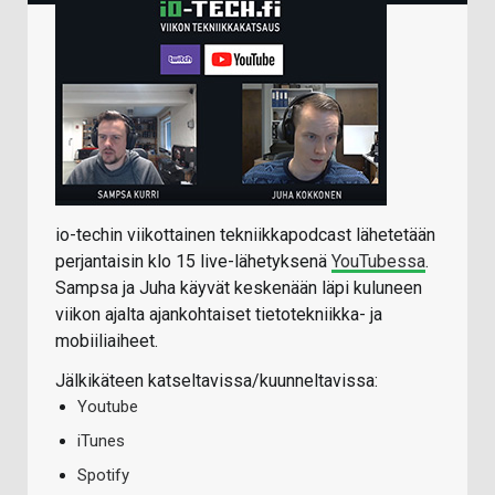
io-techin viikottainen tekniikkapodcast lähetetään
perjantaisin klo 15 live-lähetyksenä
YouTubessa
.
Sampsa ja Juha käyvät keskenään läpi kuluneen
viikon ajalta ajankohtaiset tietotekniikka- ja
mobiiliaiheet.
Jälkikäteen katseltavissa/kuunneltavissa:
Youtube
iTunes
Spotify