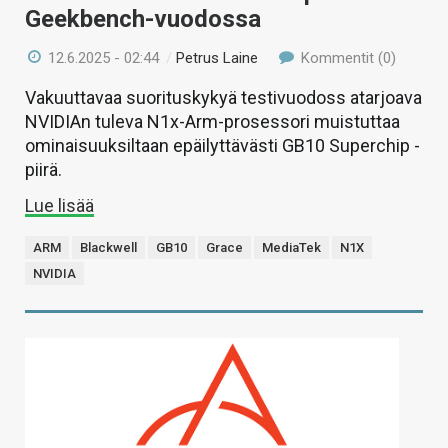
Geekbench-vuodossa
12.6.2025 - 02:44
/
Petrus Laine
Kommentit (0)
Vakuuttavaa suorituskykyä testivuodoss atarjoava
NVIDIAn tuleva N1x-Arm-prosessori muistuttaa
ominaisuuksiltaan epäilyttävästi GB10 Superchip -
piirä.
Lue lisää
ARM
Blackwell
GB10
Grace
MediaTek
N1X
NVIDIA