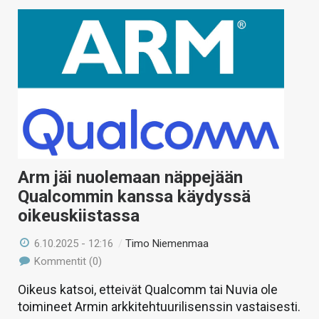
Arm jäi nuolemaan näppejään
Qualcommin kanssa käydyssä
oikeuskiistassa
6.10.2025 - 12:16
/
Timo Niemenmaa
Kommentit (0)
Oikeus katsoi, etteivät Qualcomm tai Nuvia ole
toimineet Armin arkkitehtuurilisenssin vastaisesti.