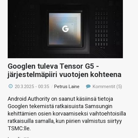
Googlen tuleva Tensor G5 -
järjestelmäpiiri vuotojen kohteena
20.3.2025 - 00:35
/
Petrus Laine
Kommentit (5)
Android Authority on saanut käsiinsä tietoja
Googlen tekemistä ratkaisuista Samsungin
kehittämien osien korvaamiseksi vaihtoehtoisilla
ratkaisuilla samalla, kun piirien valmistus siirtyy
TSMC:lle.