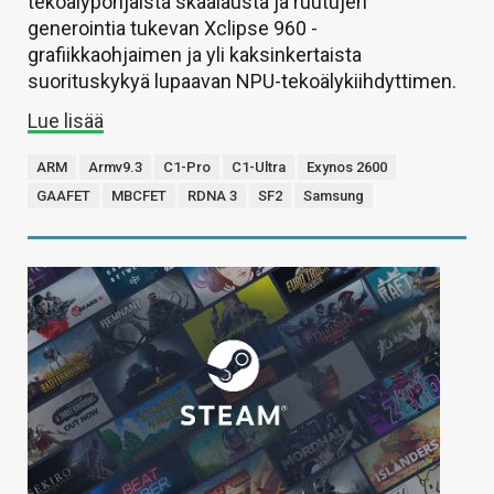
tekoälypohjaista skaalausta ja ruutujen
generointia tukevan Xclipse 960 -
grafiikkaohjaimen ja yli kaksinkertaista
suorituskykyä lupaavan NPU-tekoälykiihdyttimen.
Lue lisää
ARM
Armv9.3
C1-Pro
C1-Ultra
Exynos 2600
GAAFET
MBCFET
RDNA 3
SF2
Samsung