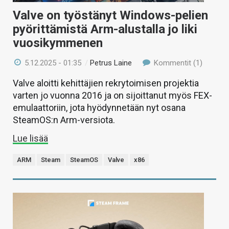
Valve on työstänyt Windows-pelien
pyörittämistä Arm-alustalla jo liki
vuosikymmenen
5.12.2025 - 01:35
/
Petrus Laine
Kommentit (1)
Valve aloitti kehittäjien rekrytoimisen projektia
varten jo vuonna 2016 ja on sijoittanut myös FEX-
emulaattoriin, jota hyödynnetään nyt osana
SteamOS:n Arm-versiota.
Lue lisää
ARM
Steam
SteamOS
Valve
x86