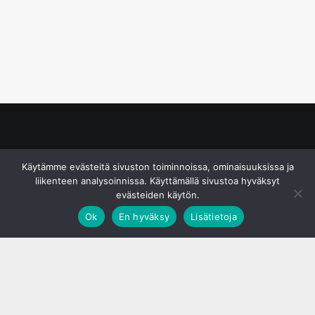
© S&J Media Oy
Käytämme evästeitä sivuston toiminnoissa, ominaisuuksissa ja
liikenteen analysoinnissa. Käyttämällä sivustoa hyväksyt
evästeiden käytön.
Ok
En hyväksy
Lisätietoja
;