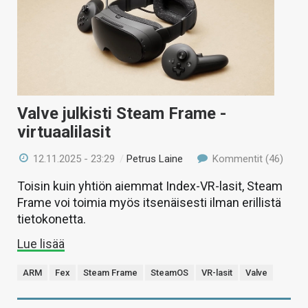
Valve julkisti Steam Frame -
virtuaalilasit
12.11.2025 - 23:29
/
Petrus Laine
Kommentit (46)
Toisin kuin yhtiön aiemmat Index-VR-lasit, Steam
Frame voi toimia myös itsenäisesti ilman erillistä
tietokonetta.
Lue lisää
ARM
Fex
Steam Frame
SteamOS
VR-lasit
Valve