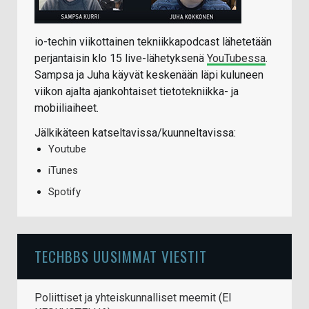
io-techin viikottainen tekniikkapodcast lähetetään
perjantaisin klo 15 live-lähetyksenä
YouTubessa
.
Sampsa ja Juha käyvät keskenään läpi kuluneen
viikon ajalta ajankohtaiset tietotekniikka- ja
mobiiliaiheet.
Jälkikäteen katseltavissa/kuunneltavissa:
Youtube
iTunes
Spotify
TECHBBS UUSIMMAT VIESTIT
Poliittiset ja yhteiskunnalliset meemit (EI