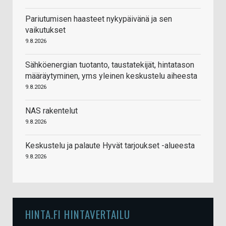
Pariutumisen haasteet nykypäivänä ja sen
vaikutukset
9.8.2026
Sähköenergian tuotanto, taustatekijät, hintatason
määräytyminen, yms yleinen keskustelu aiheesta
9.8.2026
NAS rakentelut
9.8.2026
Keskustelu ja palaute Hyvät tarjoukset -alueesta
9.8.2026
HINTA.FI HINTAVERTAILU