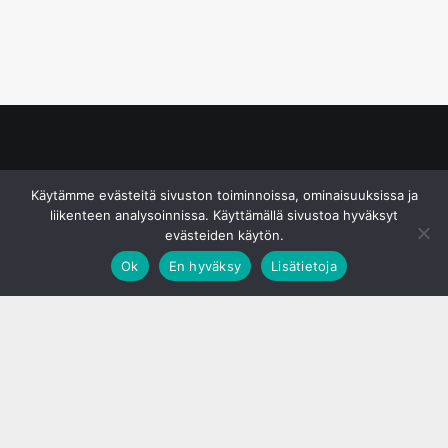
© S&J Media Oy
Käytämme evästeitä sivuston toiminnoissa, ominaisuuksissa ja
liikenteen analysoinnissa. Käyttämällä sivustoa hyväksyt
evästeiden käytön.
Ok
En hyväksy
Lisätietoja
;