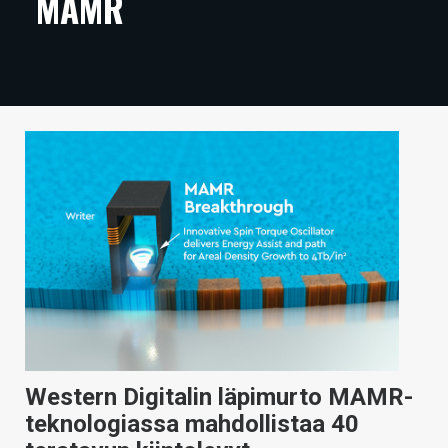
MAMR
ARTIKKELIT
VIDEOT
TECHBBS
TIETOA
HINTA.FI
KAUPPA
VAIHDA TEEMA
HAKU
Western Digitalin läpimurto MAMR-
teknologiassa mahdollistaa 40