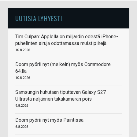
UUTISIA LYHYESTI
Tim Culpan: Applella on miljardin edestä iPhone-
puhelinten siruja odottamassa muistipiirejä
10.8.2026
Doom pyörii nyt (melkein) myös Commodore
64:llä
10.8.2026
Samsungin huhutaan tiputtavan Galaxy S27
Ultrasta neljännen takakameran pois
9.8.2026
Doom pyörii nyt myös Paintissa
6.8.2026