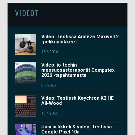
VIDEOT
Video: Testissä Audeze Maxwell 2
-pelikuulokkeet
15.6.2026
Video: io-techin
messuosastoraportit Computex
2026 -tapahtumasta
3.6.2026
Video: Testissä Keychron K2 HE
All-Wood
13.4.2026
Uusi artikkeli & video: Testissä
Google Pixel 10a