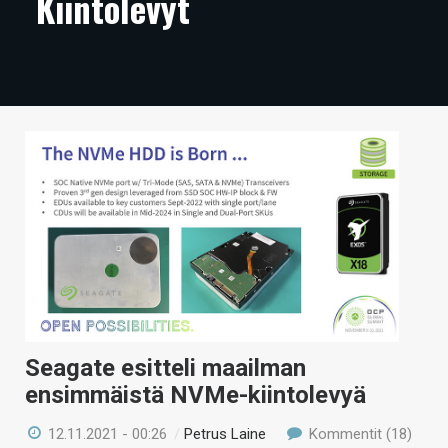
Kiintolevyt
ARTIKKELIT
VIDEOT
TECHBBS
TIETOA
HINTA.FI
KAUPPA
VAIHDA TEEMA
Seagate esitteli maailman
HAKU
ensimmäistä NVMe-kiintolevyä
12.11.2021 - 00:26
/
Petrus Laine
Kommentit (18)