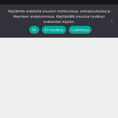
© S&J Media Oy
Käytämme evästeitä sivuston toiminnoissa, ominaisuuksissa ja
liikenteen analysoinnissa. Käyttämällä sivustoa hyväksyt
evästeiden käytön.
Ok
En hyväksy
Lisätietoja
;