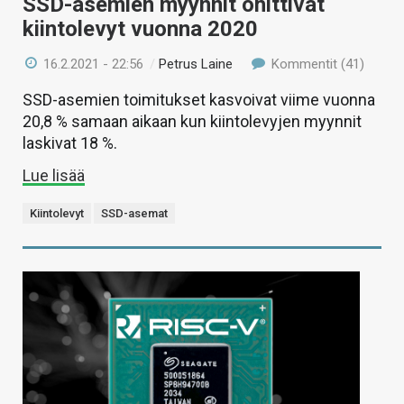
SSD-asemien myynnit ohittivat
kiintolevyt vuonna 2020
16.2.2021 - 22:56
/
Petrus Laine
Kommentit (41)
SSD-asemien toimitukset kasvoivat viime vuonna
20,8 % samaan aikaan kun kiintolevyjen myynnit
laskivat 18 %.
Lue lisää
Kiintolevyt
SSD-asemat