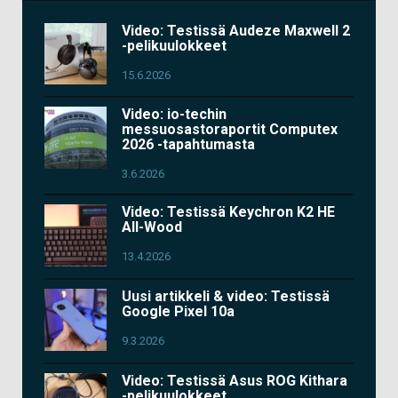
Video: Testissä Audeze Maxwell 2
-pelikuulokkeet
15.6.2026
Video: io-techin
messuosastoraportit Computex
2026 -tapahtumasta
3.6.2026
Video: Testissä Keychron K2 HE
All-Wood
13.4.2026
Uusi artikkeli & video: Testissä
Google Pixel 10a
9.3.2026
Video: Testissä Asus ROG Kithara
-pelikuulokkeet