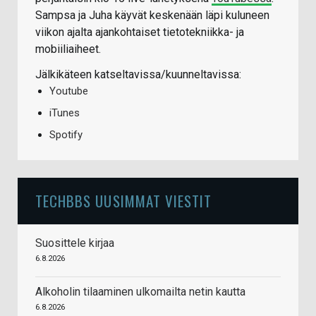
Sampsa ja Juha käyvät keskenään läpi kuluneen
viikon ajalta ajankohtaiset tietotekniikka- ja
mobiiliaiheet.
Jälkikäteen katseltavissa/kuunneltavissa:
Youtube
iTunes
Spotify
TECHBBS UUSIMMAT VIESTIT
Suosittele kirjaa
6.8.2026
Alkoholin tilaaminen ulkomailta netin kautta
6.8.2026