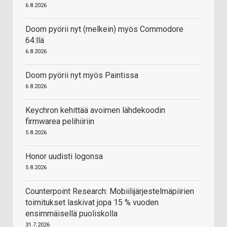
6.8.2026
Doom pyörii nyt (melkein) myös Commodore
64:llä
6.8.2026
Doom pyörii nyt myös Paintissa
6.8.2026
Keychron kehittää avoimen lähdekoodin
firmwarea pelihiiriin
5.8.2026
Honor uudisti logonsa
5.8.2026
Counterpoint Research: Mobiilijärjestelmäpiirien
toimitukset laskivat jopa 15 % vuoden
ensimmäisellä puoliskolla
31.7.2026