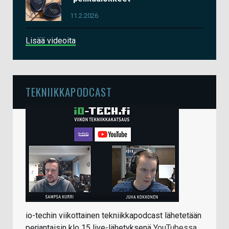
11.2.2026
Lisää videoita
TEKNIIKKAPODCAST
io-techin viikottainen tekniikkapodcast lähetetään
perjantaisin klo 15 live-lähetyksenä
YouTubessa
.